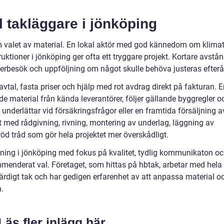
al takläggare i jönköping
som valet av material. En lokal aktör med god kännedom om klimat
uktioner i jönköping ger ofta ett tryggare projekt. Kortare avstå
terbesök och uppföljning om något skulle behöva justeras efterå
tal, fasta priser och hjälp med rot avdrag direkt på fakturan. E
de material från kända leverantörer, följer gällande byggregler o
underlättar vid försäkringsfrågor eller en framtida försäljning a
 med rådgivning, rivning, montering av underlag, läggning av
öd tråd som gör hela projektet mer överskådligt.
ning i jönköping med fokus på kvalitet, tydlig kommunikaton o
mmenderat val. Företaget, som hittas på hbtak, arbetar med hela
 färdigt tak och har gedigen erfarenhet av att anpassa material o
.
Läs fler inlägg här