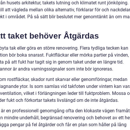
rån husets arkitektur, takets lutning och klimatet runt jönköping.
ill att vägleda mellan olika alternativ, förklarar för och nackdela
ekt i området. På så sätt blir beslutet mer genomtänkt än om m
tt taket behöver Åtgärdas
yta tak eller göra en större renovering. Flera tydliga tecken kan
tion bör boka snarast. Fuktfläckar eller mörka partier på vinden,
a på att fukt har tagit sig in genom taket under en längre tid.
pannor är andra varningssignaler som inte bör ignoreras.
som rostfläckar, skador runt skarvar eller genomföringar, medan
 flagnande ytor. Is som samlas vid takfoten under vintern kan var
 ventilation, vilket i förlängningen leder till fuktproblem. Mossa 
der fukt och förkortar takets livslängd om de inte åtgärdas.
 är en professionell genomgång ofta den klokaste vägen framåt
an mindre underhåll, begränsad renovering och behovet av ett he
lägga pengar på fel åtgärder och får en plan som håller på lång