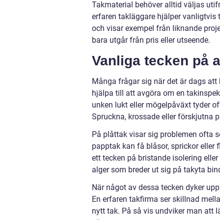
Takmaterial behöver alltid väljas utif
erfaren takläggare hjälper vanligtvis t
och visar exempel från liknande proj
bara utgår från pris eller utseende.
Vanliga tecken på a
Många frågar sig när det är dags att b
hjälpa till att avgöra om en takinspek
unken lukt eller mögelpåväxt tyder oft
Spruckna, krossade eller förskjutna 
På plåttak visar sig problemen ofta 
papptak kan få blåsor, sprickor eller
ett tecken på bristande isolering eller
alger som breder ut sig på takyta bin
När något av dessa tecken dyker upp
En erfaren takfirma ser skillnad mell
nytt tak. På så vis undviker man att 