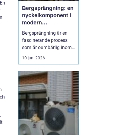
 En
Bergsprängning: en
r
nyckelkomponent i
an
modern
konstruktion
Bergsprängning är en
fascinerande process
som är oumbärlig inom
bygg- och
10 juni 2026
anläggningsindustrin.
Med en smart
kombination av teknik
och kunskap om
a
bergstruktur, gör
och
bergsprängning det
möjligt att forma
landskap ...
.
lt