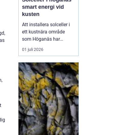
smart energi vid
kusten
Att installera solceller i
ett kustnära område
gd,
som Höganäs har
ras
många fördelar. Du får
01 juli 2026
lägre elkostnader,
minskar din
klimatpåverkan och gör
din fastighet mer
n,
attraktiv. Samtidigt finns
det lokala
förutsättningar att ta
hänsyn till: vind, salt luft,
t
t...
dig