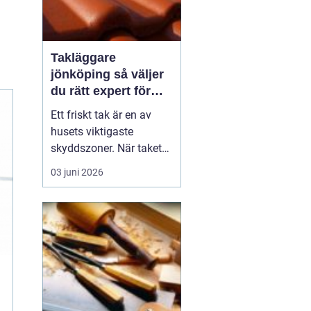
Takläggare
jönköping så väljer
du rätt expert för
ditt tak
Ett friskt tak är en av
husets viktigaste
skyddszoner. När taket
börjar bli slitet handlar
03 juni 2026
frågan sällan bara om
utseende, utan om
trygghet, fuktsäkerhet
och ekonomi på lång
sikt. I
Jönköpingsområdet
varierar klimatet kraftigt
med snö, slagregn,