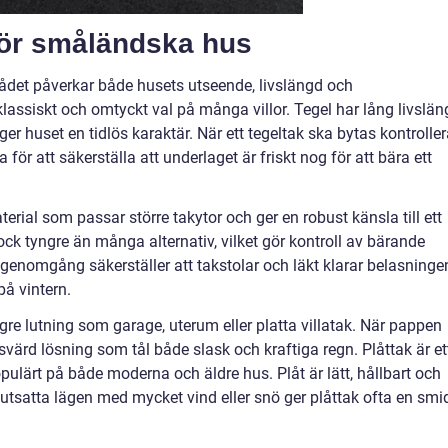
 för småländska hus
ådet påverkar både husets utseende, livslängd och
lassiskt och omtyckt val på många villor. Tegel har lång livslän
er huset en tidlös karaktär. När ett tegeltak ska bytas kontrolle
för att säkerställa att underlaget är friskt nog för att bära ett
erial som passar större takytor och ger en robust känsla till ett
ock tyngre än många alternativ, vilket gör kontroll av bärande
g genomgång säkerställer att takstolar och läkt klarar belasninge
på vintern.
e lutning som garage, uterum eller platta villatak. När pappen
risvärd lösning som tål både slask och kraftiga regn. Plåttak är et
populärt på både moderna och äldre hus. Plåt är lätt, hållbart och
 utsatta lägen med mycket vind eller snö ger plåttak ofta en smi