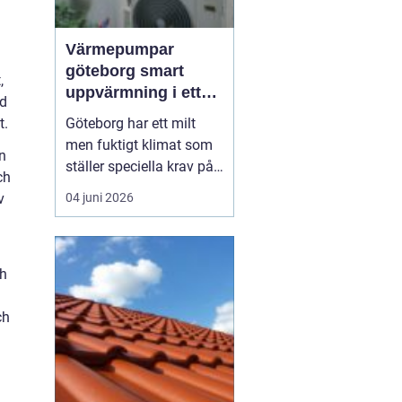
Värmepumpar
göteborg smart
,
uppvärmning i ett
nd
kustklimat
t.
Göteborg har ett milt
men fuktigt klimat som
n
ställer speciella krav på
ch
uppvärmning. Vind, regn
v
04 juni 2026
och salta havsvindar
sliter på hus och teknik,
samtidigt som
ch
energipriserna rör sig
upp och ned. Fler
ch
villaägare,
bostadsrättsföreningar
och företag ser dä...