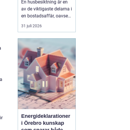
En husbesiktning är en
av de viktigaste delarna i
en bostadsaffär, oavsett
om du köper eller säljer.
31 juli 2026
För den som bor i eller
kring Umeå handlar det
inte bara om att följa
a
lagen och uppfylla
undersökningsplikten.
Det handlar lika mycket
om att förstå ...
ta
Energideklarationer
ör
i Örebro kunskap