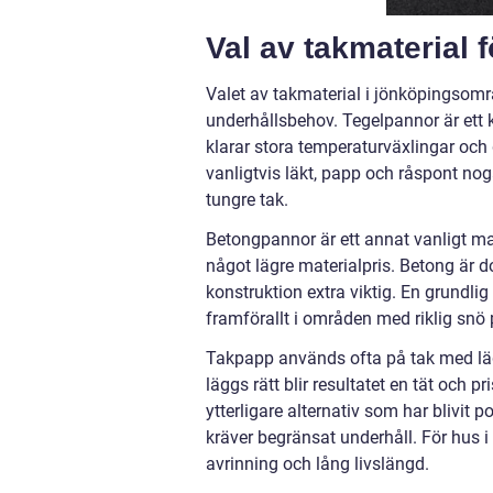
Val av takmaterial
Valet av takmaterial i jönköpingsomr
underhållsbehov. Tegelpannor är ett k
klarar stora temperaturväxlingar och g
vanligtvis läkt, papp och råspont noga 
tungre tak.
Betongpannor är ett annat vanligt mat
något lägre materialpris. Betong är d
konstruktion extra viktig. En grundli
framförallt i områden med riklig snö 
Takpapp används ofta på tak med lägr
läggs rätt blir resultatet en tät och p
ytterligare alternativ som har blivit 
kräver begränsat underhåll. För hus i
avrinning och lång livslängd.