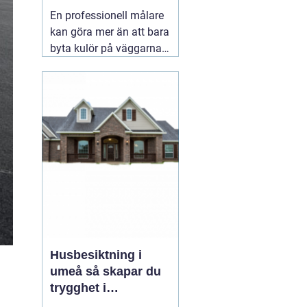
hållbart resultat
En professionell målare
kan göra mer än att bara
byta kulör på väggarna.
Rätt utfört måleri
skyddar huset mot väder,
slitage och fukt, lyfter
helhetsintrycket och kan
till och med höja värdet
på bostaden. När någon
letar efter
01 augusti
2026
Husbesiktning i
umeå så skapar du
trygghet i
bostadsaffären