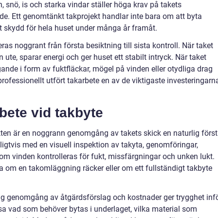
 snö, is och starka vindar ställer höga krav på takets
de. Ett genomtänkt takprojekt handlar inte bara om att byta
rt skydd för hela huset under många år framåt.
ras noggrant från första besiktning till sista kontroll. När taket
 ute, sparar energi och ger huset ett stabilt intryck. När taket
de i form av fuktfläckar, mögel på vinden eller otydliga drag
professionellt utfört takarbete en av de viktigaste investeringarn
bete vid takbyte
akten är en noggrann genomgång av takets skick en naturlig förs
ligtvis med en visuell inspektion av takyta, genomföringar,
om vinden kontrolleras för fukt, missfärgningar och unken lukt.
a om en takomläggning räcker eller om ett fullständigt takbyte
ig genomgång av åtgärdsförslag och kostnader ger trygghet inf
isa vad som behöver bytas i underlaget, vilka material som