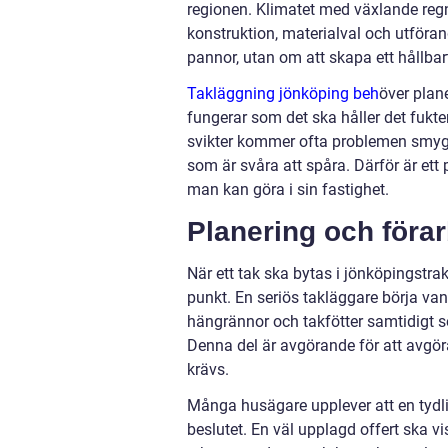
regionen. Klimatet med växlande regn,
konstruktion, materialval och utföran
pannor, utan om att skapa ett hållba
Takläggning jönköping beh
över plane
fungerar som det ska håller det fukten
svikter kommer ofta problemen smygan
som är svåra att spåra. Därför är ett 
man kan göra i sin fastighet.
Planering och förar
När ett tak ska bytas i jönköpingstr
punkt. En seriös takläggare börja van
hängrännor och takfötter samtidigt s
Denna del är avgörande för att avgör
krävs.
Många husägare upplever att en tydl
beslutet. En väl upplagd offert ska v