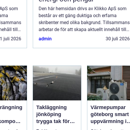
o ApS som
Den här hemsidan drivs av Klikko ApS som
arna
består av ett gäng duktiga och erfarna
illsammans
skribenter med olika bakgrund. Tillsammans
ehåll till
arbetar de för att skapa aktuellt innehåll till
de det är
den här sidan. Vi vet hur utmanande det är
1 juli 2026
admin
30 juli 2026
ka ...
att läsa och genomgå en massa olika ...
rängning
Takläggning
Värmepumpar
jönköping
göteborg smart
lkompone
trygga tak för
uppvärmning i
odern
småländskt
ett kustklimat