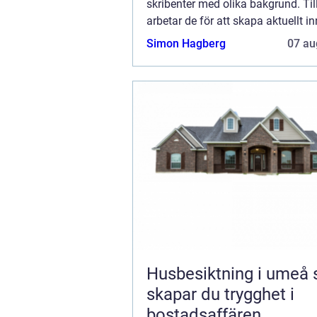
skribenter med olika bakgrund. T
arbetar de för att skapa aktuellt inn
den här sidan. Vi vet hur utmanan
Simon Hagberg
07 au
att läsa och genomgå en massa oli
Husbesiktning i umeå så
skapar du trygghet i
bostadsaffären