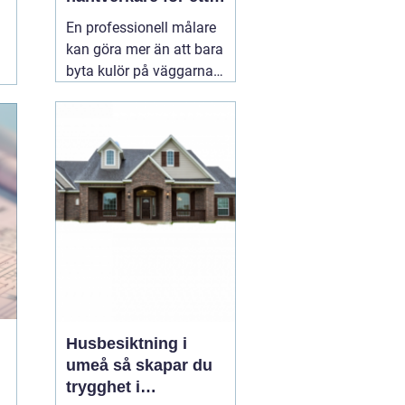
hållbart resultat
En professionell målare
kan göra mer än att bara
byta kulör på väggarna.
Rätt utfört måleri
skyddar huset mot väder,
slitage och fukt, lyfter
helhetsintrycket och kan
till och med höja värdet
på bostaden. När någon
letar efter
01 augusti
2026
Husbesiktning i
umeå så skapar du
trygghet i