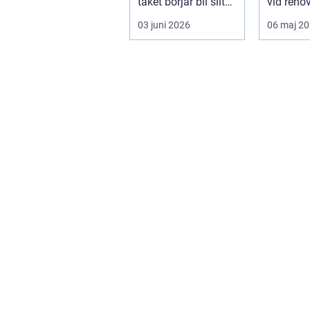
taket börjar bli slitet
vid renov
handlar frågan sä...
nybyggn
03 juni 2026
06 maj 2
Fönster p