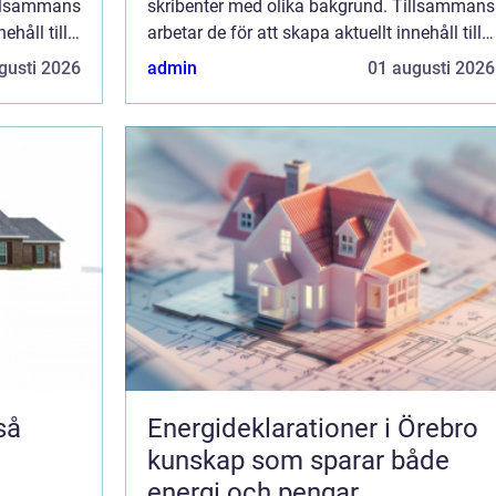
illsammans
skribenter med olika bakgrund. Tillsammans
ehåll till
arbetar de för att skapa aktuellt innehåll till
de det är
den här sidan. Vi vet hur utmanande det är
gusti 2026
admin
01 augusti 2026
ka ...
att läsa och genomgå en massa olika ...
Energideklarationer i Örebro
kunskap som sparar både
energi och pengar