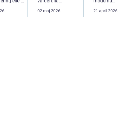
ering eller
värdefulla
moderna
ation.
investeringarna i en
byggprojekt, särs...
026
02 maj 2026
21 april 2026
å...
bostad. För många
h...