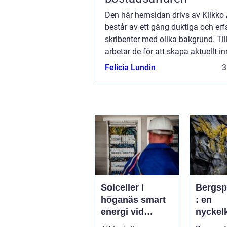
Den här hemsidan drivs av Klikk
består av ett gäng duktiga och erf
skribenter med olika bakgrund. T
arbetar de för att skapa aktuellt inn
den här sidan. Vi vet hur utmanan
Felicia Lundin
3
att läsa och genomgå en massa oli
Solceller i
Bergsp
höganäs smart
: en
energi vid
nycke
kusten
nt i m