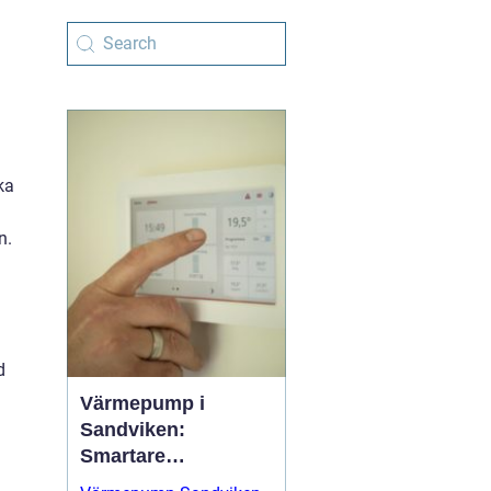
ka
n.
d
Värmepump i
Sandviken:
Smartare
uppvärmning för