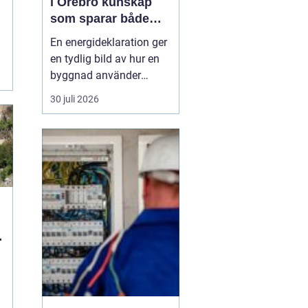
i Örebro kunskap
som sparar både
energi och pengar
En energideklaration ger
en tydlig bild av hur en
,
byggnad använder
energi. Den visar hur
30 juli 2026
mycket energi som går
åt till uppvärmning,
varmvatten och
fastighetsel, och vilka
åtgärder som kan göra
huset mer effektivt. I
Örebro, där klimatet
ställer krav ...