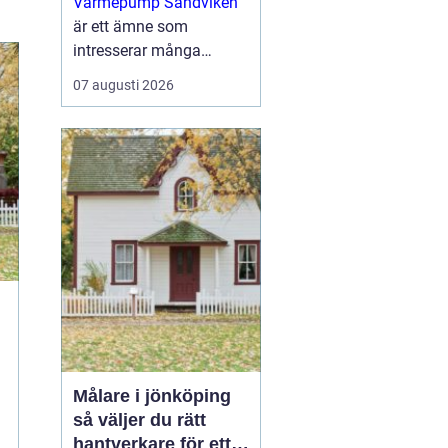
Värmepump Sandviken
villa och fastighet
är ett ämne som
intresserar många
villaägare och
07 augusti 2026
fastighetsägare som vill
sänka sina
uppvärmningskostnader
och få ett ...
Målare i jönköping
så väljer du rätt
hantverkare för ett