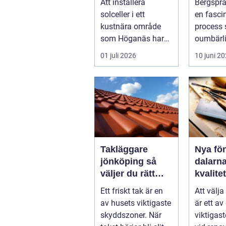
Att installera
Bergsprä
konstr
solceller i ett
en fasci
kustnära område
process 
som Höganäs har
oumbärl
många fördelar. Du
bygg- oc
01 juli 2026
10 juni 2
får lägre elkostna...
Takläggare
Nya fön
jönköping så
dalarna n
väljer du rätt
kvalitet
expert för ditt
och kä
Ett friskt tak är en
Att välja
tak
samspe
av husets viktigaste
är ett av
skyddszoner. När
viktigas