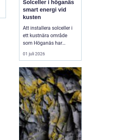
Solceller i höganäs
smart energi vid
kusten
Att installera solceller i
ett kustnära område
som Höganäs har
många fördelar. Du får
01 juli 2026
lägre elkostnader,
minskar din
klimatpåverkan och gör
din fastighet mer
attraktiv. Samtidigt finns
det lokala
förutsättningar att ta
hänsyn till: vind, salt luft,
t...