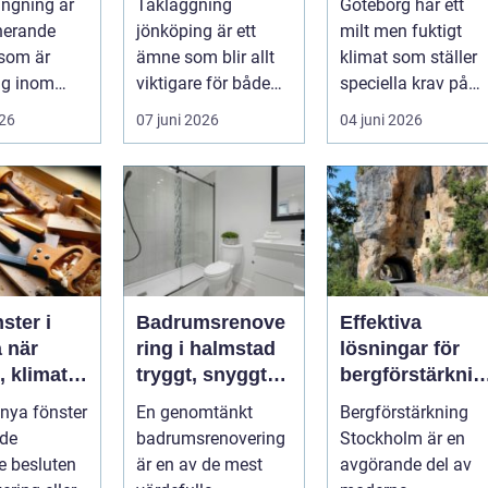
ngning är
Takläggning
Göteborg har ett
uktion
väder
nerande
jönköping är ett
milt men fuktigt
som är
ämne som blir allt
klimat som ställer
ig inom
viktigare för både
speciella krav på
h anl&au...
villaägare och
uppvärmning. Vind
026
07 juni 2026
04 juni 2026
fastighetsägare i ...
regn och s...
ster i
Badrumsrenove
Effektiva
är
ring i halmstad
lösningar för
, klimat
tryggt, snyggt
bergförstärknin
nsla
och hållbart
g i Stockholm
 nya fönster
En genomtänkt
Bergförstärkning
lar
 de
badrumsrenovering
Stockholm är en
te besluten
är en av de mest
avgörande del av