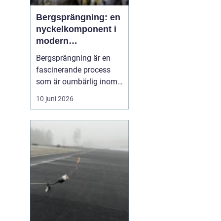
Bergsprängning: en
nyckelkomponent i
modern
konstruktion
Bergsprängning är en
fascinerande process
som är oumbärlig inom
bygg- och
10 juni 2026
anläggningsindustrin.
Med en smart
kombination av teknik
och kunskap om
bergstruktur, gör
bergsprängning det
möjligt att forma
landskap ...