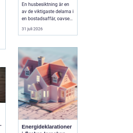
bostadsaffären
En husbesiktning är en
av de viktigaste delarna i
en bostadsaffär, oavsett
om du köper eller säljer.
31 juli 2026
För den som bor i eller
kring Umeå handlar det
inte bara om att följa
lagen och uppfylla
undersökningsplikten.
Det handlar lika mycket
om att förstå ...
Energideklarationer