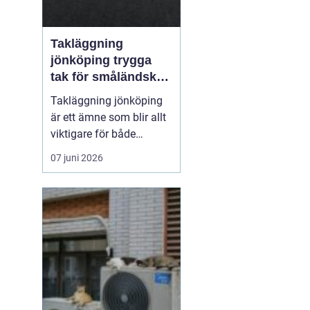
Takläggning
jönköping trygga
tak för småländskt
väder
Takläggning jönköping
är ett ämne som blir allt
viktigare för både
villaägare och
07 juni 2026
fastighetsägare i
regionen. Klimatet med
växlande regn, snö, is
och starka vindar ställer
höga krav på takets
konstruktion, materialval
och utförande. Ett
genomtänkt ta...