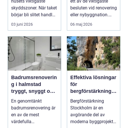
husets viktigaste
ett av de viktigaste
skyddszoner. När taket
besluten vid renovering
börjar bli slitet handlar
eller nybyggnation.
frågan sä...
Fönster på...
03 juni 2026
06 maj 2026
Badrumsrenoverin
Effektiva lösningar
g i halmstad
för
tryggt, snyggt och
bergförstärkning i
hållbart
Stockholm
En genomtänkt
Bergförstärkning
badrumsrenovering är
Stockholm är en
en av de mest
avgörande del av
värdefulla
moderna byggprojekt,