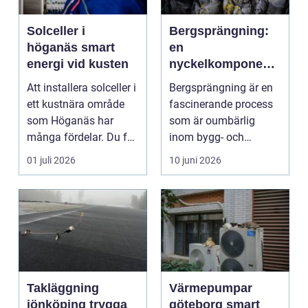
Solceller i
Bergsprängning:
höganäs smart
en
energi vid kusten
nyckelkomponent i
modern
Att installera solceller i
Bergsprängning är en
konstruktion
ett kustnära område
fascinerande process
som Höganäs har
som är oumbärlig
många fördelar. Du får
inom bygg- och
lägre elkostna...
anl&au...
01 juli 2026
10 juni 2026
Takläggning
Värmepumpar
jönköping trygga
göteborg smart