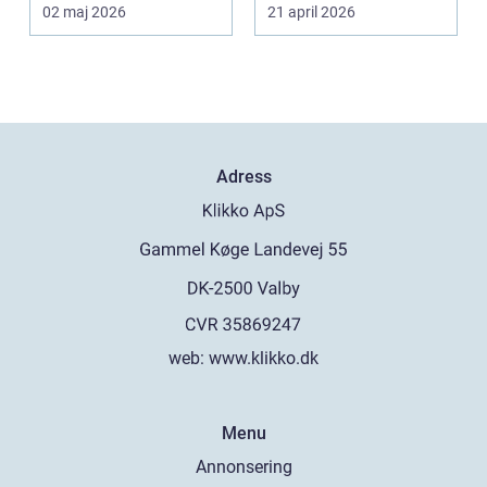
investeringarna i en
särs...
02 maj 2026
21 april 2026
bostad. För många h...
Adress
web:
www.klikko.dk
Menu
Annonsering