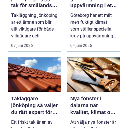
tak för småländskt
uppvärmning i ett
väder
kustklimat
Takläggning jönköping
Göteborg har ett milt
är ett ämne som blir
men fuktigt klimat
allt viktigare för både
som ställer speciella
villaägare och
krav på uppvärmning.
fastighetsägare i ...
Vind, regn och s...
07 juni 2026
04 juni 2026
Takläggare
Nya fönster i
jönköping så väljer
dalarna när
du rätt expert för
kvalitet, klimat och
ditt tak
känsla samspelar
Ett friskt tak är en av
Att välja nya fönster är