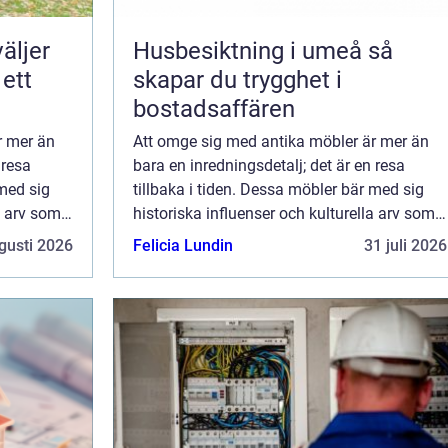
Husbesiktning i umeå så
 ett
skapar du trygghet i
bostadsaffären
r mer än
Att omge sig med antika möbler är mer än
 resa
bara en inredningsdetalj; det är en resa
 med sig
tillbaka i tiden. Dessa möbler bär med sig
a arv som
historiska influenser och kulturella arv som
 att
berikar våra moderna hem. Genom att
gusti 2026
Felicia Lundin
31 juli 2026
placera ...