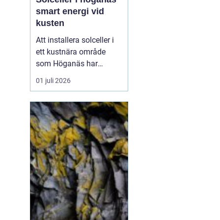
smart energi vid
kusten
Att installera solceller i
ett kustnära område
som Höganäs har
många fördelar. Du får
01 juli 2026
lägre elkostnader,
minskar din
klimatpåverkan och gör
din fastighet mer
attraktiv. Samtidigt finns
det lokala
förutsättningar att ta
hänsyn till: vind, salt luft,
t...