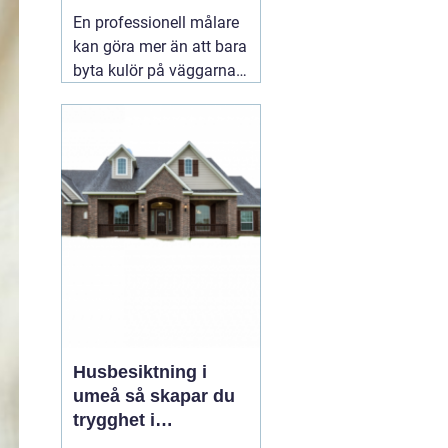
hållbart resultat
En professionell målare
kan göra mer än att bara
byta kulör på väggarna.
Rätt utfört måleri
skyddar huset mot väder,
slitage och fukt, lyfter
helhetsintrycket och kan
till och med höja värdet
på bostaden. När någon
letar efter
01 augusti
2026
Husbesiktning i
umeå så skapar du
trygghet i
bostadsaffären