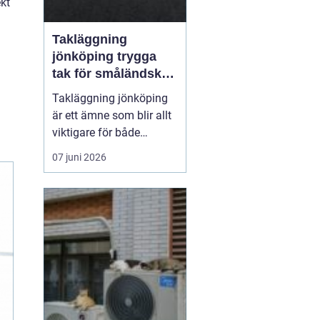
ekt
Takläggning
jönköping trygga
tak för småländskt
väder
Takläggning jönköping
är ett ämne som blir allt
viktigare för både
villaägare och
07 juni 2026
fastighetsägare i
regionen. Klimatet med
växlande regn, snö, is
och starka vindar ställer
höga krav på takets
konstruktion, materialval
och utförande. Ett
genomtänkt ta...