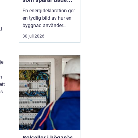
som sparar både
energi och pengar
En energideklaration ger
en tydlig bild av hur en
byggnad använder
tt
energi. Den visar hur
30 juli 2026
mycket energi som går
åt till uppvärmning,
varmvatten och
je
fastighetsel, och vilka
åtgärder som kan göra
m
huset mer effektivt. I
ett
Örebro, där klimatet
ss
ställer krav ...
Solceller i höganäs