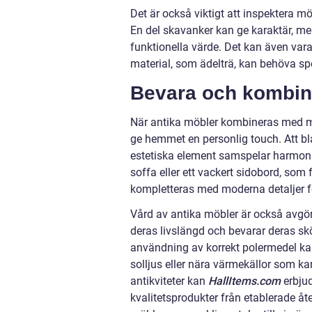
Det är också viktigt att inspektera m
En del skavanker kan ge karaktär, me
funktionella värde. Det kan även var
material, som ädelträ, kan behöva spe
Bevara och kombin
När antika möbler kombineras med mo
ge hemmet en personlig touch. Att bl
estetiska element samspelar harmonisk
soffa eller ett vackert sidobord, s
kompletteras med moderna detaljer fö
Vård av antika möbler är också avgö
deras livslängd och bevarar deras s
användning av korrekt polermedel kan 
solljus eller nära värmekällor som ka
antikviteter kan
HallItems.com
erbjud
kvalitetsprodukter från etablerade åte