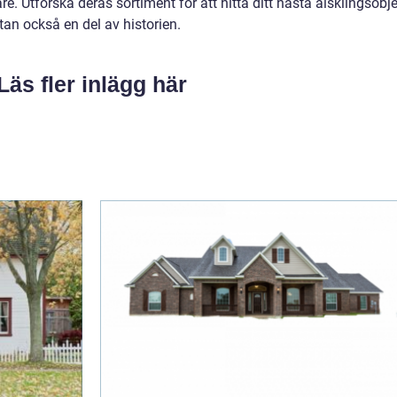
are. Utforska deras sortiment för att hitta ditt nästa älsklingsobj
tan också en del av historien.
Läs fler inlägg här