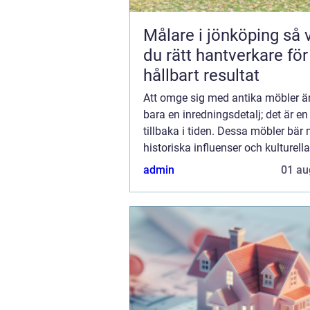
Målare i jönköping så väljer
du rätt hantverkare för
hållbart resultat
Att omge sig med antika möbler ä
bara en inredningsdetalj; det är en
tillbaka i tiden. Dessa möbler bär
historiska influenser och kulturell
berikar våra moderna hem. Genom
admin
01 au
placera ...