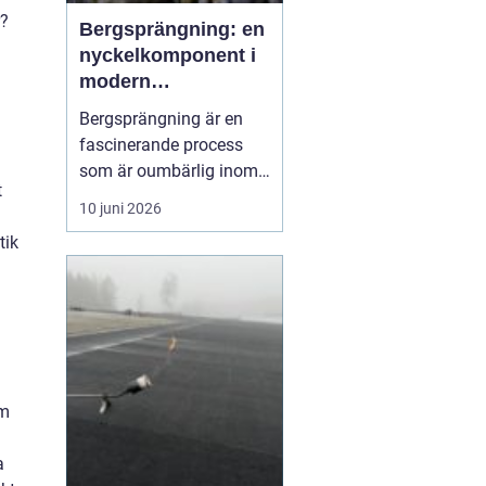
r?
Bergsprängning: en
nyckelkomponent i
modern
konstruktion
Bergsprängning är en
fascinerande process
som är oumbärlig inom
t
bygg- och
10 juni 2026
anläggningsindustrin.
tik
Med en smart
kombination av teknik
och kunskap om
bergstruktur, gör
bergsprängning det
möjligt att forma
landskap ...
om
a