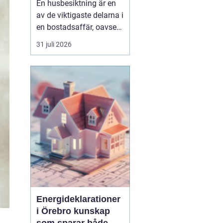
En husbesiktning är en
av de viktigaste delarna i
en bostadsaffär, oavsett
om du köper eller säljer.
31 juli 2026
För den som bor i eller
kring Umeå handlar det
inte bara om att följa
lagen och uppfylla
undersökningsplikten.
Det handlar lika mycket
om att förstå ...
Energideklarationer
i Örebro kunskap