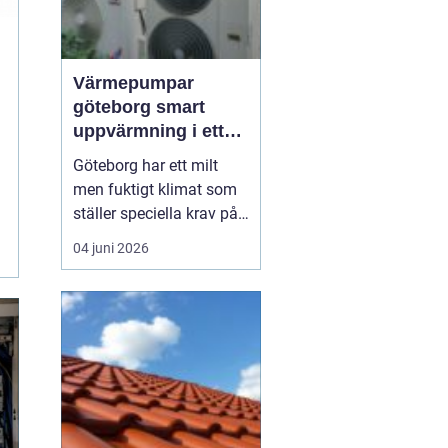
Värmepumpar
göteborg smart
uppvärmning i ett
kustklimat
Göteborg har ett milt
men fuktigt klimat som
ställer speciella krav på
uppvärmning. Vind, regn
04 juni 2026
och salta havsvindar
sliter på hus och teknik,
samtidigt som
energipriserna rör sig
upp och ned. Fler
villaägare,
bostadsrättsföreningar
och företag ser dä...