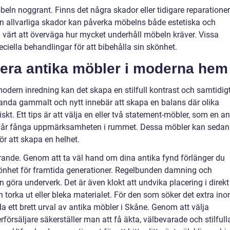
öbeln noggrant. Finns det några skador eller tidigare reparatione
n allvarliga skador kan påverka möbelns både estetiska och
a värt att överväga hur mycket underhåll möbeln kräver. Vissa
ciella behandlingar för att bibehålla sin skönhet.
era antika möbler i moderna hem
dern inredning kan det skapa en stilfull kontrast och samtidig
anda gammalt och nytt innebär att skapa en balans där olika
t. Ett tips är att välja en eller två statement-möbler, som en an
om får fånga uppmärksamheten i rummet. Dessa möbler kan sedan
r att skapa en helhet.
rande. Genom att ta väl hand om dina antika fynd förlänger du
könhet för framtida generationer. Regelbunden damning och
göra underverk. Det är även klokt att undvika placering i direkt
n torka ut eller bleka materialet. För den som söker det extra in
a ett brett urval av antika möbler i Skåne. Genom att välja
rförsäljare säkerställer man att få äkta, välbevarade och stilfull