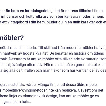
r än bara en inredningsdetalj; det är en resa tillbaka i tiden.
 influenser och kulturella arv som berikar våra moderna hem.
 ett vintagebord i ditt hem, bjuder du in en unik karaktär och e
 möbler?
möbel med en historia. Till skillnad från moderna möbler har var
h hantverk av högsta kvalitet. De berättar en historia om tidens
smak. Dessutom är antika möbler ofta tillverkade av material so
och miljövänliga alternativ. När man ser på en gammal stol eller 
lla sig alla de tillfällen och människor som har varit en del av de
 deras estetiska värde. Många finner att dessa äldre möbler
 möbeltillverkningsmetoder inte kan replikera. Oavsett om det
tilrena linjer av skandinavisk design, kan antika möbler ge en
ningsstil som helst.