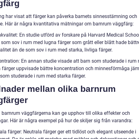
gfärg
ng har visat att färger kan påverka barnets sinnesstämning och
e. Här är några kvantitativa mätningar om barnrum väggfärg:
kvalitet: En studie utförd av forskare på Harvard Medical Schoo
 som sov i rum med lugna färger som grått eller blått hade bättr
itet än de som sov i rum med starka, livliga färger.
entration: En annan studie visade att barn som studerade i rum
a färger uppvisade bättre koncentration och minnesförmåga jäm
som studerade i rum med starka färger.
lnader mellan olika barnrum
gfärger
a barnrum väggfärgerna kan ge upphov till olika effekter och
ar. Här är några exempel på hur de skiljer sig från varandra:
ala färger: Neutrala färger ger ett tidlöst och elegant utseende i