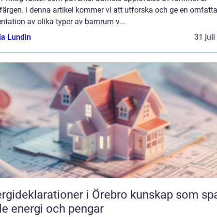
ärgen. I denna artikel kommer vi att utforska och ge en omfatt
ntation av olika typer av barnrum v...
ia Lundin
31 jul
ideklarationer i Örebro kunskap som sparar
e energi och pengar