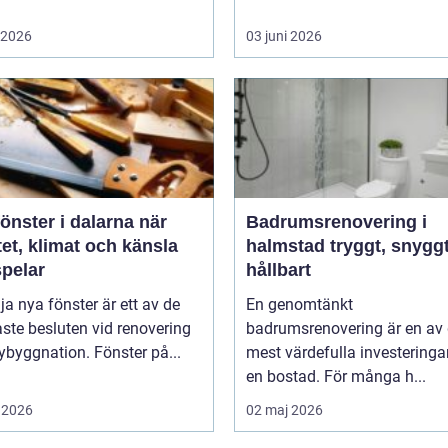
i 2026
03 juni 2026
nster i dalarna när
Badrumsrenovering i
tet, klimat och känsla
halmstad tryggt, snyggt och
pelar
hållbart
lja nya fönster är ett av de
En genomtänkt
aste besluten vid renovering
badrumsrenovering är en av
nybyggnation. Fönster på...
mest värdefulla investeringa
en bostad. För många h...
 2026
02 maj 2026