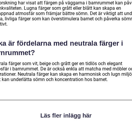
forskning har visat att färgen på väggarna i barnrummet kan på
kvaliteten. Lugna färger som grått eller blått kan skapa en
appnad atmosfär som främjar bättre sömn. Det är viktigt att un
ka, livliga färger som kan överstimulera barnet och påverka söm
ivt.
ka är fördelarna med neutrala färger i
rnrummet?
ala färger som vit, beige och grått ger en tidlös och elegant
sfär i barnrummet. De är också enkla att matcha med möbler o
rationer. Neutrala färger kan skapa en harmonisk och lugn miljö
et kan underlätta sömn och koncentration hos barnet.
Läs fler inlägg här