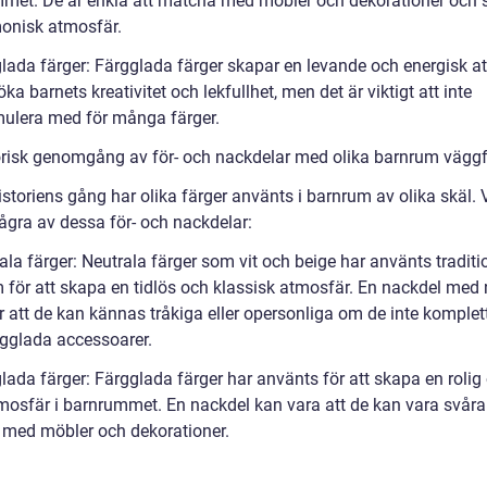
met. De är enkla att matcha med möbler och dekorationer och 
onisk atmosfär.
glada färger: Färgglada färger skapar en levande och energisk a
ka barnets kreativitet och lekfullhet, men det är viktigt att inte
mulera med för många färger.
orisk genomgång av för- och nackdelar med olika barnrum vägg
storiens gång har olika färger använts i barnrum av olika skäl. V
några av dessa för- och nackdelar:
ala färger: Neutrala färger som vit och beige har använts traditio
 för att skapa en tidlös och klassisk atmosfär. En nackdel med 
r att de kan kännas tråkiga eller opersonliga om de inte komplet
gglada accessoarer.
lada färger: Färgglada färger har använts för att skapa en rolig
atmosfär i barnrummet. En nackdel kan vara att de kan vara svåra
med möbler och dekorationer.