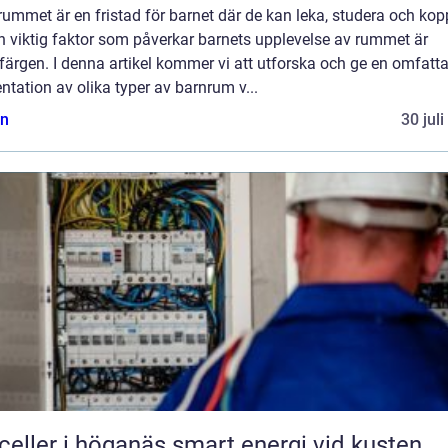
ummet är en fristad för barnet där de kan leka, studera och kop
n viktig faktor som påverkar barnets upplevelse av rummet är
ärgen. I denna artikel kommer vi att utforska och ge en omfatt
ntation av olika typer av barnrum v...
n
30 jul
Solceller i höganäs smart energi vid kusten