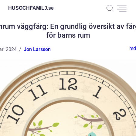
HUSOCHFAMILJ.
se
nrum väggfärg: En grundlig översikt av fär
för barns rum
red
ari 2024
Jon Larsson