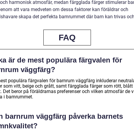
 och harmonisk atmosfär, medan färgglada färger stimulerar ba
Genom att vara medveten om dessa faktorer kan föräldrar och
shavare skapa det perfekta barnrummet där barn kan trivas och
FAQ
ka är de mest populära färgvalen för
rnrum väggfärg?
est populära färgvalen för barnrum väggfärg inkluderar neutral
r som vitt, beige och grått, samt färgglada färger som rött, blått
. Det beror på föräldrarnas preferenser och vilken atmosfär de vi
a i barnrummet.
n barnrum väggfärg påverka barnets
mnkvalitet?