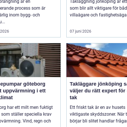
prängning är en
Takläggning jönköping är et
nerande process som är
som blir allt viktigare för bå
rlig inom bygg- och
villaägare och fastighetsägare
...
i 2026
07 juni 2026
epumpar göteborg
Takläggare jönköping så
t uppvärmning i ett
väljer du rätt expert för 
klimat
tak
rg har ett milt men fuktigt
Ett friskt tak är en av husets
 som ställer speciella krav
viktigaste skyddszoner. När 
pvärmning. Vind, regn och
börjar bli slitet handlar fråga