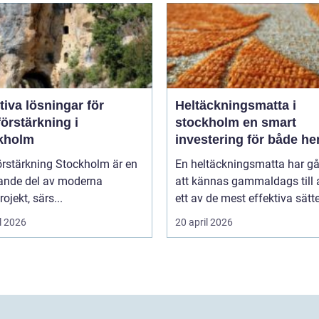
tiva lösningar för
Heltäckningsmatta i
örstärkning i
stockholm en smart
kholm
investering för både h
och kontor
örstärkning Stockholm är en
En heltäckningsmatta har gå
ande del av moderna
att kännas gammaldags till a
ojekt, särs...
ett av de mest effektiva sätte
l 2026
20 april 2026