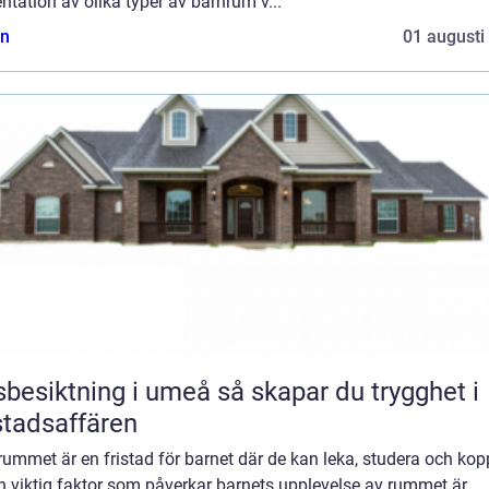
ntation av olika typer av barnrum v...
n
01 augusti
iktning i umeå så skapar du trygghet i
tadsaffären
ummet är en fristad för barnet där de kan leka, studera och kop
n viktig faktor som påverkar barnets upplevelse av rummet är