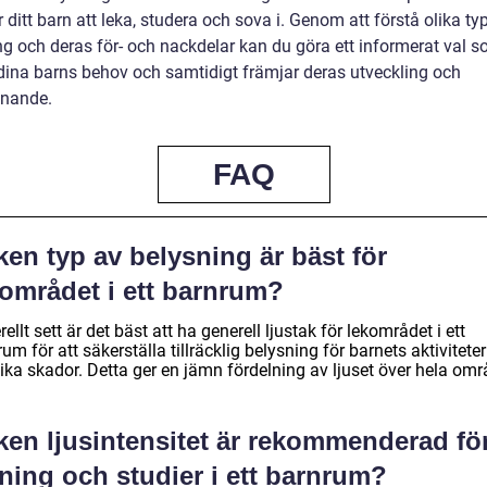
r ditt barn att leka, studera och sova i. Genom att förstå olika ty
ng och deras för- och nackdelar kan du göra ett informerat val 
dina barns behov och samtidigt främjar deras utveckling och
nnande.
FAQ
ken typ av belysning är bäst för
kområdet i ett barnrum?
ellt sett är det bäst att ha generell ljustak för lekområdet i ett
um för att säkerställa tillräcklig belysning för barnets aktivitete
ika skador. Detta ger en jämn fördelning av ljuset över hela omr
ken ljusintensitet är rekommenderad fö
ning och studier i ett barnrum?