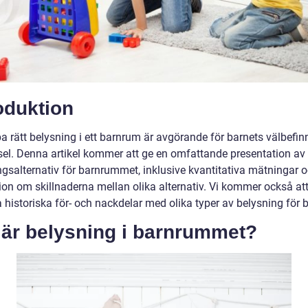
oduktion
pa rätt belysning i ett barnrum är avgörande för barnets välbefi
vsel. Denna artikel kommer att ge en omfattande presentation av 
ngsalternativ för barnrummet, inklusive kvantitativa mätningar 
ion om skillnaderna mellan olika alternativ. Vi kommer också at
 historiska för- och nackdelar med olika typer av belysning för 
 är belysning i barnrummet?