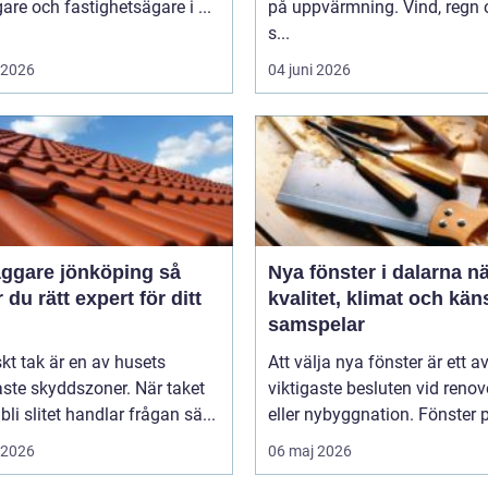
gare och fastighetsägare i ...
på uppvärmning. Vind, regn 
s...
i 2026
04 juni 2026
ggare jönköping så
Nya fönster i dalarna när
r du rätt expert för ditt
kvalitet, klimat och kän
samspelar
iskt tak är en av husets
Att välja nya fönster är ett a
aste skyddszoner. När taket
viktigaste besluten vid renov
 bli slitet handlar frågan sä...
eller nybyggnation. Fönster p
i 2026
06 maj 2026