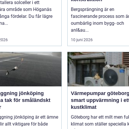
tallera solceller i ett
ära område som Höganäs
Bergsprängning är en
nga fördelar. Du får lägre
fascinerande process som ä
na...
oumbärlig inom bygg- och
anl&au...
 2026
10 juni 2026
äggning jönköping
Värmepumpar götebor
a tak för småländskt
smart uppvärmning i et
r
kustklimat
ggning jönköping är ett ämne
Göteborg har ett milt men fu
ir allt viktigare för både
klimat som ställer speciella 