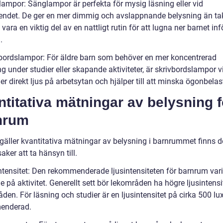
lampor: Sänglampor är perfekta för mysig läsning eller vid
ndet. De ger en mer dimmig och avslappnande belysning än t
vara en viktig del av en nattligt rutin för att lugna ner barnet inf
.
vbordslampor: För äldre barn som behöver en mer koncentrerad
g under studier eller skapande aktiviteter, är skrivbordslampor v
r direkt ljus på arbetsytan och hjälper till att minska ögonbela
titativa mätningar av belysning f
nrum
 gäller kvantitativa mätningar av belysning i barnrummet finns d
saker att ta hänsyn till.
intensitet: Den rekommenderade ljusintensiteten för barnrum vari
 på aktivitet. Generellt sett bör lekområden ha högre ljusintensi
en. För läsning och studier är en ljusintensitet på cirka 500 lu
enderad.