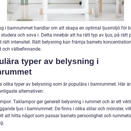
ng i barnrummet handlar om att skapa en optimal ljusmiljö för b
, studera och sova i. Detta innebär att ha rätt typ av ljus, på rätt 
rätt intensitet. Rätt belysning kan främja barnets koncentration
t och välbefinnande.
lära typer av belysning i
nrummet
ns olika typer av belysning som är populära i barnrummet. Här ä
nligaste alternativen:
mpor: Taklampor ger generell belysning i rummet och är ett vikti
gande ljus i barnrummet. De finns i olika stilar och mönster, vil
elt att hitta något som passar barnets personlighet och rummets
g.