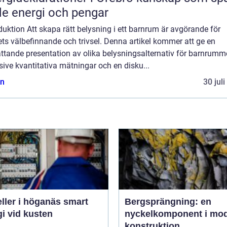
e energi och pengar
duktion Att skapa rätt belysning i ett barnrum är avgörande för
ts välbefinnande och trivsel. Denna artikel kommer att ge en
ttande presentation av olika belysningsalternativ för barnrumme
sive kvantitativa mätningar och en disku...
n
30 jul
ler i höganäs smart
Bergsprängning: en
i vid kusten
nyckelkomponent i mo
konstruktion