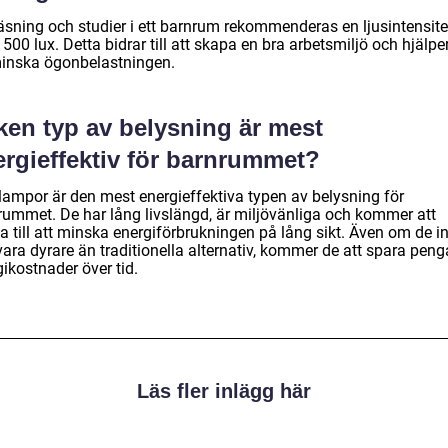
läsning och studier i ett barnrum rekommenderas en ljusintensite
 500 lux. Detta bidrar till att skapa en bra arbetsmiljö och hjälper 
minska ögonbelastningen.
ken typ av belysning är mest
ergieffektiv för barnrummet?
lampor är den mest energieffektiva typen av belysning för
rummet. De har lång livslängd, är miljövänliga och kommer att
a till att minska energiförbrukningen på lång sikt. Även om de ini
ara dyrare än traditionella alternativ, kommer de att spara peng
ikostnader över tid.
Läs fler inlägg här