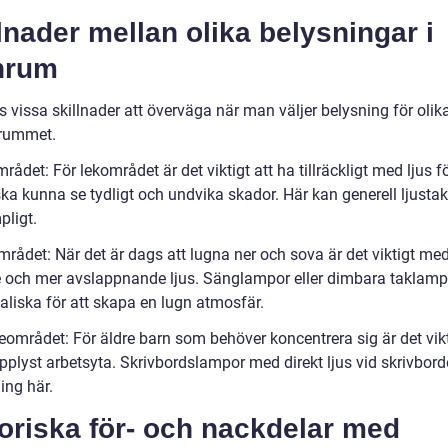
lnader mellan olika belysningar i
nrum
s vissa skillnader att överväga när man väljer belysning för olik
rummet.
rådet: För lekområdet är det viktigt att ha tillräckligt med ljus fö
ka kunna se tydligt och undvika skador. Här kan generell ljustak
pligt.
mrådet: När det är dags att lugna ner och sova är det viktigt me
 och mer avslappnande ljus. Sänglampor eller dimbara taklamp
aliska för att skapa en lugn atmosfär.
ieområdet: För äldre barn som behöver koncentrera sig är det vik
pplyst arbetsyta. Skrivbordslampor med direkt ljus vid skrivbord
ing här.
oriska för- och nackdelar med