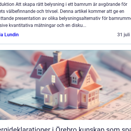
duktion Att skapa rätt belysning i ett barnrum är avgörande för
ts välbefinnande och trivsel. Denna artikel kommer att ge en
ttande presentation av olika belysningsalternativ för barnrumme
sive kvantitativa mätningar och en disku...
ia Lundin
31 jul
ideklarationer i Örebro kunskap som sparar