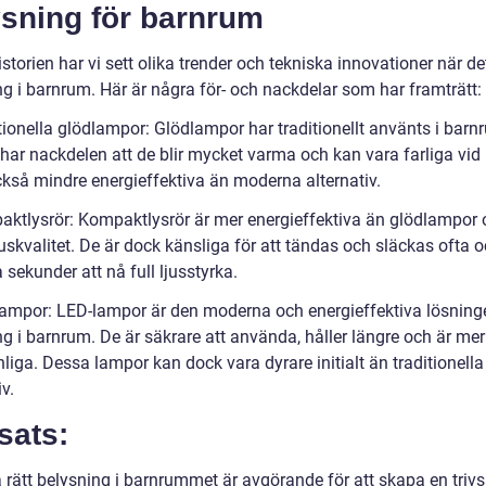
ysning för barnrum
storien har vi sett olika trender och tekniska innovationer när det
ng i barnrum. Här är några för- och nackdelar som har framträtt:
tionella glödlampor: Glödlampor har traditionellt använts i barn
har nackdelen att de blir mycket varma och kan vara farliga vid 
ckså mindre energieffektiva än moderna alternativ.
aktlysrör: Kompaktlysrör är mer energieffektiva än glödlampor 
juskvalitet. De är dock känsliga för att tändas och släckas ofta 
 sekunder att nå full ljusstyrka.
lampor: LED-lampor är den moderna och energieffektiva lösning
g i barnrum. De är säkrare att använda, håller längre och är mer
liga. Dessa lampor kan dock vara dyrare initialt än traditionella
iv.
sats:
ja rätt belysning i barnrummet är avgörande för att skapa en tri