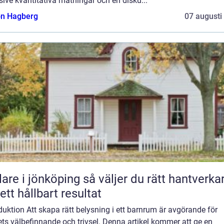
sive kvantitativa mätningar och en disku...
n Hagberg
07 augusti
 jönköping så väljer du rätt hantverkare
 ett hållbart resultat
duktion Att skapa rätt belysning i ett barnrum är avgörande för
ts välbefinnande och trivsel. Denna artikel kommer att ge en