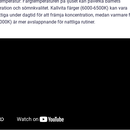
temperatur: Färgtemperaturen på ljuset kan påverka barnets
ration och sömnkvalitet. Kallvita färger (6000-6500K) kan vara
ktiga under dagtid för att främja koncentration, medan varmare 
000K) är mer avslappnande för nattliga rutiner.