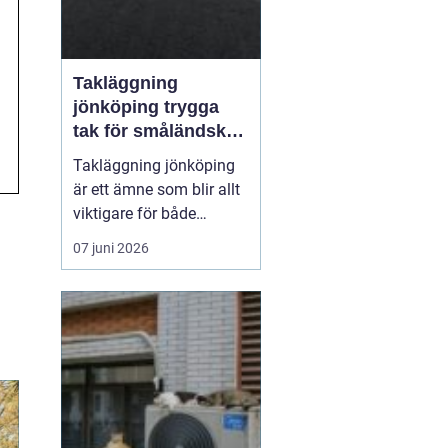
Takläggning
jönköping trygga
tak för småländskt
väder
Takläggning jönköping
är ett ämne som blir allt
viktigare för både
villaägare och
07 juni 2026
fastighetsägare i
regionen. Klimatet med
växlande regn, snö, is
och starka vindar ställer
höga krav på takets
konstruktion, materialval
och utförande. Ett
genomtänkt ta...