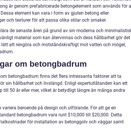
ong är genom prefabricerade betongelement som används för a
 Dessa element kan vara i form av gjuten betong eller
er och texturer för att passa olika stilar och smaker.
ulära de senaste åren på grund av sin moderna och minimalistis
vänligt material som kan återvinnas och dess hållbarhet gör det t
så lätt att rengöra och motståndskraftigt mot vatten och mögel,
 badrum.
ingar om betongbadrum
 om betongbadrum finns det flera intressanta faktorer att ta
r sin hållbarhet och livslängd. Enligt expertutlåtanden kan ett
till 50 år eller mer, vilket är betydligt längre än många andra
m variera beroende på design och utförande. För att ge en
tandard betongbadrum vara runt $10,000 till $20,000. Detta
ialkostnader för installation av betonggolv och väggar samt