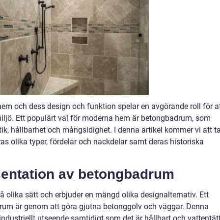
hem och dess design och funktion spelar en avgörande roll för a
ljö. Ett populärt val för moderna hem är betongbadrum, som
ik, hållbarhet och mångsidighet. I denna artikel kommer vi att t
s olika typer, fördelar och nackdelar samt deras historiska
sentation av betongbadrum
lika sätt och erbjuder en mängd olika designalternativ. Ett
adrum är genom att göra gjutna betonggolv och väggar. Denna
ndustriellt utseende samtidigt som det är hållbart och vattentätt