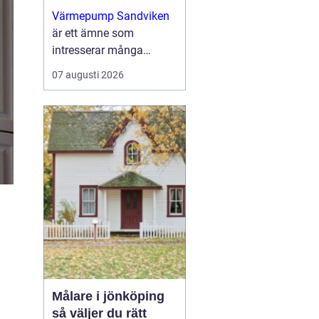
uppvärmning för
Värmepump Sandviken
villa och fastighet
är ett ämne som
intresserar många
villaägare och
07 augusti 2026
fastighetsägare som vill
sänka sina
uppvärmningskostnader
och få ett ...
Målare i jönköping
så väljer du rätt