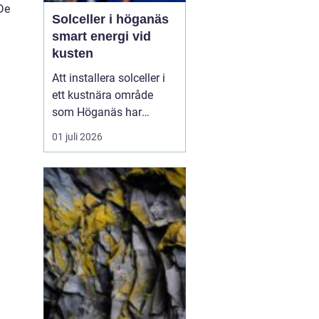
De
Solceller i höganäs
smart energi vid
kusten
Att installera solceller i
ett kustnära område
som Höganäs har
många fördelar. Du får
01 juli 2026
lägre elkostnader,
minskar din
klimatpåverkan och gör
din fastighet mer
attraktiv. Samtidigt finns
det lokala
förutsättningar att ta
hänsyn till: vind, salt luft,
t...