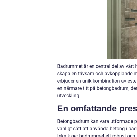
Badrummet är en central del av vårt 
skapa en trivsam och avkopplande mi
erbjuder en unik kombination av estet
en närmare titt på betongbadrum, dera
utveckling.
En omfattande pre
Betongbadrum kan vara utformade på o
vanligt sätt att använda betong i b
teknik ger badrummet ett robust och i