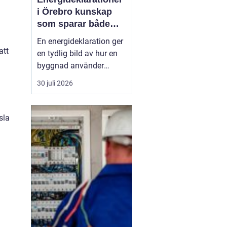
i Örebro kunskap
som sparar både
energi och pengar
En energideklaration ger
att
en tydlig bild av hur en
byggnad använder
energi. Den visar hur
30 juli 2026
mycket energi som går
åt till uppvärmning,
varmvatten och
sla
fastighetsel, och vilka
åtgärder som kan göra
huset mer effektivt. I
Örebro, där klimatet
ställer krav ...