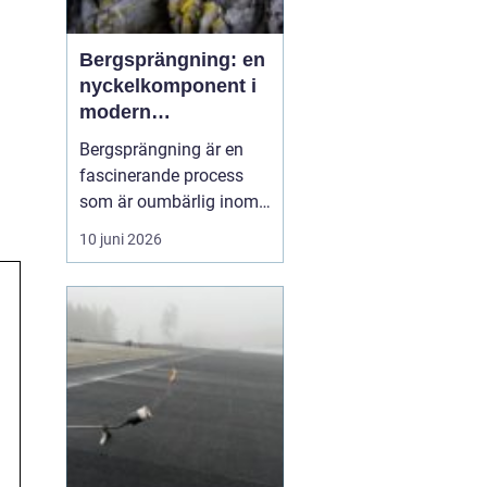
Bergsprängning: en
nyckelkomponent i
modern
konstruktion
Bergsprängning är en
fascinerande process
som är oumbärlig inom
bygg- och
10 juni 2026
anläggningsindustrin.
Med en smart
kombination av teknik
och kunskap om
bergstruktur, gör
bergsprängning det
möjligt att forma
landskap ...