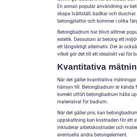
En annan populär användning av bet
skapa tvättställ, badkar och duschar.
betongplattor och kommer i olika färg
Betongbadrum har blivit alltmer pop
estetik. Dessutom är betong ett miljö
ett långsiktigt alternativ. Det är ock
vilket gör det till ett idealiskt val för
Kvantitativa mätn
När det gäller kvantitativa mätningar
hänsyn till. Betongbadrum är kända fö
korrekt utfört betongbadrum hålla upp 
materialval för badrum.
När det gäller pris, kan betongbadru
uppskattning kan kostnaden för ett s
inkluderar arbetskostnader och mater
eventuella andra betongelement.