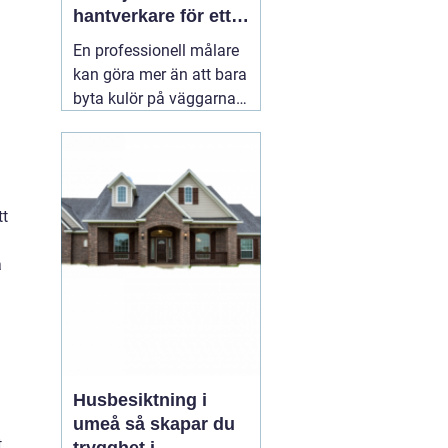
hantverkare för ett
hållbart resultat
En professionell målare
kan göra mer än att bara
byta kulör på väggarna.
Rätt utfört måleri
skyddar huset mot väder,
slitage och fukt, lyfter
helhetsintrycket och kan
tt
till och med höja värdet
på bostaden. När någon
a
letar efter
01 augusti
2026
Husbesiktning i
umeå så skapar du
.