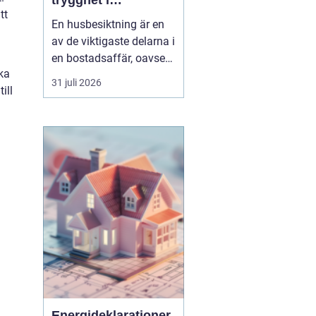
trygghet i
tt
bostadsaffären
En husbesiktning är en
av de viktigaste delarna i
en bostadsaffär, oavsett
ka
om du köper eller säljer.
31 juli 2026
ill
För den som bor i eller
kring Umeå handlar det
inte bara om att följa
lagen och uppfylla
undersökningsplikten.
Det handlar lika mycket
om att förstå ...
Energideklarationer