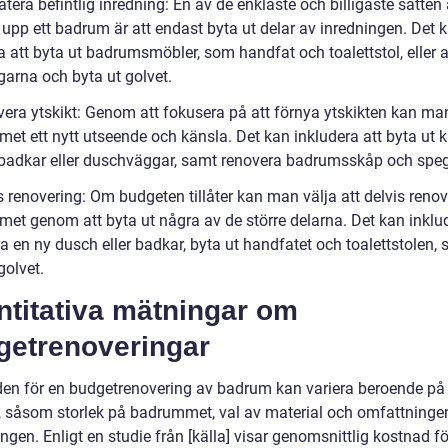
tera befintlig inredning: En av de enklaste och billigaste sätten 
 upp ett badrum är att endast byta ut delar av inredningen. Det 
a att byta ut badrumsmöbler, som handfat och toalettstol, eller 
arna och byta ut golvet.
vera ytskikt: Genom att fokusera på att förnya ytskikten kan ma
et ett nytt utseende och känsla. Det kan inkludera att byta ut k
 badkar eller duschväggar, samt renovera badrumsskåp och speg
s renovering: Om budgeten tillåter kan man välja att delvis reno
et genom att byta ut några av de större delarna. Det kan inklud
ra en ny dusch eller badkar, byta ut handfatet och toalettstolen,
golvet.
ntitativa mätningar om
getrenoveringar
en för en budgetrenovering av badrum kan variera beroende på 
r, såsom storlek på badrummet, val av material och omfattninge
ngen. Enligt en studie från [källa] visar genomsnittlig kostnad fö