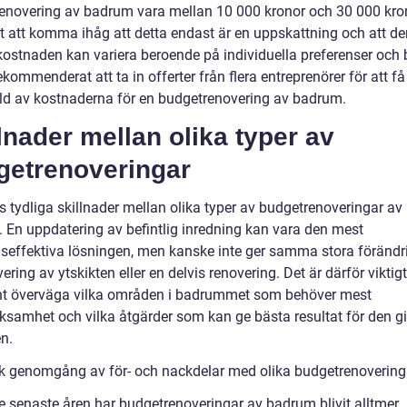
enovering av badrum vara mellan 10 000 kronor och 30 000 kron
gt att komma ihåg att detta endast är en uppskattning och att de
kostnaden kan variera beroende på individuella preferenser och 
ekommenderat att ta in offerter från flera entreprenörer för att f
ild av kostnaderna för en budgetrenovering av badrum.
lnader mellan olika typer av
getrenoveringar
s tydliga skillnader mellan olika typer av budgetrenoveringar av
 En uppdatering av befintlig inredning kan vara den mest
seffektiva lösningen, men kanske inte ger samma stora föränd
ering av ytskikten eller en delvis renovering. Det är därför viktigt
t överväga vilka områden i badrummet som behöver mest
samhet och vilka åtgärder som kan ge bästa resultat för den g
n.
sk genomgång av för- och nackdelar med olika budgetrenovering
e senaste åren har budgetrenoveringar av badrum blivit alltmer