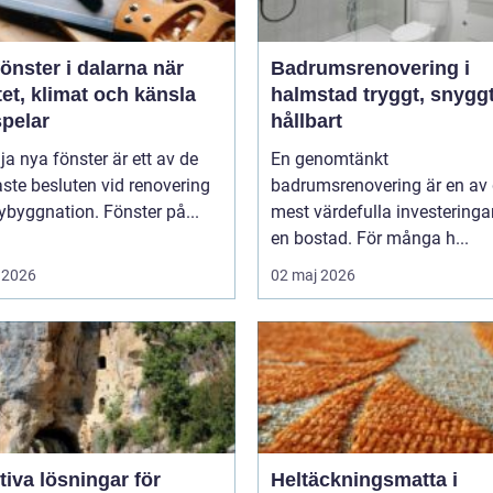
nster i dalarna när
Badrumsrenovering i
tet, klimat och känsla
halmstad tryggt, snyggt och
pelar
hållbart
lja nya fönster är ett av de
En genomtänkt
aste besluten vid renovering
badrumsrenovering är en av
nybyggnation. Fönster på...
mest värdefulla investeringa
en bostad. För många h...
 2026
02 maj 2026
tiva lösningar för
Heltäckningsmatta i