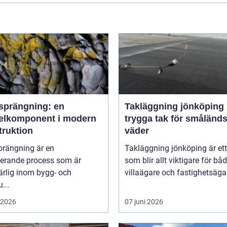
sprängning: en
Takläggning jönköping
elkomponent i modern
trygga tak för småländs
truktion
väder
prängning är en
Takläggning jönköping är et
nerande process som är
som blir allt viktigare för bå
rlig inom bygg- och
villaägare och fastighetsägare
...
i 2026
07 juni 2026