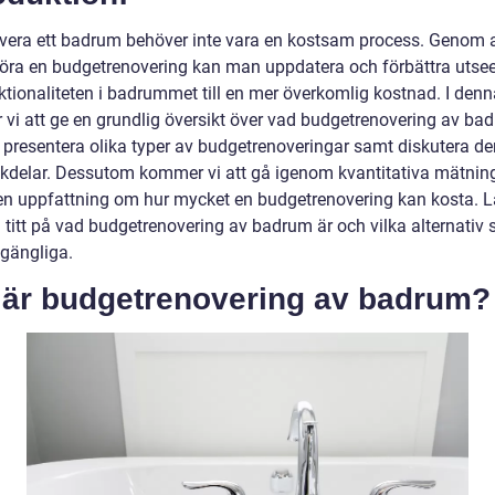
overa ett badrum behöver inte vara en kostsam process. Genom a
ra en budgetrenovering kan man uppdatera och förbättra utse
tionaliteten i badrummet till en mer överkomlig kostnad. I denna
vi att ge en grundlig översikt över vad budgetrenovering av ba
 presentera olika typer av budgetrenoveringar samt diskutera der
kdelar. Dessutom kommer vi att gå igenom kvantitativa mätni
en uppfattning om hur mycket en budgetrenovering kan kosta. L
n titt på vad budgetrenovering av badrum är och vilka alternativ
llgängliga.
 är budgetrenovering av badrum?