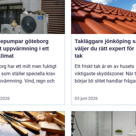
epumpar göteborg
Takläggare jönköping så
t uppvärmning i ett
väljer du rätt expert för 
klimat
tak
rg har ett milt men fuktigt
Ett friskt tak är en av husets
 som ställer speciella krav
viktigaste skyddszoner. När 
pvärmning. Vind, regn och
börjar bli slitet handlar fråga
i 2026
03 juni 2026