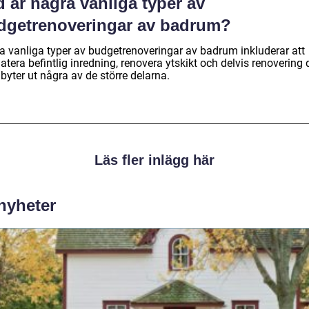
 är några vanliga typer av
dgetrenoveringar av badrum?
a vanliga typer av budgetrenoveringar av badrum inkluderar att
tera befintlig inredning, renovera ytskikt och delvis renovering 
byter ut några av de större delarna.
Läs fler inlägg här
 nyheter