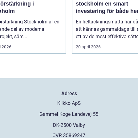
örstärkning i
stockholm en smart
kholm
investering för både h
och kontor
örstärkning Stockholm är en
En heltäckningsmatta har gå
ande del av moderna
att kännas gammaldags till a
ojekt, särs...
ett av de mest effektiva sätte
l 2026
20 april 2026
Adress