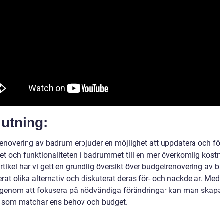
utning:
enovering av badrum erbjuder en möjlighet att uppdatera och fö
et och funktionaliteten i badrummet till en mer överkomlig kostn
tikel har vi gett en grundlig översikt över budgetrenovering av 
rat olika alternativ och diskuterat deras för- och nackdelar. Me
 genom att fokusera på nödvändiga förändringar kan man skapa
som matchar ens behov och budget.