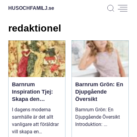
HUSOCHFAMILJ.
se
redaktionel
Barnrum
Barnrum Grön: En
Inspiration Tjej:
Djupgående
Skapa den
Översikt
Perfekta Miljön för
I dagens moderna
Barnrum Grön: En
Din Lilla Prinsessa
samhälle är det allt
Djupgående Översikt
vanligare att föräldrar
Introduktion: ...
vill skapa en