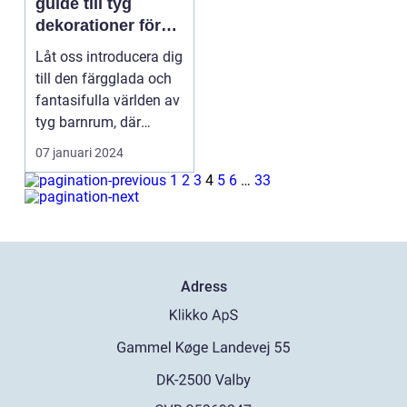
guide till tyg
dekorationer för
barnrum
Låt oss introducera dig
till den färgglada och
fantasifulla världen av
tyg barnrum, där
textiler och...
07 januari 2024
1
2
3
4
5
6
…
33
Adress