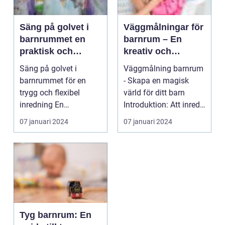
Säng på golvet i
Väggmålningar för
barnrummet en
barnrum – En
praktisk och
kreativ och
modern lösning
personlig touch
Säng på golvet i
Väggmålning barnrum
barnrummet för en
- Skapa en magisk
trygg och flexibel
värld för ditt barn
inredning En
Introduktion: Att inreda
övergripande, grundlig
ett barnrum är e...
07 januari 2024
07 januari 2024
översik...
Tyg barnrum: En