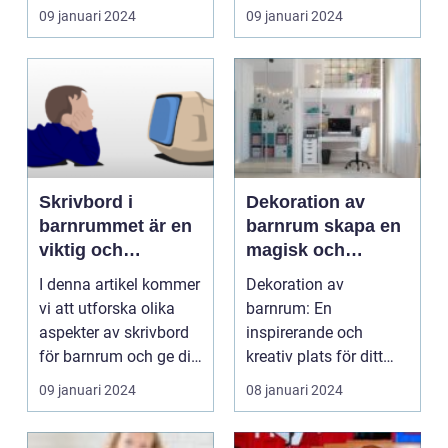
inspirerande och
09 januari 2024
09 januari 2024
inbjuda...
Skrivbord i
Dekoration av
barnrummet är en
barnrum skapa en
viktig och
magisk och
funktionell möbel
inspirerande plats
I denna artikel kommer
Dekoration av
som kan ge både
för ditt barn
vi att utforska olika
barnrum: En
inspiration och en
aspekter av skrivbord
inspirerande och
arbetsplats för
för barnrum och ge dig
kreativ plats för ditt
barnen
inspiratio...
barns utveckling och
09 januari 2024
08 januari 2024
välbefinnande...