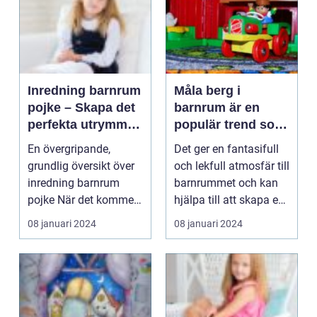
Inredning barnrum
Måla berg i
pojke – Skapa det
barnrum är en
perfekta utrymmet
populär trend som
för din son
har vuxit i
En övergripande,
Det ger en fantasifull
popularitet de
grundlig översikt över
och lekfull atmosfär till
senaste åren
inredning barnrum
barnrummet och kan
pojke När det kommer
hjälpa till att skapa en
till att inreda ett ...
rolig o...
08 januari 2024
08 januari 2024