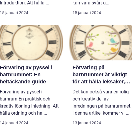
Introduktion: Att hålla ...
kan vara svårt a...
15 januari 2024
15 januari 2024
Förvaring av pyssel i
Förvaring på
barnrummet: En
barnrummet är viktigt
heltäckande guide
för att hålla leksaker,
kläder och andra
Förvaring av pyssel i
Det kan också vara en rolig
föremål organiserade
barnrum En praktisk och
och kreativ del av
och lättillgängliga för
kreativ lösning Inledning: Att
inredningen på barnrummet.
barnen
hålla ordning och ha ...
I denna artikel kommer vi ...
14 januari 2024
13 januari 2024