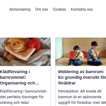
Annonsering
Om oss
Cookies
Kontakta oss
Klädförvaring i
Möblering av barnrum:
barnrummet:
En grundlig översikt fö
Organisering och
föräldrar
praktiskt tänkande för
Klädförvaring i barnrummet -
Introduktion: Att inreda ett
en välorganiserad
den perfekta lösningen för
barnrum är en spännande
garderob
ordning och reda!
uppgift för föräldrar, men de