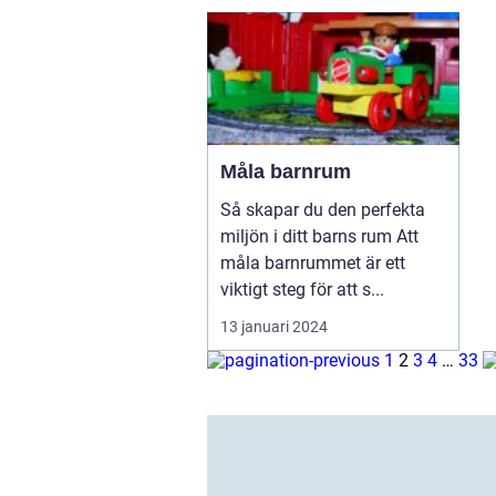
Måla barnrum
Så skapar du den perfekta
miljön i ditt barns rum Att
måla barnrummet är ett
viktigt steg för att s...
13 januari 2024
1
2
3
4
…
33