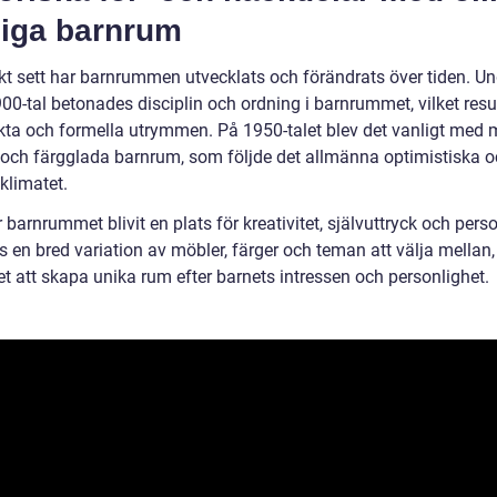
iga barnrum
skt sett har barnrummen utvecklats och förändrats över tiden. Un
900-tal betonades disciplin och ordning i barnrummet, vilket resu
ikta och formella utrymmen. På 1950-talet blev det vanligt med 
a och färgglada barnrum, som följde det allmänna optimistiska 
 klimatet.
 barnrummet blivit en plats för kreativitet, självuttryck och person
s en bred variation av möbler, färger och teman att välja mellan
t att skapa unika rum efter barnets intressen och personlighet.