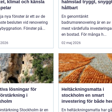
tet, klimat och känsla
halmstad tryggt, snyggt och
pelar
hållbart
lja nya fönster är ett av de
En genomtänkt
aste besluten vid renovering
badrumsrenovering är en av
nybyggnation. Fönster på...
mest värdefulla investeringa
en bostad. För många h...
 2026
02 maj 2026
tiva lösningar för
Heltäckningsmatta i
örstärkning i
stockholm en smart
kholm
investering för både h
och kontor
örstärkning Stockholm är en
En heltäckningsmatta har gå