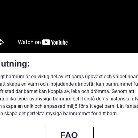
utning:
igt barnrum är en viktig del av ett barns uppväxt och välbefinna
tt skapa en varm och inbjudande atmosfär kan barnrummet f
fristad där barnet kan koppla av, leka och drömma. Genom att
era olika typer av mysiga barnrum och förstå deras historiska ut
 skapa en unik och anpassad miljö för sitt eget barn. Låt fanta
ch skapa det perfekta mysiga barnrummet för ditt barn.
FAQ