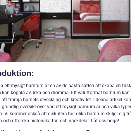
oduktion:
a ett mysigt barnrum är en av de bästa sätten att skapa en frist
rn kan koppla av, leka och drömma. Ett välutformat barnrum kan
ll att främja barnets utveckling och kreativitet. I denna artikel k
n grundlig översikt över vad ett mysigt barnrum är och vilka type
. Vi kommer också att diskutera hur olika barnrum skiljer sig fr
 och utforska historiska för- och nackdelar. Låt oss börja!