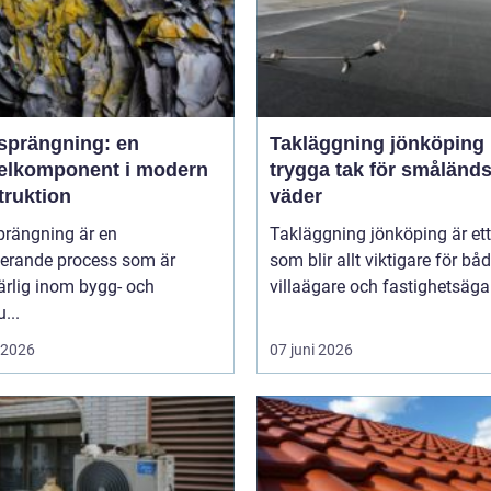
sprängning: en
Takläggning jönköping
elkomponent i modern
trygga tak för småländs
truktion
väder
prängning är en
Takläggning jönköping är et
nerande process som är
som blir allt viktigare för bå
rlig inom bygg- och
villaägare och fastighetsägare
...
i 2026
07 juni 2026