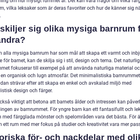
ning om hur mysigt rummet är. Det kan vara frågor om vilka färg
m, vilka leksaker som är deras favoriter och hur de känner sig nä
.
skiljer sig olika mysiga barnrum 
andra?
 alla mysiga barnrum har som mål att skapa ett varmt och inb
för barnet, kan de skilja sig i stil, design och tema. Det naturli
met fokuserar till exempel på att använda naturliga material o
 en organisk och lugn atmosfär. Det minimalistiska barnrummet
idan strävar efter att skapa en enkel och avskalad miljö med
istisk design och färger.
ckså viktigt att betona att barnets ålder och intressen kan påve
ingen av barnrummet. För yngre barn kan ett fantasifullt och lek
 med färgglada mönster och spelområden vara det bästa. För ä
n ett rum med mer fokus på studier och kreativitet vara mer pas
oriska för- och nackdelar med oli