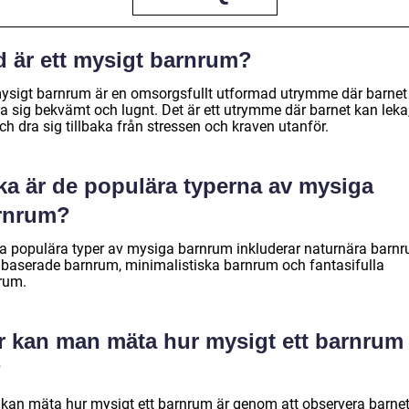
d är ett mysigt barnrum?
mysigt barnrum är en omsorgsfullt utformad utrymme där barnet
a sig bekvämt och lugnt. Det är ett utrymme där barnet kan leka,
ch dra sig tillbaka från stressen och kraven utanför.
lka är de populära typerna av mysiga
rnrum?
a populära typer av mysiga barnrum inkluderar naturnära barnr
baserade barnrum, minimalistiska barnrum och fantasifulla
rum.
r kan man mäta hur mysigt ett barnrum
?
kan mäta hur mysigt ett barnrum är genom att observera barne