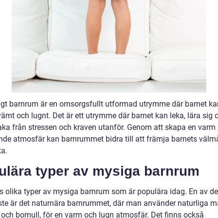
igt barnrum är en omsorgsfullt utformad utrymme där barnet k
ämt och lugnt. Det är ett utrymme där barnet kan leka, lära sig 
lbaka från stressen och kraven utanför. Genom att skapa en varm
nde atmosfär kan barnrummet bidra till att främja barnets väl
ka.
ulära typer av mysiga barnrum
ns olika typer av mysiga barnrum som är populära idag. En av de
ste är det naturnära barnrummet, där man använder naturliga ma
 och bomull, för en varm och lugn atmosfär. Det finns också