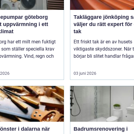
epumpar göteborg
Takläggare jönköping så
t uppvärmning i ett
väljer du rätt expert för 
klimat
tak
rg har ett milt men fuktigt
Ett friskt tak är en av husets
 som ställer speciella krav
viktigaste skyddszoner. När 
pvärmning. Vind, regn och
börjar bli slitet handlar fråga
i 2026
03 juni 2026
nster i dalarna när
Badrumsrenovering i