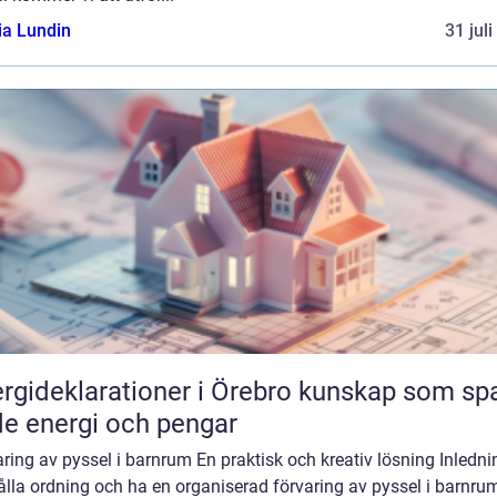
ia Lundin
31 jul
ideklarationer i Örebro kunskap som sparar
e energi och pengar
ring av pyssel i barnrum En praktisk och kreativ lösning Inledni
ålla ordning och ha en organiserad förvaring av pyssel i barnr