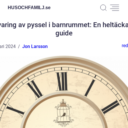
HUSOCHFAMILJ.
se
varing av pyssel i barnrummet: En heltäck
guide
red
ari 2024
Jon Larsson