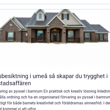
iktning i umeå så skapar du trygghet i
tadsaffären
ring av pyssel i barnrum En praktisk och kreativ lösning Inledni
ålla ordning och ha en organiserad förvaring av pyssel i barnr
ktigt för både barnets kreativitet och föräldrarnas sinnesfrid. I d
el kommer vi att utfor...