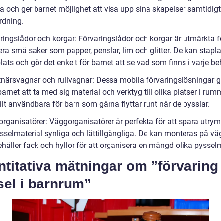
ra och ger barnet möjlighet att visa upp sina skapelser samtidig
ordning.
ringslådor och korgar: Förvaringslådor och korgar är utmärkta fö
ra små saker som papper, penslar, lim och glitter. De kan staplas
lats och gör det enkelt för barnet att se vad som finns i varje be
tnärsvagnar och rullvagnar: Dessa mobila förvaringslösningar g
 barnet att ta med sig material och verktyg till olika platser i rum
ilt användbara för barn som gärna flyttar runt när de pysslar.
organisatörer: Väggorganisatörer är perfekta för att spara utr
ysselmaterial synliga och lättillgängliga. De kan monteras på v
håller fack och hyllor för att organisera en mängd olika pysselm
titativa mätningar om ”förvaring
sel i barnrum”