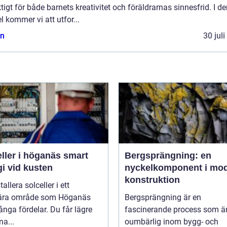
ktigt för både barnets kreativitet och föräldrarnas sinnesfrid. I d
el kommer vi att utfor...
n
30 jul
ler i höganäs smart
Bergsprängning: en
i vid kusten
nyckelkomponent i mo
konstruktion
tallera solceller i ett
ära område som Höganäs
Bergsprängning är en
nga fördelar. Du får lägre
fascinerande process som ä
na...
oumbärlig inom bygg- och