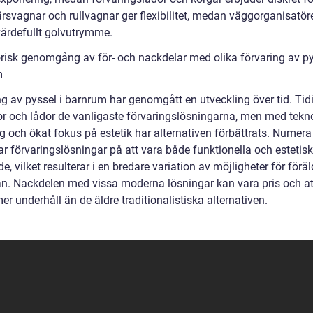
rsvagnar och rullvagnar ger flexibilitet, medan väggorganisatör
värdefullt golvutrymme.
orisk genomgång av för- och nackdelar med olika förvaring av py
m
ng av pyssel i barnrum har genomgått en utveckling över tid. Tid
lor och lådor de vanligaste förvaringslösningarna, men med tekn
g och ökat fokus på estetik har alternativen förbättrats. Numera
r förvaringslösningar på att vara både funktionella och estetisk
nde, vilket resulterar i en bredare variation av möjligheter för föräl
rån. Nackdelen med vissa moderna lösningar kan vara pris och at
er underhåll än de äldre traditionalistiska alternativen.