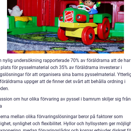
en nylig undersökning rapporterade 70% av föräldrarna att de har
 plats för pysselmaterial och 35% av föräldrarna investerar i
gslösningar för att organisera sina barns pysselmaterial. Ytterli
öräldrarna uppger att de finner det svårt att behålla ordning i
eden.
ssion om hur olika förvaring av pyssel i barnrum skiljer sig från
a
derna mellan olika förvaringslösningar beror på faktorer som
lighet, synlighet och flexibilitet. Hyllor och hyllsystem ger möjlighe
exponering, medan förvaringslådor och korgar erbjuder diskret fö