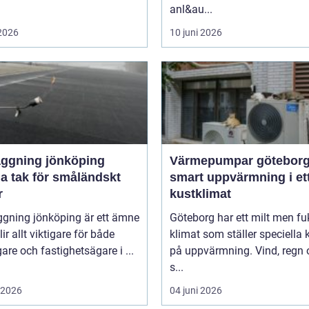
anl&au...
 2026
10 juni 2026
äggning jönköping
Värmepumpar götebor
a tak för småländskt
smart uppvärmning i et
r
kustklimat
ggning jönköping är ett ämne
Göteborg har ett milt men fu
ir allt viktigare för både
klimat som ställer speciella 
gare och fastighetsägare i ...
på uppvärmning. Vind, regn 
s...
i 2026
04 juni 2026