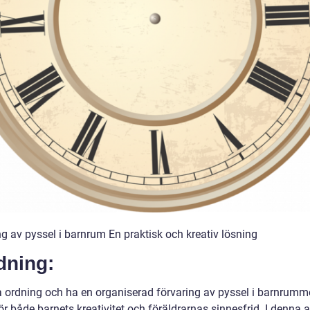
ng av pyssel i barnrum En praktisk och kreativ lösning
dning:
la ordning och ha en organiserad förvaring av pyssel i barnrumm
för både barnets kreativitet och föräldrarnas sinnesfrid. I denna a