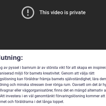
utning:
g av pyssel i barnrum är av största vikt för att skapa en inspire
niserad miljö för barnets kreativitet. Genom att välja rätt
gslösning kan föräldrar främja barnets självständighet, lära dem
dning och minska stressen över röriga rum. Oavsett om det är hyl
ullvagnar eller väggorganisatörer, finns det en mängd alternativ a
 Att investera i en väl genomtänkt förvaringslösning kommer at
net och föräldrarna i det långa loppet.