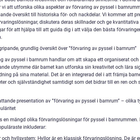
vi att utforska olika aspekter av förvaring av pyssel i barnrumm
ande översikt till historiska för- och nackdelar. Vi kommer att p
rvaringslösningar, diskutera deras skillnader och ge kvantitativa
r för att hjälpa till att guida dig i att välja den bästa förvaringe
n.
ripande, grundlig översikt över ”förvaring av pyssel i barnrum”
ng av pyssel i barnrum handlar om att skapa ett organiserat och
ande utrymme där barnet kan utforska sin kreativitet och lära sig
dning på sina material. Det är en integrerad del i att främja barn
ter och självständighet samtidigt som det bidrar till en ren och
ttande presentation av ”förvaring av pyssel i barnrum” – olika t
uläritet
ns en mängd olika förvaringslösningar för pyssel i barnrummen.
opuläraste inkluderar:
r och hyllsystem: Hyllor är en klassisk förvaringslösning. De är e