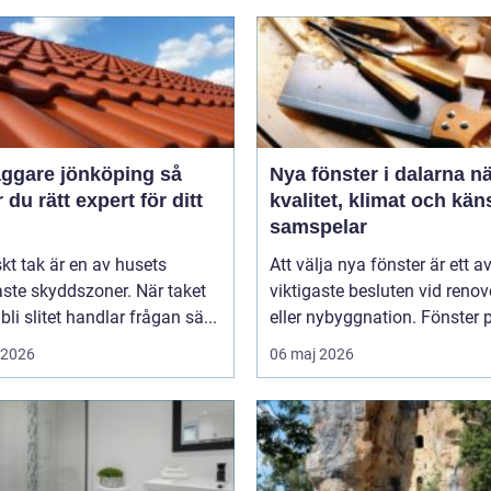
ggare jönköping så
Nya fönster i dalarna när
r du rätt expert för ditt
kvalitet, klimat och kän
samspelar
iskt tak är en av husets
Att välja nya fönster är ett a
aste skyddszoner. När taket
viktigaste besluten vid renov
 bli slitet handlar frågan sä...
eller nybyggnation. Fönster p
i 2026
06 maj 2026