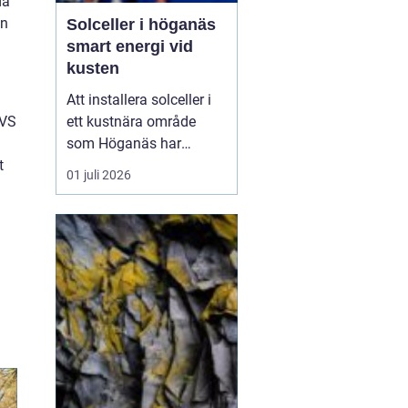
da
an
Solceller i höganäs
smart energi vid
kusten
Att installera solceller i
VVS
ett kustnära område
som Höganäs har
t
många fördelar. Du får
01 juli 2026
lägre elkostnader,
minskar din
klimatpåverkan och gör
din fastighet mer
attraktiv. Samtidigt finns
det lokala
förutsättningar att ta
hänsyn till: vind, salt luft,
t...