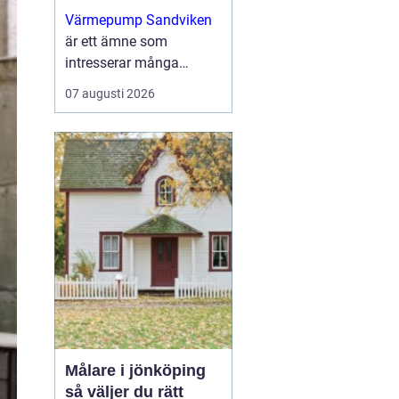
uppvärmning för
Värmepump Sandviken
villa och fastighet
är ett ämne som
intresserar många
villaägare och
07 augusti 2026
fastighetsägare som vill
sänka sina
uppvärmningskostnader
och få ett ...
Målare i jönköping
så väljer du rätt