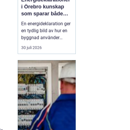
i Örebro kunskap
som sparar både
energi och pengar
En energideklaration ger
en tydlig bild av hur en
byggnad använder
energi. Den visar hur
30 juli 2026
mycket energi som går
åt till uppvärmning,
varmvatten och
fastighetsel, och vilka
åtgärder som kan göra
huset mer effektivt. I
Örebro, där klimatet
ställer krav ...