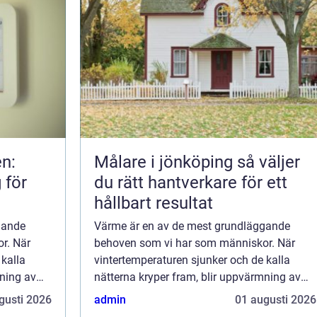
n:
Målare i jönköping så väljer
 för
du rätt hantverkare för ett
hållbart resultat
gande
Värme är en av de mest grundläggande
r. När
behoven som vi har som människor. När
 kalla
vintertemperaturen sjunker och de kalla
mning av
nätterna kryper fram, blir uppvärmning av
vår bostad ingen mindre prioritet.
gusti 2026
admin
01 augusti 2026
Värmepumpar,...