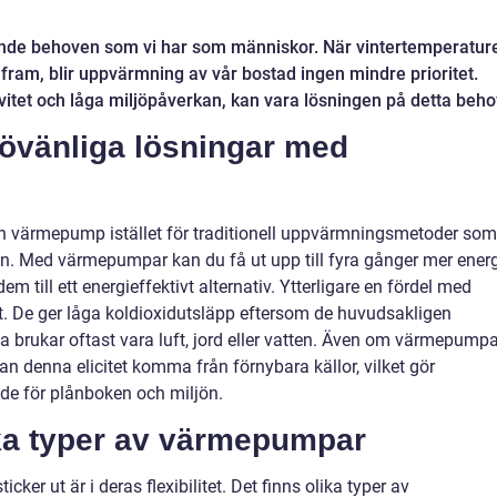
nde behoven som vi har som människor. När vintertemperatur
 fram, blir uppvärmning av vår bostad ingen mindre prioritet.
tet och låga miljöpåverkan, kan vara lösningen på detta beho
ljövänliga lösningar med
en värmepump istället för traditionell uppvärmningsmetoder som
ten. Med värmepumpar kan du få ut upp till fyra gånger mer energ
dem till ett energieffektivt alternativ. Ytterligare en fördel med
. De ger låga koldioxidutsläpp eftersom de huvudsakligen
a brukar oftast vara luft, jord eller vatten. Även om värmepumpa
kan denna elicitet komma från förnybara källor, vilket gör
åde för plånboken och miljön.
lika typer av värmepumpar
er ut är i deras flexibilitet. Det finns olika typer av