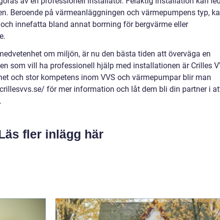
ras av en professionell installatör. Felaktig installation kan le
pumpen. Beroende på värmeanläggningen och värmepumpens typ, k
och innefatta bland annat borrning för bergvärme eller
e.
medvetenhet om miljön, är nu den bästa tiden att överväga en
n som vill ha professionell hjälp med installationen är Crilles 
nhet och stor kompetens inom VVS och värmepumpar blir man
rillesvvs.se/ för mer information och låt dem bli din partner i at
.
Läs fler inlägg här