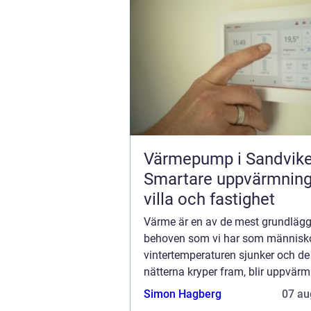
Värmepump i Sandvike
Smartare uppvärmning
villa och fastighet
Värme är en av de mest grundläg
behoven som vi har som människo
vintertemperaturen sjunker och de
nätterna kryper fram, blir uppvär
vår bostad ingen mindre prioritet.
Simon Hagberg
07 au
Värmepumpar,...