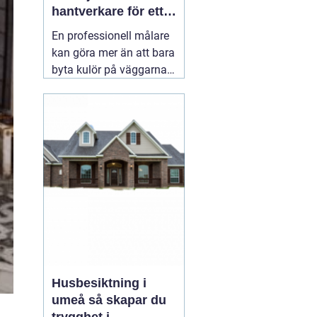
hantverkare för ett
hållbart resultat
En professionell målare
kan göra mer än att bara
byta kulör på väggarna.
Rätt utfört måleri
skyddar huset mot väder,
slitage och fukt, lyfter
helhetsintrycket och kan
till och med höja värdet
på bostaden. När någon
letar efter
01 augusti
2026
Husbesiktning i
umeå så skapar du