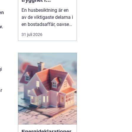
trygghet i
bostadsaffären
En husbesiktning är en
en
av de viktigaste delarna i
en bostadsaffär, oavsett
v.
om du köper eller säljer.
31 juli 2026
För den som bor i eller
kring Umeå handlar det
inte bara om att följa
lagen och uppfylla
undersökningsplikten.
i
Det handlar lika mycket
om att förstå ...
r
Energideklarationer