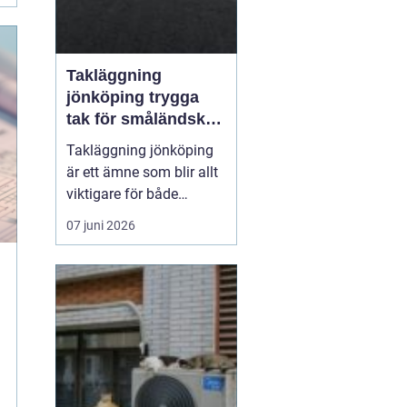
Takläggning
jönköping trygga
tak för småländskt
väder
Takläggning jönköping
är ett ämne som blir allt
viktigare för både
villaägare och
07 juni 2026
fastighetsägare i
regionen. Klimatet med
växlande regn, snö, is
och starka vindar ställer
höga krav på takets
konstruktion, materialval
och utförande. Ett
genomtänkt ta...