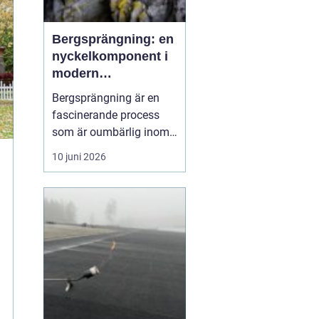
Bergsprängning: en
nyckelkomponent i
modern
konstruktion
Bergsprängning är en
fascinerande process
som är oumbärlig inom
bygg- och
10 juni 2026
anläggningsindustrin.
Med en smart
kombination av teknik
och kunskap om
bergstruktur, gör
bergsprängning det
möjligt att forma
landskap ...