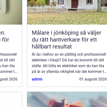
n:
Målare i jönköping så väljer
 för
du rätt hantverkare för ett
hållbart resultat
ofessionell
Är du i behov av en pålitlig och professionell
 till rätt
elektriker i Växjö? Då har du kommit till rätt
u kan lita
ställe. Att hitta en elektriker som du kan lita
kommer till
på är av yttersta viktighet när det kommer till
att rep...
gusti 2026
admin
01 augusti 2026