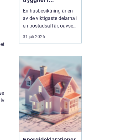
trygghet i
bostadsaffären
En husbesiktning är en
av de viktigaste delarna i
en bostadsaffär, oavsett
om du köper eller säljer.
31 juli 2026
För den som bor i eller
et
kring Umeå handlar det
inte bara om att följa
lagen och uppfylla
undersökningsplikten.
Det handlar lika mycket
om att förstå ...
se
älv
Energideklarationer