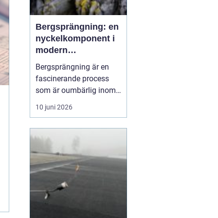
Bergsprängning: en
nyckelkomponent i
modern
konstruktion
Bergsprängning är en
fascinerande process
som är oumbärlig inom
bygg- och
10 juni 2026
anläggningsindustrin.
Med en smart
kombination av teknik
och kunskap om
bergstruktur, gör
bergsprängning det
möjligt att forma
landskap ...