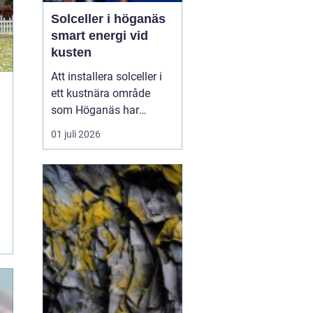
Solceller i höganäs
smart energi vid
kusten
Att installera solceller i
ett kustnära område
som Höganäs har
många fördelar. Du får
01 juli 2026
lägre elkostnader,
minskar din
klimatpåverkan och gör
din fastighet mer
attraktiv. Samtidigt finns
det lokala
förutsättningar att ta
hänsyn till: vind, salt luft,
t...