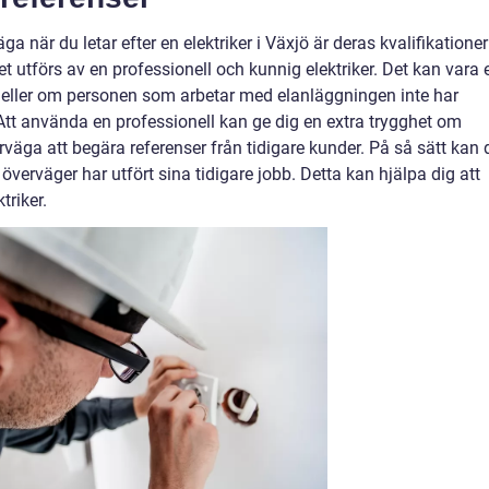
a när du letar efter en elektriker i Växjö är deras kvalifikationer
tet utförs av en professionell och kunnig elektriker. Det kan vara e
kt eller om personen som arbetar med elanläggningen inte har
Att använda en professionell kan ge dig en extra trygghet om
rväga att begära referenser från tidigare kunder. På så sätt kan 
 överväger har utfört sina tidigare jobb. Detta kan hjälpa dig att
triker.