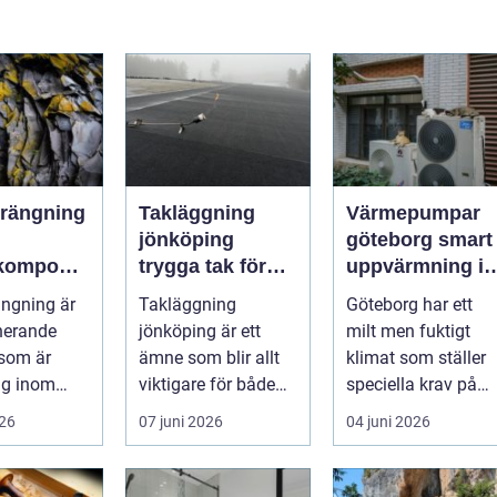
rängning
Takläggning
Värmepumpar
jönköping
göteborg smart
lkompone
trygga tak för
uppvärmning i
odern
småländskt
ett kustklimat
ngning är
Takläggning
Göteborg har ett
uktion
väder
nerande
jönköping är ett
milt men fuktigt
som är
ämne som blir allt
klimat som ställer
ig inom
viktigare för både
speciella krav på
h anl&au...
villaägare och
uppvärmning. Vind
026
07 juni 2026
04 juni 2026
fastighetsägare i ...
regn och s...