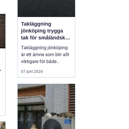
Takläggning
jönköping trygga
tak för småländskt
väder
Takläggning jönköping
är ett ämne som blir allt
viktigare för både
villaägare och
07 juni 2026
fastighetsägare i
regionen. Klimatet med
växlande regn, snö, is
och starka vindar ställer
höga krav på takets
,
konstruktion, materialval
och utförande. Ett
genomtänkt ta...