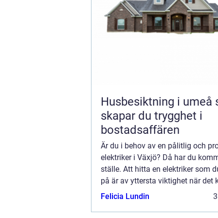
Husbesiktning i umeå så
skapar du trygghet i
bostadsaffären
Är du i behov av en pålitlig och pr
elektriker i Växjö? Då har du kommit
ställe. Att hitta en elektriker som d
på är av yttersta viktighet när det 
att rep...
Felicia Lundin
3