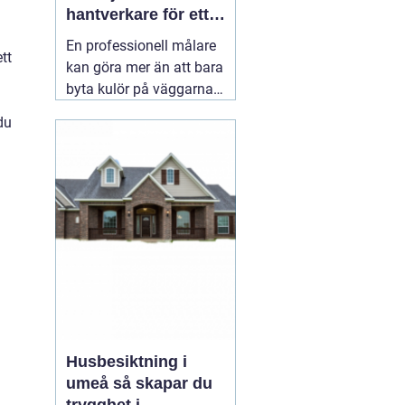
hantverkare för ett
hållbart resultat
En professionell målare
tt
kan göra mer än att bara
byta kulör på väggarna.
Rätt utfört måleri
du
skyddar huset mot väder,
slitage och fukt, lyfter
helhetsintrycket och kan
till och med höja värdet
på bostaden. När någon
letar efter
01 augusti
2026
Husbesiktning i
umeå så skapar du