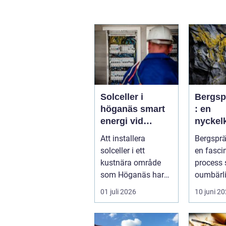
Solceller i
Bergsp
höganäs smart
: en
energi vid
nycke
kusten
nt i m
Att installera
Bergsprä
konstr
solceller i ett
en fasci
kustnära område
process 
som Höganäs har
oumbärl
många fördelar. Du
bygg- oc
01 juli 2026
10 juni 2
får lägre elkostna...