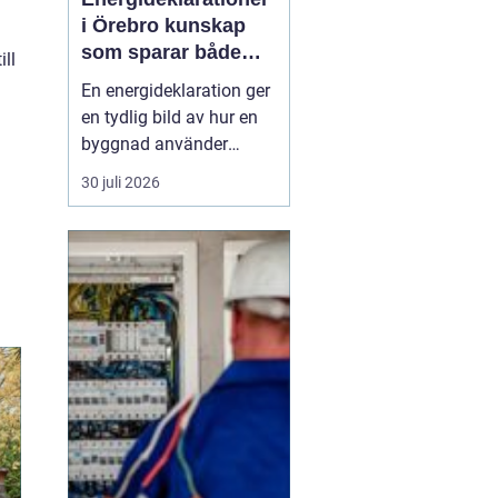
i Örebro kunskap
som sparar både
ill
energi och pengar
En energideklaration ger
en tydlig bild av hur en
byggnad använder
energi. Den visar hur
30 juli 2026
mycket energi som går
åt till uppvärmning,
varmvatten och
fastighetsel, och vilka
åtgärder som kan göra
huset mer effektivt. I
Örebro, där klimatet
ställer krav ...