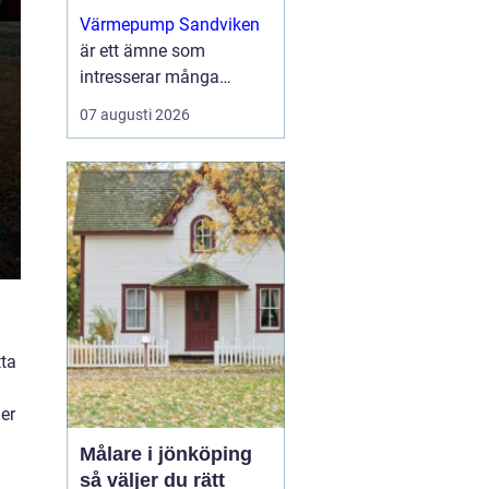
uppvärmning för
Värmepump Sandviken
villa och fastighet
är ett ämne som
intresserar många
villaägare och
07 augusti 2026
fastighetsägare som vill
sänka sina
uppvärmningskostnader
och få ett ...
tta
er
Målare i jönköping
så väljer du rätt