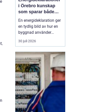
ke
i Örebro kunskap
som sparar både
energi och pengar
En energideklaration ger
en tydlig bild av hur en
byggnad använder
energi. Den visar hur
30 juli 2026
t,
mycket energi som går
åt till uppvärmning,
varmvatten och
fastighetsel, och vilka
åtgärder som kan göra
huset mer effektivt. I
Örebro, där klimatet
ställer krav ...
ån