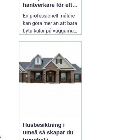
hantverkare för ett
hållbart resultat
En professionell målare
kan göra mer än att bara
byta kulör på väggarna.
Rätt utfört måleri
skyddar huset mot väder,
slitage och fukt, lyfter
helhetsintrycket och kan
till och med höja värdet
på bostaden. När någon
letar efter
01 augusti
2026
Husbesiktning i
umeå så skapar du
,