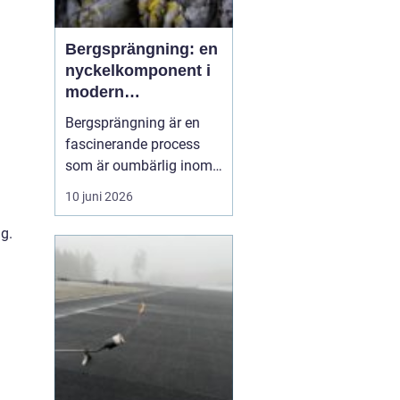
Bergsprängning: en
nyckelkomponent i
modern
konstruktion
Bergsprängning är en
fascinerande process
som är oumbärlig inom
bygg- och
10 juni 2026
anläggningsindustrin.
Med en smart
g.
kombination av teknik
och kunskap om
bergstruktur, gör
bergsprängning det
möjligt att forma
landskap ...