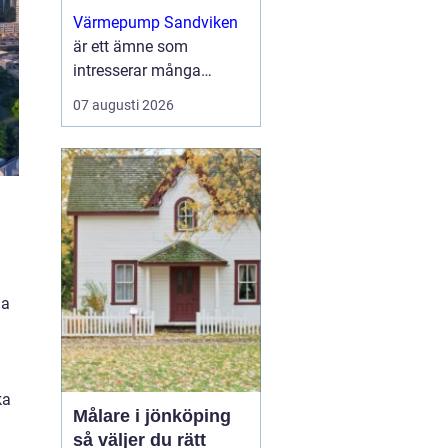
uppvärmning för
Värmepump Sandviken
villa och fastighet
är ett ämne som
intresserar många
villaägare och
07 augusti 2026
fastighetsägare som vill
sänka sina
uppvärmningskostnader
och få ett ...
da
ka
Målare i jönköping
så väljer du rätt