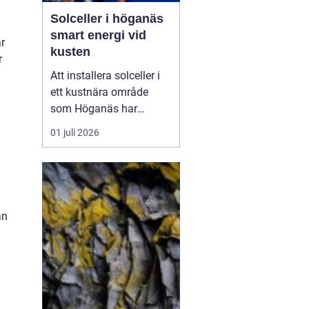
Solceller i höganäs
smart energi vid
r
kusten
r
Att installera solceller i
ett kustnära område
som Höganäs har
många fördelar. Du får
01 juli 2026
lägre elkostnader,
minskar din
klimatpåverkan och gör
din fastighet mer
attraktiv. Samtidigt finns
an
det lokala
förutsättningar att ta
hänsyn till: vind, salt luft,
t...