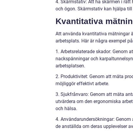
4. Skärmstativ: Att ha skärmen i rätt
och ögon. Skärmstativ kan hjälpa till
Kvantitativa mätni
Att använda kvantitativa mätningar är
arbetsplats. Här är några exempel p
1. Arbetsrelaterade skador: Genom a
nackspänningar och karpaltunnelsy
arbetsplatsen.
2. Produktivitet: Genom att mäta p
möjliggör effektivt arbete.
3. Sjukfrånvaro: Genom att mäta anta
utvärdera om den ergonomiska arbets
och hälsa.
4. Användarundersökningar: Genom a
de anställda om deras upplevelser a