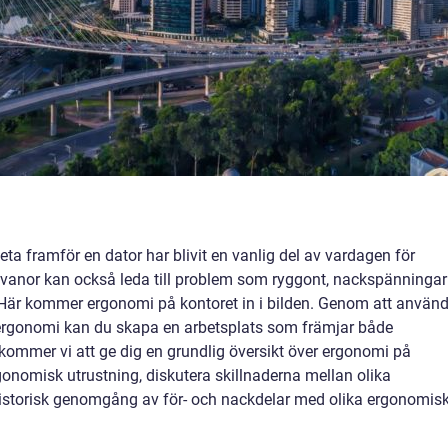
beta framför en dator har blivit en vanlig del av vardagen för
anor kan också leda till problem som ryggont, nackspänningar
Här kommer ergonomi på kontoret in i bilden. Genom att använ
för ergonomi kan du skapa en arbetsplats som främjar både
l kommer vi att ge dig en grundlig översikt över ergonomi på
rgonomisk utrustning, diskutera skillnaderna mellan olika
istorisk genomgång av för- och nackdelar med olika ergonomis