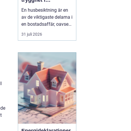
trygghet i
bostadsaffären
En husbesiktning är en
av de viktigaste delarna i
en bostadsaffär, oavsett
om du köper eller säljer.
31 juli 2026
För den som bor i eller
kring Umeå handlar det
inte bara om att följa
lagen och uppfylla
undersökningsplikten.
Det handlar lika mycket
om att förstå ...
l
nde
t
Energideklarationer