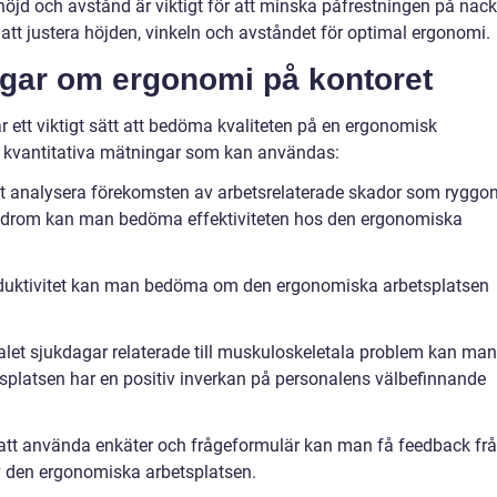
 höjd och avstånd är viktigt för att minska påfrestningen på nac
 att justera höjden, vinkeln och avståndet för optimal ergonomi.
ngar om ergonomi på kontoret
 ett viktigt sätt att bedöma kvaliteten på en ergonomisk
å kvantitativa mätningar som kan användas:
tt analysera förekomsten av arbetsrelaterade skador som ryggon
ndrom kan man bedöma effektiviteten hos den ergonomiska
roduktivitet kan man bedöma om den ergonomiska arbetsplatsen
let sjukdagar relaterade till muskuloskeletala problem kan man
platsen har en positiv inverkan på personalens välbefinnande
tt använda enkäter och frågeformulär kan man få feedback fr
v den ergonomiska arbetsplatsen.