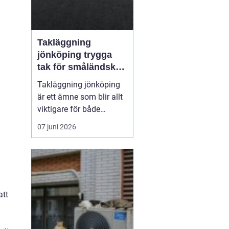
Takläggning
jönköping trygga
tak för småländskt
väder
Takläggning jönköping
är ett ämne som blir allt
viktigare för både
villaägare och
07 juni 2026
fastighetsägare i
regionen. Klimatet med
växlande regn, snö, is
och starka vindar ställer
höga krav på takets
att
konstruktion, materialval
och utförande. Ett
genomtänkt ta...