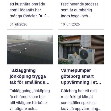
konstruktion
ett kustnära område
fascinerande process
som Höganäs har
som är oumbärlig
många fördelar. Du får
inom bygg- och
lägre elkostna...
anl&au...
01 juli 2026
10 juni 2026
Takläggning
Värmepumpar
jönköping trygga
göteborg smart
tak för småländskt
uppvärmning i ett
väder
kustklimat
Takläggning jönköping
Göteborg har ett milt
är ett ämne som blir
men fuktigt klimat
allt viktigare för både
som ställer speciella
villaägare och
krav på uppvärmning.