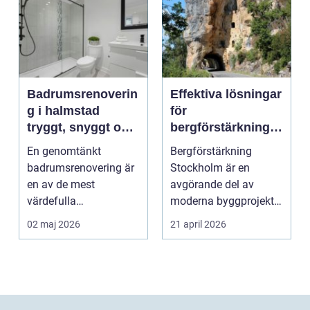
Badrumsrenoverin
Effektiva lösningar
g i halmstad
för
tryggt, snyggt och
bergförstärkning i
hållbart
Stockholm
En genomtänkt
Bergförstärkning
badrumsrenovering är
Stockholm är en
en av de mest
avgörande del av
värdefulla
moderna byggprojekt,
investeringarna i en
särs...
02 maj 2026
21 april 2026
bostad. För många h...