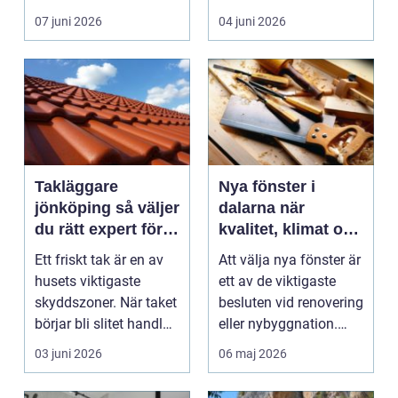
fastighetsägare i ...
Vind, regn och s...
07 juni 2026
04 juni 2026
Takläggare
Nya fönster i
jönköping så väljer
dalarna när
du rätt expert för
kvalitet, klimat och
ditt tak
känsla samspelar
Ett friskt tak är en av
Att välja nya fönster är
husets viktigaste
ett av de viktigaste
skyddszoner. När taket
besluten vid renovering
börjar bli slitet handlar
eller nybyggnation.
frågan sä...
Fönster på...
03 juni 2026
06 maj 2026