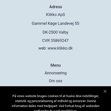
Adress
web:
www.klikko.dk
Menu
Annonsering
Om oss
Cookies
På vores website bruges cookies til at huske dine indstillinger,
Kontakta oss
statistik og personalisering af indhold og annoncer. Denne
Sitemap
information deles med tredjepart. Ved fortsat brug af websiden
godkender du cookiepolitikken.