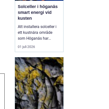
Solceller i höganäs
smart energi vid
kusten
Att installera solceller i
ett kustnära område
som Höganäs har
många fördelar. Du får
01 juli 2026
lägre elkostnader,
minskar din
klimatpåverkan och gör
din fastighet mer
attraktiv. Samtidigt finns
det lokala
förutsättningar att ta
hänsyn till: vind, salt luft,
t...