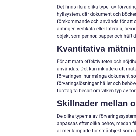
Det finns flera olika typer av förvar
hyllsystem, där dokument och böcker k
förekommande och används för att or
antingen vertikala eller laterala, be
objekt som pennor, papper och häftkl
Kvantitativa mätni
För att mäta effektiviteten och nöjd
användas. Det kan inkludera att mäta h
förvaringen, hur många dokument som k
förvaringslösningar håller och behö
företag ta beslut om vilken typ av fö
Skillnader mellan 
De olika typerna av förvaringssystem s
anpassas efter olika behov, medan f
är mer lämpade för småobjekt som an