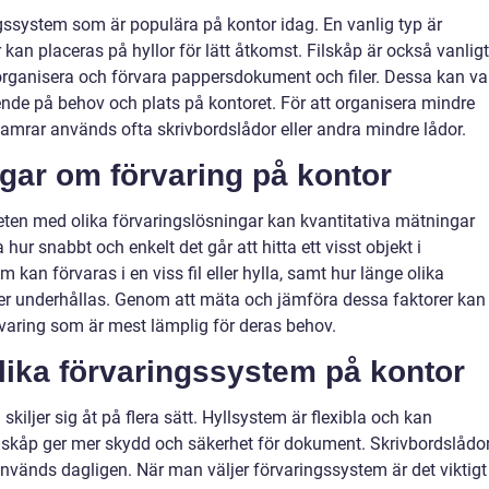
ingssystem som är populära på kontor idag. En vanlig typ är
an placeras på hyllor för lätt åtkomst. Filskåp är också vanligt
ganisera och förvara pappersdokument och filer. Dessa kan va
roende på behov och plats på kontoret. För att organisera mindre
amrar används ofta skrivbordslådor eller andra mindre lådor.
ngar om förvaring på kontor
heten med olika förvaringslösningar kan kvantitativa mätningar
ur snabbt och enkelt det går att hitta ett visst objekt i
an förvaras i en viss fil eller hylla, samt hur länge olika
ver underhållas. Genom att mäta och jämföra dessa faktorer kan
rvaring som är mest lämplig för deras behov.
olika förvaringssystem på kontor
kiljer sig åt på flera sätt. Hyllsystem är flexibla och kan
ilskåp ger mer skydd och säkerhet för dokument. Skrivbordslådo
vänds dagligen. När man väljer förvaringssystem är det viktigt