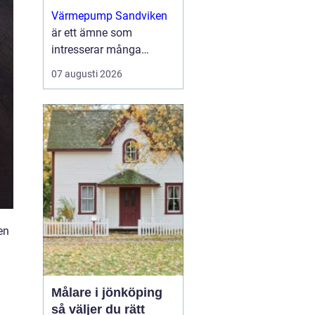
uppvärmning för
Värmepump Sandviken
villa och fastighet
är ett ämne som
intresserar många
villaägare och
07 augusti 2026
fastighetsägare som vill
sänka sina
uppvärmningskostnader
och få ett ...
en
Målare i jönköping
så väljer du rätt