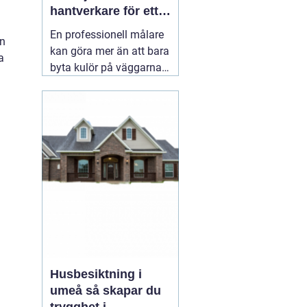
hantverkare för ett
hållbart resultat
En professionell målare
ån
kan göra mer än att bara
a
byta kulör på väggarna.
Rätt utfört måleri
skyddar huset mot väder,
slitage och fukt, lyfter
helhetsintrycket och kan
till och med höja värdet
på bostaden. När någon
letar efter
01 augusti
2026
Husbesiktning i
umeå så skapar du