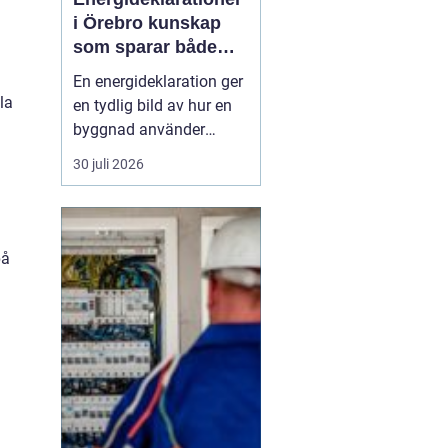
i Örebro kunskap
som sparar både
energi och pengar
En energideklaration ger
la
en tydlig bild av hur en
byggnad använder
energi. Den visar hur
30 juli 2026
mycket energi som går
åt till uppvärmning,
varmvatten och
fastighetsel, och vilka
på
åtgärder som kan göra
huset mer effektivt. I
Örebro, där klimatet
ställer krav ...