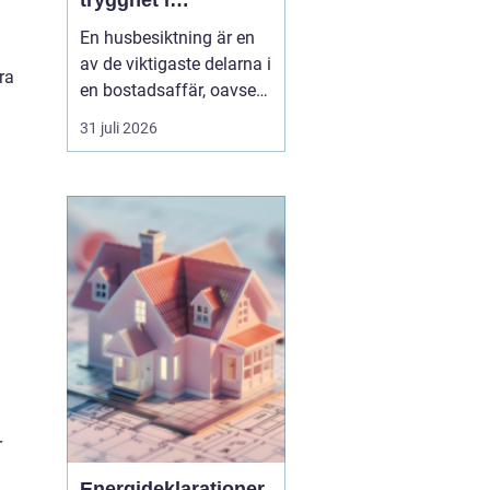
trygghet i
bostadsaffären
En husbesiktning är en
av de viktigaste delarna i
ra
en bostadsaffär, oavsett
om du köper eller säljer.
31 juli 2026
För den som bor i eller
kring Umeå handlar det
inte bara om att följa
lagen och uppfylla
undersökningsplikten.
Det handlar lika mycket
om att förstå ...
r
Energideklarationer