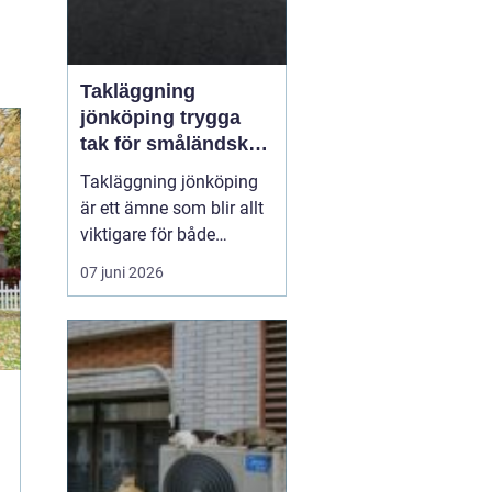
Takläggning
jönköping trygga
tak för småländskt
väder
Takläggning jönköping
är ett ämne som blir allt
viktigare för både
villaägare och
07 juni 2026
fastighetsägare i
regionen. Klimatet med
växlande regn, snö, is
och starka vindar ställer
höga krav på takets
konstruktion, materialval
och utförande. Ett
genomtänkt ta...