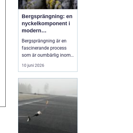
Bergsprängning: en
nyckelkomponent i
modern
konstruktion
Bergsprängning är en
fascinerande process
som är oumbärlig inom
bygg- och
10 juni 2026
anläggningsindustrin.
Med en smart
kombination av teknik
och kunskap om
bergstruktur, gör
bergsprängning det
möjligt att forma
landskap ...