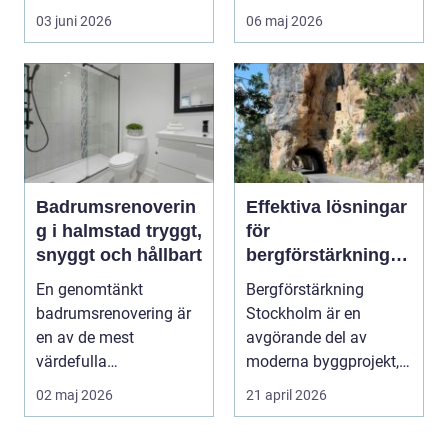
frågan sä...
Fönster på...
03 juni 2026
06 maj 2026
Badrumsrenoverin
Effektiva lösningar
g i halmstad tryggt,
för
snyggt och hållbart
bergförstärkning i
Stockholm
En genomtänkt
Bergförstärkning
badrumsrenovering är
Stockholm är en
en av de mest
avgörande del av
värdefulla
moderna byggprojekt,
investeringarna i en
särs...
02 maj 2026
21 april 2026
bostad. För många h...