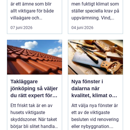
är ett ämne som blir
men fuktigt klimat som
allt viktigare för både
ställer speciella krav på
villaägare och
uppvärmning. Vind,
fastighetsägare i ...
regn och s...
07 juni 2026
04 juni 2026
Takläggare
Nya fönster i
jönköping så väljer
dalarna när
du rätt expert för
kvalitet, klimat och
ditt tak
känsla samspelar
Ett friskt tak är en av
Att välja nya fönster är
husets viktigaste
ett av de viktigaste
skyddszoner. När taket
besluten vid renovering
börjar bli slitet handlar
eller nybyggnation.