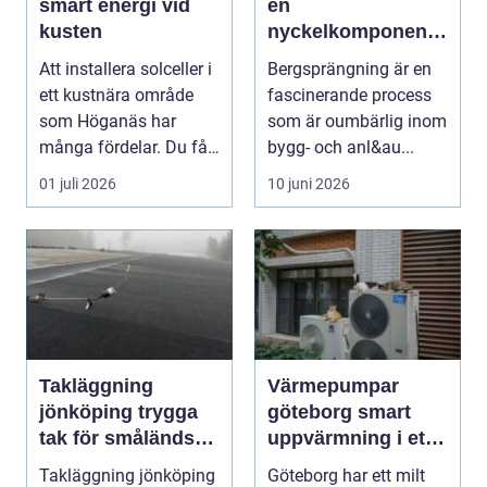
smart energi vid
en
kusten
nyckelkomponent i
modern
Att installera solceller i
Bergsprängning är en
konstruktion
ett kustnära område
fascinerande process
som Höganäs har
som är oumbärlig inom
många fördelar. Du får
bygg- och anl&au...
lägre elkostna...
01 juli 2026
10 juni 2026
Takläggning
Värmepumpar
jönköping trygga
göteborg smart
tak för småländskt
uppvärmning i ett
väder
kustklimat
Takläggning jönköping
Göteborg har ett milt