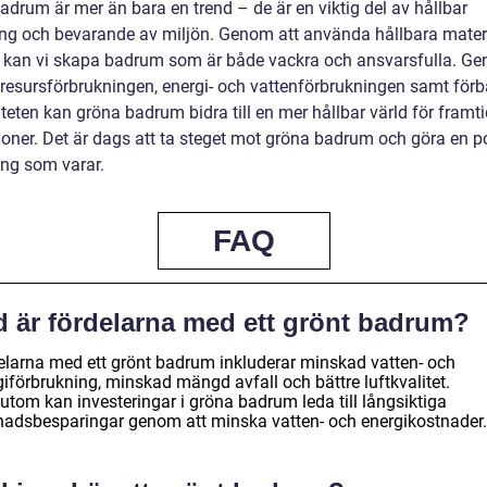
adrum är mer än bara en trend – de är en viktig del av hållbar
ing och bevarande av miljön. Genom att använda hållbara mater
r kan vi skapa badrum som är både vackra och ansvarsfulla. Ge
resursförbrukningen, energi- och vattenförbrukningen samt förb
iteten kan gröna badrum bidra till en mer hållbar värld för framt
ioner. Det är dags att ta steget mot gröna badrum och göra en po
ing som varar.
FAQ
d är fördelarna med ett grönt badrum?
elarna med ett grönt badrum inkluderar minskad vatten- och
giförbrukning, minskad mängd avfall och bättre luftkvalitet.
utom kan investeringar i gröna badrum leda till långsiktiga
nadsbesparingar genom att minska vatten- och energikostnader.