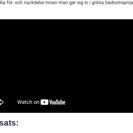
lla för- och nackdelar innan man ger sig in i gröna badrumsproje
sats: