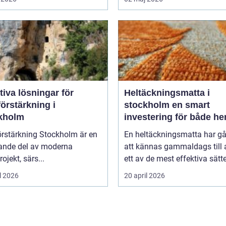
tiva lösningar för
Heltäckningsmatta i
örstärkning i
stockholm en smart
kholm
investering för både h
och kontor
örstärkning Stockholm är en
En heltäckningsmatta har gå
ande del av moderna
att kännas gammaldags till a
ojekt, särs...
ett av de mest effektiva sätte
l 2026
20 april 2026