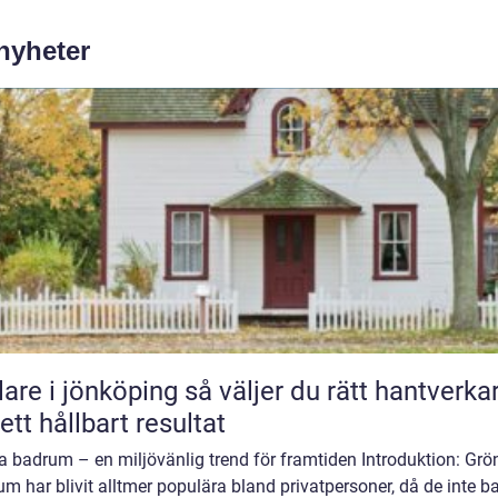
 nyheter
 jönköping så väljer du rätt hantverkare
 ett hållbart resultat
a badrum – en miljövänlig trend för framtiden Introduktion: Grö
m har blivit alltmer populära bland privatpersoner, då de inte b