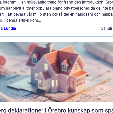
a badrum – en miljövänlig trend för framtiden Introduktion: Grö
m har blivit alltmer populära bland privatpersoner, då de inte b
r till att bevara vår miljö utan också ger en hälsosam och hållba
til. I denna artikel kom...
ia Lundin
31 jul
ideklarationer i Örebro kunskap som sparar