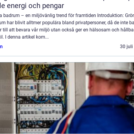
e energi och pengar
a badrum – en miljövänlig trend för framtiden Introduktion: Grö
m har blivit alltmer populära bland privatpersoner, då de inte b
r till att bevara vår miljö utan också ger en hälsosam och hållba
til. I denna artikel kom...
n
30 jul