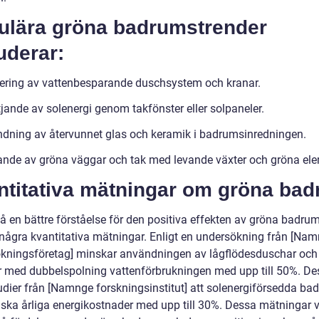
ulära gröna badrumstrender
uderar:
rering av vattenbesparande duschsystem och kranar.
jande av solenergi genom takfönster eller solpaneler.
dning av återvunnet glas och keramik i badrumsinredningen.
nde av gröna väggar och tak med levande växter och gröna ele
ntitativa mätningar om gröna ba
få en bättre förståelse för den positiva effekten av gröna badrum
å några kvantitativa mätningar. Enligt en undersökning från [Na
kningsföretag] minskar användningen av lågflödesduschar och
er med dubbelspolning vattenförbrukningen med upp till 50%. D
tudier från [Namnge forskningsinstitut] att solenergiförsedda ba
ska årliga energikostnader med upp till 30%. Dessa mätningar v