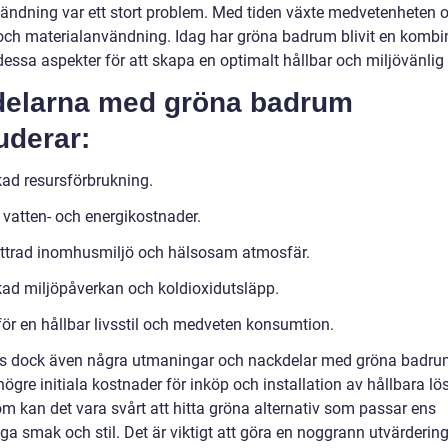
ändning var ett stort problem. Med tiden växte medvetenheten
 och materialanvändning. Idag har gröna badrum blivit en kombi
dessa aspekter för att skapa en optimalt hållbar och miljövänlig
delarna med gröna badrum
uderar:
ad resursförbrukning.
 vatten- och energikostnader.
ttrad inomhusmiljö och hälsosam atmosfär.
ad miljöpåverkan och koldioxidutsläpp.
för en hållbar livsstil och medveten konsumtion.
ns dock även några utmaningar och nackdelar med gröna badru
gre initiala kostnader för inköp och installation av hållbara lö
m kan det vara svårt att hitta gröna alternativ som passar ens
ga smak och stil. Det är viktigt att göra en noggrann utvärdering