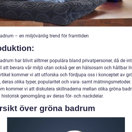
adrum – en miljövänlig trend för framtiden
oduktion:
adrum har blivit alltmer populära bland privatpersoner, då de in
ill att bevara vår miljö utan också ger en hälsosam och hållbar livs
rtikel kommer vi att utforska och fördjupa oss i konceptet av gr
 deras olika typer, popularitet och vara- samt mätningsmetoder.
m kommer vi att diskutera skillnaderna mellan olika gröna bad
 historisk genomgång av deras för- och nackdelar.
rsikt över gröna badrum