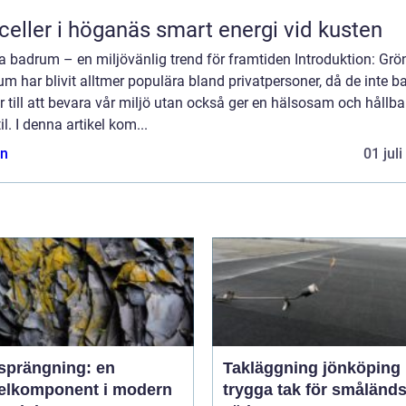
Solceller i höganäs smart energi vid kusten
a badrum – en miljövänlig trend för framtiden Introduktion: Grö
m har blivit alltmer populära bland privatpersoner, då de inte b
r till att bevara vår miljö utan också ger en hälsosam och hållba
til. I denna artikel kom...
n
01 jul
sprängning: en
Takläggning jönköping
elkomponent i modern
trygga tak för småländs