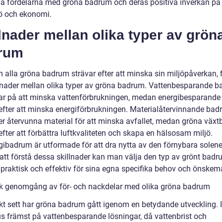
 på fördelarna med gröna badrum och deras positiva inverkan på
jö och ekonomi.
lnader mellan olika typer av grön
rum
 alla gröna badrum strävar efter att minska sin miljöpåverkan, 
llnader mellan olika typer av gröna badrum. Vattenbesparande 
ar på att minska vattenförbrukningen, medan energibesparand
 efter att minska energiförbrukningen. Materialåtervinnande ba
r återvunna material för att minska avfallet, medan gröna väx
efter att förbättra luftkvaliteten och skapa en hälsosam miljö.
gibadrum är utformade för att dra nytta av den förnybara solene
tt förstå dessa skillnader kan man välja den typ av grönt bad
 praktisk och effektiv för sina egna specifika behov och önskemå
sk genomgång av för- och nackdelar med olika gröna badrum
kt sett har gröna badrum gått igenom en betydande utveckling. In
us främst på vattenbesparande lösningar, då vattenbrist och