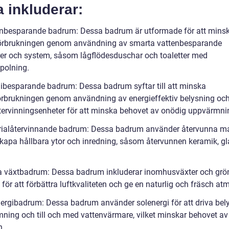
a inkluderar:
enbesparande badrum: Dessa badrum är utformade för att mins
örbrukningen genom användning av smarta vattenbesparande
er och system, såsom lågflödesduschar och toaletter med
polning.
gibesparande badrum: Dessa badrum syftar till att minska
örbrukningen genom användning av energieffektiv belysning oc
ervinningsenheter för att minska behovet av onödig uppvärmni
rialåtervinnande badrum: Dessa badrum använder återvunna ma
 skapa hållbara ytor och inredning, såsom återvunnen keramik, g
a växtbadrum: Dessa badrum inkluderar inomhusväxter och grö
för att förbättra luftkvaliteten och ge en naturlig och fräsch at
nergibadrum: Dessa badrum använder solenergi för att driva bel
ning och till och med vattenvärmare, vilket minskar behovet av 
n.