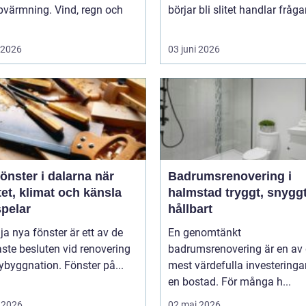
pvärmning. Vind, regn och
börjar bli slitet handlar fråga
i 2026
03 juni 2026
nster i dalarna när
Badrumsrenovering i
tet, klimat och känsla
halmstad tryggt, snyggt och
pelar
hållbart
lja nya fönster är ett av de
En genomtänkt
aste besluten vid renovering
badrumsrenovering är en av
nybyggnation. Fönster på...
mest värdefulla investeringa
en bostad. För många h...
 2026
02 maj 2026