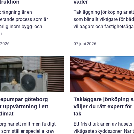
truktion
väder
prängning är en
Takläggning jönköping är et
nerande process som är
som blir allt viktigare för bå
rlig inom bygg- och
villaägare och fastighetsägare
...
i 2026
07 juni 2026
epumpar göteborg
Takläggare jönköping så
t uppvärmning i ett
väljer du rätt expert för 
klimat
tak
rg har ett milt men fuktigt
Ett friskt tak är en av husets
 som ställer speciella krav
viktigaste skyddszoner. När 