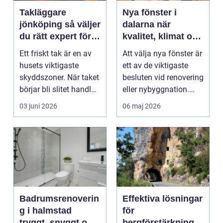
Takläggare
Nya fönster i
jönköping så väljer
dalarna när
du rätt expert för
kvalitet, klimat och
ditt tak
känsla samspelar
Ett friskt tak är en av
Att välja nya fönster är
husets viktigaste
ett av de viktigaste
skyddszoner. När taket
besluten vid renovering
börjar bli slitet handlar
eller nybyggnation.
frågan sä...
Fönster på...
03 juni 2026
06 maj 2026
Badrumsrenoverin
Effektiva lösningar
g i halmstad
för
tryggt, snyggt och
bergförstärkning i