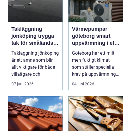
Takläggning
Värmepumpar
jönköping trygga
göteborg smart
tak för småländskt
uppvärmning i ett
väder
kustklimat
Takläggning jönköping
Göteborg har ett milt
är ett ämne som blir
men fuktigt klimat
allt viktigare för både
som ställer speciella
villaägare och
krav på uppvärmning.
fastighetsägare i ...
Vind, regn och s...
07 juni 2026
04 juni 2026