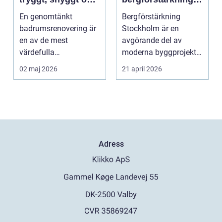
hållbart
Stockholm
En genomtänkt
Bergförstärkning
badrumsrenovering är
Stockholm är en
en av de mest
avgörande del av
värdefulla
moderna byggprojekt,
investeringarna i en
särs...
02 maj 2026
21 april 2026
bostad. För många h...
Adress