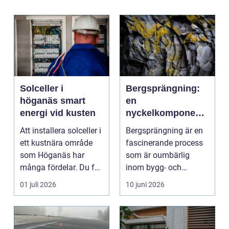
Solceller i
Bergsprängning:
höganäs smart
en
energi vid kusten
nyckelkomponent i
modern
Att installera solceller i
Bergsprängning är en
konstruktion
ett kustnära område
fascinerande process
som Höganäs har
som är oumbärlig
många fördelar. Du får
inom bygg- och
lägre elkostna...
anl&au...
01 juli 2026
10 juni 2026