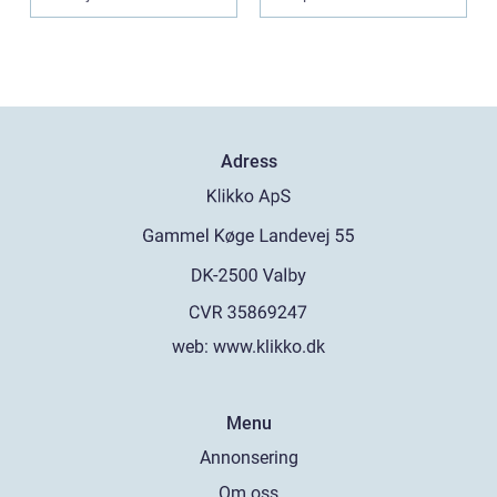
bostad. För många h...
Adress
web:
www.klikko.dk
Menu
Annonsering
Om oss