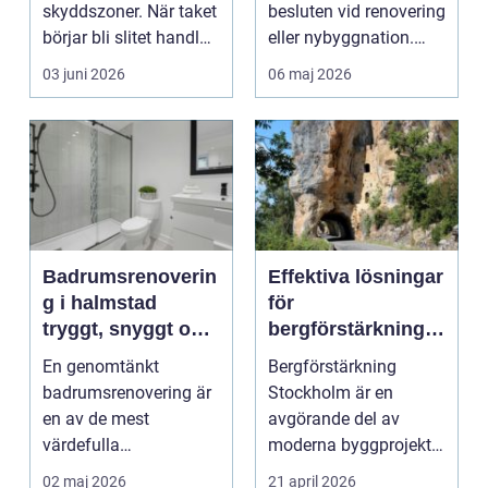
skyddszoner. När taket
besluten vid renovering
börjar bli slitet handlar
eller nybyggnation.
frågan sä...
Fönster på...
03 juni 2026
06 maj 2026
Badrumsrenoverin
Effektiva lösningar
g i halmstad
för
tryggt, snyggt och
bergförstärkning i
hållbart
Stockholm
En genomtänkt
Bergförstärkning
badrumsrenovering är
Stockholm är en
en av de mest
avgörande del av
värdefulla
moderna byggprojekt,
investeringarna i en
särs...
02 maj 2026
21 april 2026