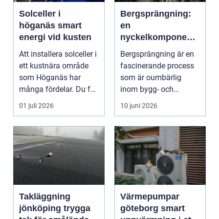
Solceller i
Bergsprängning:
höganäs smart
en
energi vid kusten
nyckelkomponent i
modern
Att installera solceller i
Bergsprängning är en
konstruktion
ett kustnära område
fascinerande process
som Höganäs har
som är oumbärlig
många fördelar. Du får
inom bygg- och
lägre elkostna...
anl&au...
01 juli 2026
10 juni 2026
Takläggning
Värmepumpar
jönköping trygga
göteborg smart