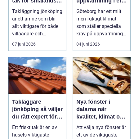
tak för småländskt
uppvärmning i ett
väder
kustklimat
Takläggning jönköping
Göteborg har ett milt
är ett ämne som blir
men fuktigt klimat
allt viktigare för både
som ställer speciella
villaägare och
krav på uppvärmning.
fastighetsägare i ...
Vind, regn och s...
07 juni 2026
04 juni 2026
Takläggare
Nya fönster i
jönköping så väljer
dalarna när
du rätt expert för
kvalitet, klimat och
ditt tak
känsla samspelar
Ett friskt tak är en av
Att välja nya fönster är
husets viktigaste
ett av de viktigaste