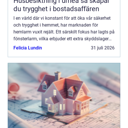
Husbesiktning i umeå så skapar
du trygghet i bostadsaffären
I en värld där vi konstant för att öka vår säkerhet
och trygghet i hemmet, har marknaden för
hemlarm vuxit rejält. Ett särskilt fokus har lagts på
fönsterlarm, vilka erbjuder ett extra skyddslager
genom att avskräcka och signalera inbrott via
Felicia Lundin
31 juli 2026
hemmets...