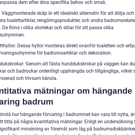
anpassa dem efter dina specifika behov och smak.
 Väggmonterade skåp är ett idealiskt alternativ för att dölja och
era toalettartiklar, rengöringsprodukter, och andra badrumsrelat
 De finns i olika storlekar och stilar för att passa olika
sutrymmen.
tthyllor: Dessa hyllor monteras direkt ovanför toaletten och erbj
örvaringsutrymme för badrumsartiklar och dekoration.
dukskrokar: Genom att fästa handdukskrokar på väggen kan du
ar och badrockar ordentligt upphängda och tillgängliga, vilket 
niserad och trivsam känsla.
ntitativa mätningar om hängande
varing badrum
förstå hur hängande förvaring i badrummet kan vara till nytta, är
att titta på några kvantitativa mätningar. Enligt en undersökning
signifikant minskning av föremål som låg på badrumsdiskbänken