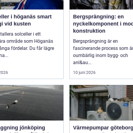
ler i höganäs smart
Bergsprängning: en
i vid kusten
nyckelkomponent i mo
konstruktion
tallera solceller i ett
ära område som Höganäs
Bergsprängning är en
nga fördelar. Du får lägre
fascinerande process som ä
na...
oumbärlig inom bygg- och
anl&au...
 2026
10 juni 2026
äggning jönköping
Värmepumpar götebor