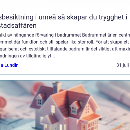
iktning i umeå så skapar du trygghet i
tadsaffären
sikt av hängande förvaring i badrummet Badrummet är en centra
mmet där funktion och stil spelar lika stor roll. För att skapa ett
ganiserat och estetiskt tilltalande badrum är det viktigt att max
dningen av tillgänglig yt...
ia Lundin
31 jul