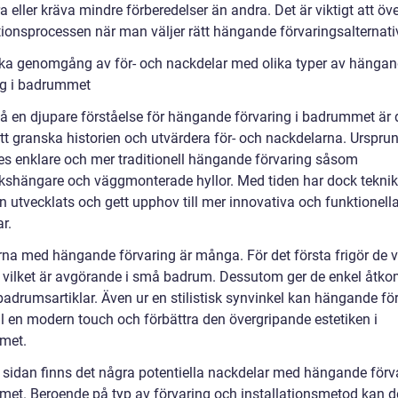
ra eller kräva mindre förberedelser än andra. Det är viktigt att ö
ationsprocessen när man väljer rätt hängande förvaringsalternati
ska genomgång av för- och nackdelar med olika typer av hänga
ng i badrummet
 få en djupare förståelse för hängande förvaring i badrummet är 
att granska historien och utvärdera för- och nackdelarna. Urspru
s enklare och mer traditionell hängande förvaring såsom
shängare och väggmonterade hyllor. Med tiden har dock tekni
n utvecklats och gett upphov till mer innovativa och funktionell
r.
rna med hängande förvaring är många. För det första frigör de v
, vilket är avgörande i små badrum. Dessutom ger de enkel åtkoms
badrumsartiklar. Även ur en stilistisk synvinkel kan hängande fö
ll en modern touch och förbättra den övergripande estetiken i
met.
 sidan finns det några potentiella nackdelar med hängande förva
et. Beroende på typ av förvaring och installationsmetod kan d