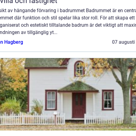
 villa och fastighet
sikt av hängande förvaring i badrummet Badrummet är en centra
mmet där funktion och stil spelar lika stor roll. För att skapa ett
ganiserat och estetiskt tilltalande badrum är det viktigt att max
dningen av tillgänglig yt...
n Hagberg
07 augusti