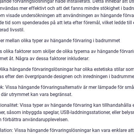
gande förvaringslösningar hade installerats. Detta innebar att 
nvändas mer effektivt och att det fanns mindre stökighet i bad
m visade undersökningen att användningen av hängande förva
 tid som spenderades på att leta efter föremål, vilket ledde till
erad livsstil.
der mellan olika typer av hängande förvaring i badrummet
s olika faktorer som skiljer de olika typerna av hängande förvari
et åt. Några av dessa faktorer inkluderar:
 Olika hängande förvaringslösningar har olika estetiska stilar so
s efter den övergripande designen och inredningen i badrumme
lek: Vissa hängande förvaringsalternativ är mer lämpade för små
där utrymmet kan vara begränsat.
ionalitet: Vissa typer av hängande förvaring kan tillhandahålla 
ner, såsom inbyggda speglar, USB-laddningsstationer, eller belys
 förbättra användarupplevelsen.
llation: Vissa hängande förvaringslösningar kan vara enklare att