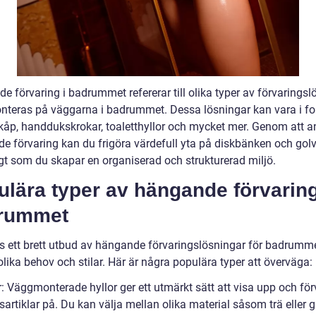
 förvaring i badrummet refererar till olika typer av förvaringsl
teras på väggarna i badrummet. Dessa lösningar kan vara i f
 skåp, handdukskrokar, toaletthyllor och mycket mer. Genom att 
e förvaring kan du frigöra värdefull yta på diskbänken och golv
gt som du skapar en organiserad och strukturerad miljö.
lära typer av hängande förvaring
rummet
ns ett brett utbud av hängande förvaringslösningar för badrum
lika behov och stilar. Här är några populära typer att överväga:
r: Väggmonterade hyllor ger ett utmärkt sätt att visa upp och fö
rtiklar på. Du kan välja mellan olika material såsom trä eller g