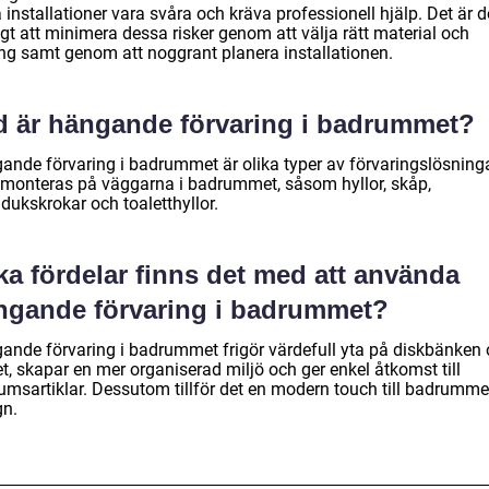
 installationer vara svåra och kräva professionell hjälp. Det är 
gt att minimera dessa risker genom att välja rätt material och
ing samt genom att noggrant planera installationen.
d är hängande förvaring i badrummet?
ande förvaring i badrummet är olika typer av förvaringslösning
monteras på väggarna i badrummet, såsom hyllor, skåp,
dukskrokar och toaletthyllor.
ka fördelar finns det med att använda
ngande förvaring i badrummet?
ande förvaring i badrummet frigör värdefull yta på diskbänken
t, skapar en mer organiserad miljö och ger enkel åtkomst till
umsartiklar. Dessutom tillför det en modern touch till badrumme
gn.