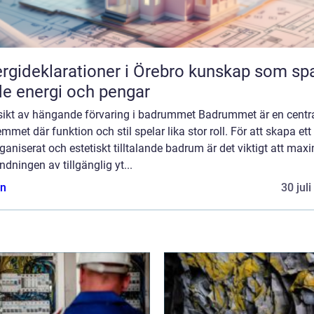
ideklarationer i Örebro kunskap som sparar
e energi och pengar
sikt av hängande förvaring i badrummet Badrummet är en centra
mmet där funktion och stil spelar lika stor roll. För att skapa ett
ganiserat och estetiskt tilltalande badrum är det viktigt att max
dningen av tillgänglig yt...
n
30 jul