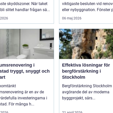
aste skyddszoner. När taket
viktigaste besluten vid renov
 bli slitet handlar frågan sä...
eller nybyggnation. Fönster p
i 2026
06 maj 2026
umsrenovering i
Effektiva lösningar för
t, snyggt och
bergförstärkning i
art
Stockholm
nomtänkt
Bergförstärkning Stockholm 
msrenovering är en av de
avgörande del av moderna
ärdefulla investeringarna i
byggprojekt, särs...
tad. För många h...
 2026
21 april 2026