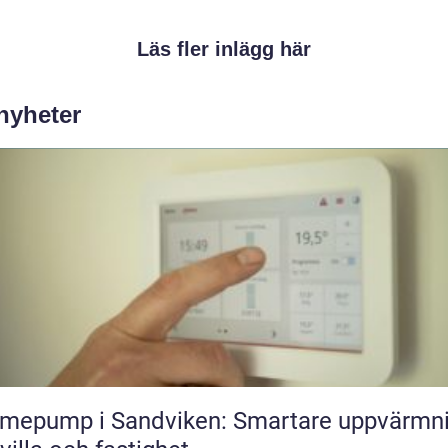
Läs fler inlägg här
 nyheter
mepump i Sandviken: Smartare uppvärmn