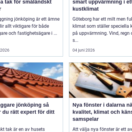
a tak för småländskt
smart uppvärmning i et
r
kustklimat
ggning jönköping är ett ämne
Göteborg har ett milt men fu
ir allt viktigare för både
klimat som ställer speciella 
gare och fastighetsägare i ...
på uppvärmning. Vind, regn 
s...
i 2026
04 juni 2026
ggare jönköping så
Nya fönster i dalarna när
r du rätt expert för ditt
kvalitet, klimat och kän
samspelar
iskt tak är en av husets
Att välja nya fönster är ett a