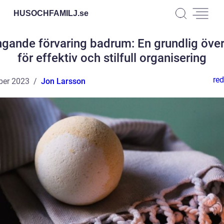
HUSOCHFAMILJ.
se
gande förvaring badrum: En grundlig över
för effektiv och stilfull organisering
red
ber 2023
Jon Larsson