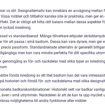
:
tion vs stil: Designalternativ kan innebära en avvägning mellan 
. Vissa möbler och tillbehör kanske inte är praktiska, men ger e
effekt. Det är viktigt att hitta rätt balans mellan dessa aspekter fö
n lyckad inredning.
ssad vs standardiserad: Många tillverkare erbjuder skräddarsyd
ar för att passa i små badrum. Dessa kan vara dyrare, men ger e
precis passform. Standardiserade alternativ är generellt billiga
illgängliga men kan vara mindre perfekta för ditt specifika utry
sk genomgång av för- och nackdelar med olika typer av inredning 
adrum
bättre förstå inredning av ett litet badrum kan det vara intressant
 på historien och förstå för- och nackdelarna med olika designalt
tionella badkarskombinationer: Historiskt sett var badkar vanliga
 även i små utrymmen. Nackdelen är att de kan ta upp mycket
änsa möjligheterna till andra funktioner eller möbler.