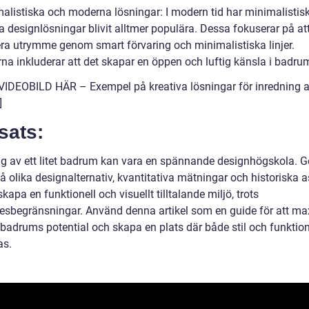
malistiska och moderna lösningar: I modern tid har minimalistis
 designlösningar blivit alltmer populära. Dessa fokuserar på at
a utrymme genom smart förvaring och minimalistiska linjer.
rna inkluderar att det skapar en öppen och luftig känsla i badr
VIDEOBILD HÄR – Exempel på kreativa lösningar för inredning 
]
sats:
ng av ett litet badrum kan vara en spännande designhögskola.
tå olika designalternativ, kvantitativa mätningar och historiska 
kapa en funktionell och visuellt tilltalande miljö, trots
sbegränsningar. Använd denna artikel som en guide för att m
la badrums potential och skapa en plats där både stil och funktion
as.