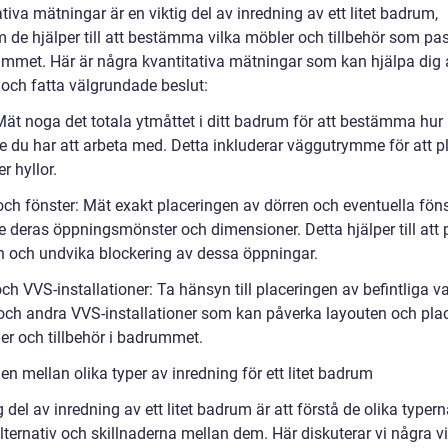
tiva mätningar är en viktig del av inredning av ett litet badrum,
m de hjälper till att bestämma vilka möbler och tillbehör som pa
rummet. Här är några kvantitativa mätningar som kan hjälpa dig 
 och fatta välgrundade beslut:
 Mät noga det totala ytmåttet i ditt badrum för att bestämma hu
 du har att arbeta med. Detta inkluderar väggutrymme för att p
er hyllor.
och fönster: Mät exakt placeringen av dörren och eventuella föns
e deras öppningsmönster och dimensioner. Detta hjälper till att 
n och undvika blockering av dessa öppningar.
och VVS-installationer: Ta hänsyn till placeringen av befintliga va
och andra VVS-installationer som kan påverka layouten och pla
er och tillbehör i badrummet.
en mellan olika typer av inredning för ett litet badrum
g del av inredning av ett litet badrum är att förstå de olika typer
ternativ och skillnaderna mellan dem. Här diskuterar vi några vi