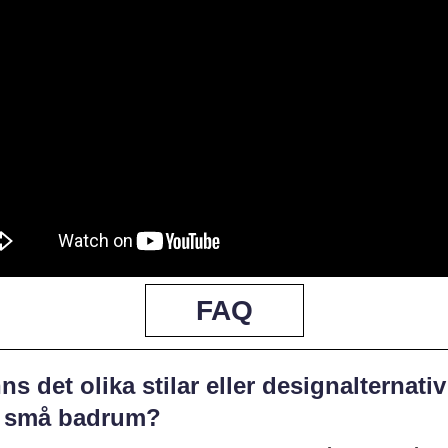
FAQ
ns det olika stilar eller designalternativ
r små badrum?