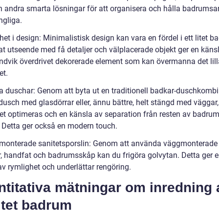
h andra smarta lösningar för att organisera och hålla badrumsar
ängliga.
het i design: Minimalistisk design kan vara en fördel i ett litet b
sat utseende med få detaljer och välplacerade objekt ger en käns
ndvik överdrivet dekorerade element som kan övermanna det lill
t.
na duschar: Genom att byta ut en traditionell badkar-duschkomb
dusch med glasdörrar eller, ännu bättre, helt stängd med väggar
t optimeras och en känsla av separation från resten av badru
 Detta ger också en modern touch.
monterade sanitetsporslin: Genom att använda väggmonterade
er, handfat och badrumsskåp kan du frigöra golvytan. Detta ger 
av rymlighet och underlättar rengöring.
titativa mätningar om inredning 
litet badrum