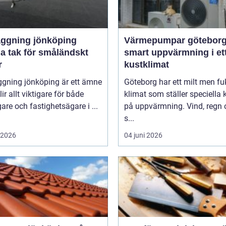
äggning jönköping
Värmepumpar götebor
a tak för småländskt
smart uppvärmning i et
r
kustklimat
ggning jönköping är ett ämne
Göteborg har ett milt men fu
ir allt viktigare för både
klimat som ställer speciella 
gare och fastighetsägare i ...
på uppvärmning. Vind, regn 
s...
i 2026
04 juni 2026