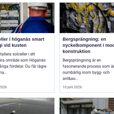
ler i höganäs smart
Bergsprängning: en
i vid kusten
nyckelkomponent i mo
konstruktion
tallera solceller i ett
ära område som Höganäs
Bergsprängning är en
nga fördelar. Du får lägre
fascinerande process som ä
na...
oumbärlig inom bygg- och
anl&au...
 2026
10 juni 2026