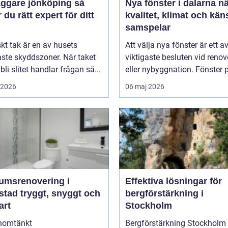
ggare jönköping så
Nya fönster i dalarna när
r du rätt expert för ditt
kvalitet, klimat och kän
samspelar
iskt tak är en av husets
Att välja nya fönster är ett a
aste skyddszoner. När taket
viktigaste besluten vid renov
 bli slitet handlar frågan sä...
eller nybyggnation. Fönster p
i 2026
06 maj 2026
umsrenovering i
Effektiva lösningar för
t, snyggt och
bergförstärkning i
art
Stockholm
nomtänkt
Bergförstärkning Stockholm 