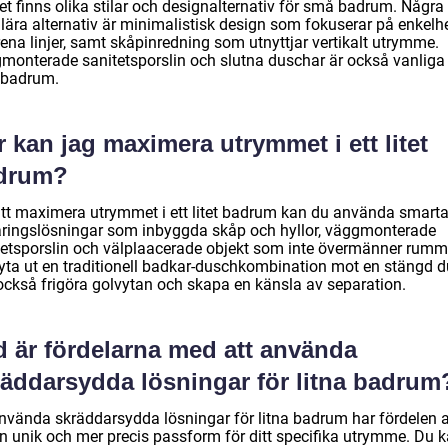
et finns olika stilar och designalternativ för små badrum. Några
lära alternativ är minimalistisk design som fokuserar på enkelh
ena linjer, samt skåpinredning som utnyttjar vertikalt utrymme.
monterade sanitetsporslin och slutna duschar är också vanliga 
badrum.
 kan jag maximera utrymmet i ett litet
drum?
att maximera utrymmet i ett litet badrum kan du använda smart
aringslösningar som inbyggda skåp och hyllor, väggmonterade
tetsporslin och välplaacerade objekt som inte övermänner rumm
byta ut en traditionell badkar-duschkombination mot en stängd 
också frigöra golvytan och skapa en känsla av separation.
d är fördelarna med att använda
räddarsydda lösningar för litna badrum
använda skräddarsydda lösningar för litna badrum har fördelen a
en unik och mer precis passform för ditt specifika utrymme. Du k