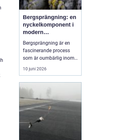
m
Bergsprängning: en
nyckelkomponent i
modern
konstruktion
Bergsprängning är en
fascinerande process
som är oumbärlig inom
ch
bygg- och
10 juni 2026
anläggningsindustrin.
k
Med en smart
kombination av teknik
och kunskap om
bergstruktur, gör
bergsprängning det
möjligt att forma
landskap ...