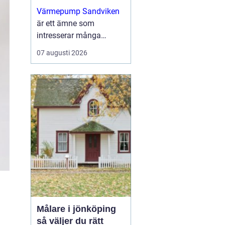
uppvärmning för
Värmepump Sandviken
villa och fastighet
är ett ämne som
intresserar många
villaägare och
07 augusti 2026
fastighetsägare som vill
sänka sina
uppvärmningskostnader
och få ett ...
Målare i jönköping
så väljer du rätt