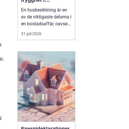
trygghet i
bostadsaffären
En husbesiktning är en
av de viktigaste delarna i
en bostadsaffär, oavsett
om du köper eller säljer.
31 juli 2026
För den som bor i eller
kring Umeå handlar det
t
inte bara om att följa
lagen och uppfylla
r,
undersökningsplikten.
Det handlar lika mycket
om att förstå ...
g
Energideklarationer