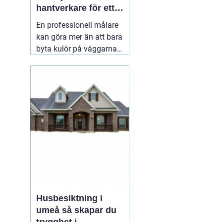
hantverkare för ett
hållbart resultat
En professionell målare
kan göra mer än att bara
byta kulör på väggarna.
Rätt utfört måleri
skyddar huset mot väder,
slitage och fukt, lyfter
helhetsintrycket och kan
till och med höja värdet
på bostaden. När någon
letar efter
01 augusti
2026
Husbesiktning i
umeå så skapar du