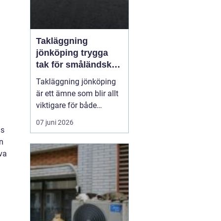
Takläggning
jönköping trygga
tak för småländskt
väder
Takläggning jönköping
är ett ämne som blir allt
viktigare för både
villaägare och
07 juni 2026
fastighetsägare i
ns
regionen. Klimatet med
en
växlande regn, snö, is
va
och starka vindar ställer
höga krav på takets
konstruktion, materialval
och utförande. Ett
genomtänkt ta...