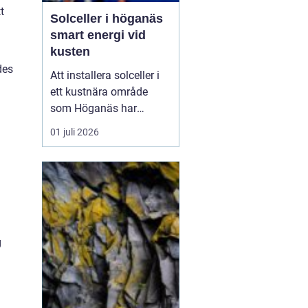
t
Solceller i höganäs
smart energi vid
kusten
des
Att installera solceller i
ett kustnära område
som Höganäs har
många fördelar. Du får
01 juli 2026
lägre elkostnader,
minskar din
klimatpåverkan och gör
din fastighet mer
attraktiv. Samtidigt finns
det lokala
förutsättningar att ta
g
hänsyn till: vind, salt luft,
t...