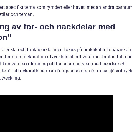
 ett specifikt tema som rymden eller havet, medan andra barnru
stilar och teman.
g av för- och nackdelar med
on”
fta enkla och funktionella, med fokus på praktikalitet snarare än
 barnrum dekoration utvecklats till att vara mer fantasifulla o
et kan vara en utmaning att hålla jämna steg med trender och
rdel är att dekorationen kan fungera som en form av självuttryc
utveckling.