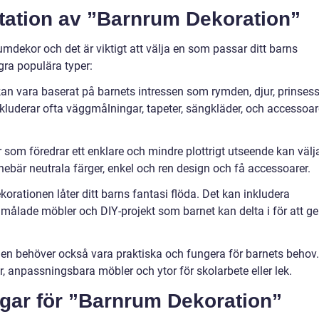
tation av ”Barnrum Dekoration”
mdekor och det är viktigt att välja en som passar ditt barns
gra populära typer:
kan vara baserat på barnets intressen som rymden, djur, prinses
nkluderar ofta väggmålningar, tapeter, sängkläder, och accessoar
r som föredrar ett enklare och mindre plottrigt utseende kan välj
nebär neutrala färger, enkel och ren design och få accessoarer.
korationen låter ditt barns fantasi flöda. Det kan inkludera
ålade möbler och DIY-projekt som barnet kan delta i för att ge
mmen behöver också vara praktiska och fungera för barnets behov.
r, anpassningsbara möbler och ytor för skolarbete eller lek.
ngar för ”Barnrum Dekoration”