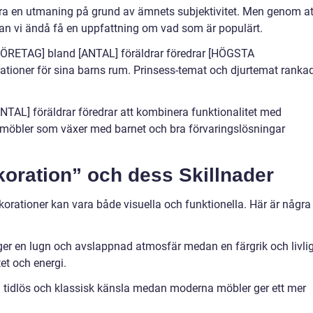
a en utmaning på grund av ämnets subjektivitet. Men genom at
kan vi ändå få en uppfattning om vad som är populärt.
[FÖRETAG] bland [ANTAL] föräldrar föredrar [HÖGSTA
oner för sina barns rum. Prinsess-temat och djurtemat ranka
NTAL] föräldrar föredrar att kombinera funktionalitet med
a möbler som växer med barnet och bra förvaringslösningar
oration” och dess Skillnader
orationer kan vara både visuella och funktionella. Här är några
 ger en lugn och avslappnad atmosfär medan en färgrik och livli
tet och energi.
en tidlös och klassisk känsla medan moderna möbler ger ett mer