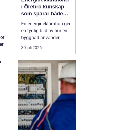
i Örebro kunskap
som sparar både
energi och pengar
En energideklaration ger
en tydlig bild av hur en
sor
byggnad använder
er
energi. Den visar hur
30 juli 2026
mycket energi som går
åt till uppvärmning,
a
varmvatten och
fastighetsel, och vilka
åtgärder som kan göra
huset mer effektivt. I
Örebro, där klimatet
ställer krav ...