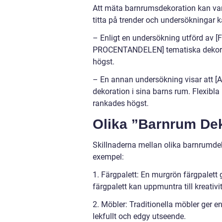
Att mäta barnrumsdekoration kan var
titta på trender och undersökningar 
– Enligt en undersökning utförd av 
PROCENTANDELEN] tematiska dekorati
högst.
– En annan undersökning visar att [A
dekoration i sina barns rum. Flexibl
rankades högst.
Olika ”Barnrum Dek
Skillnaderna mellan olika barnrumdek
exempel:
1. Färgpalett: En murgrön färgpalett
färgpalett kan uppmuntra till kreativi
2. Möbler: Traditionella möbler ger 
lekfullt och edgy utseende.