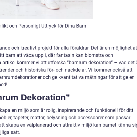
ikt och Personligt Uttryck för Dina Barn
nde och kreativt projekt för alla föräldrar. Det är en möjlighet at
itt barn att växa upp i, där fantasin kan blomstra och
 artikel kommer vi att utforska ”barnrum dekoration” – vad det ä
 trender och historiska för- och nackdelar. Vi kommer också att
barnrumdekorationer och ge kvantitativa mätningar för att ge en
med!
nrum Dekoration”
pa en miljö som är rolig, inspirerande och funktionell för ditt
, möbler, tapeter, mattor, belysning och accessoarer som passar
t skapa en välplanerad och attraktiv miljö kan barnet känna si
liga sätt.