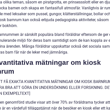
a olika teman, såsom en piratgrotta, en prinsessslott eller en dju
 locka barnen och skapa en fantasifull atmosfär. Vanligtvis är 
e med leksaker som pussel, gungor, klätterställningar, bollar och 
iosk barnrum kan också erbjuda pedagogiska aktiviteter, såsom
er bokhörn.
arnrummen är särskilt populära bland föräldrar eftersom de ger 
mulerande miljö för deras barn samtidigt som de kan koppla av e
sina ärenden. Många föräldrar uppskattar också det sociala sam
as barn får när de leker med jämnåriga.
vantitativa mätningar om kiosk
nrum
TT FÅ EXAKTA KVANTITATIVA MÄTNINGAR OM KIOSK BARNRU
RA BRA ATT GÖRA EN UNDERSÖKNING ELLER FORSKNING. DE
N EXEMPELTEXT]
en genomförd studie visar att över 70% av föräldrarna tycker att
är en värdefull tilläggstjänst när de besöker en kiosk eller ett ka