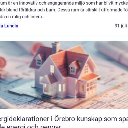
rum är en innovativ och engagerande miljö som har blivit mycke
är bland föräldrar och barn. Dessa rum är särskilt utformade för
da en rolig och intera...
ia Lundin
31 jul
ideklarationer i Örebro kunskap som sparar
e energi och pengar