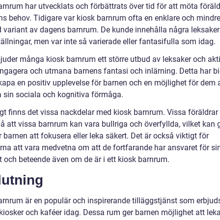
rnrum har utvecklats och förbättrats över tid för att möta föräl
ns behov. Tidigare var kiosk barnrum ofta en enklare och mindr
d variant av dagens barnrum. De kunde innehålla några leksaker
tällningar, men var inte så varierade eller fantasifulla som idag.
bjuder många kiosk barnrum ett större utbud av leksaker och akti
 engagera och utmana barnens fantasi och inlärning. Detta har bi
 skapa en positiv upplevelse för barnen och en möjlighet för dem 
a sin sociala och kognitiva förmåga.
gt finns det vissa nackdelar med kiosk barnrum. Vissa föräldrar
å att vissa barnrum kan vara bullriga och överfyllda, vilket kan 
r barnen att fokusera eller leka säkert. Det är också viktigt för
arna att vara medvetna om att de fortfarande har ansvaret för si
t och beteende även om de är i ett kiosk barnrum.
lutning
arnrum är en populär och inspirerande tilläggstjänst som erbjud
iosker och kaféer idag. Dessa rum ger barnen möjlighet att lek