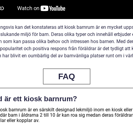
ingsvis kan det konstateras att kiosk barnrum är en mycket upp
lukande miljö för barn. Deras olika typer och innehåll erbjuder 
on som kan passa olika behov och intressen hos barnen. Med de
opularitet och positiva respons från föräldrar är det tydligt att 
har blivit en oumbärlig del av barnvänliga platser runt om i vär
FAQ
d är ett kiosk barnrum?
iosk barnrum är en särskilt designad lekmiljö inom en kiosk eller 
där barn i åldrarna 2 till 10 år kan roa sig medan deras föräldrar
ar eller kopplar av.