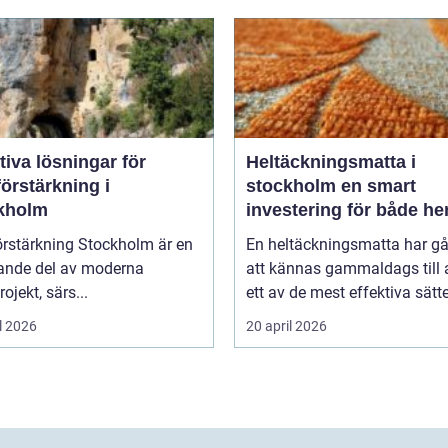
tiva lösningar för
Heltäckningsmatta i
örstärkning i
stockholm en smart
kholm
investering för både h
och kontor
örstärkning Stockholm är en
En heltäckningsmatta har gå
ande del av moderna
att kännas gammaldags till a
ojekt, särs...
ett av de mest effektiva sätte
l 2026
20 april 2026