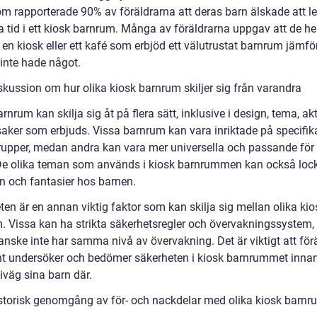
m rapporterade 90% av föräldrarna att deras barn älskade att l
ga tid i ett kiosk barnrum. Många av föräldrarna uppgav att de hel
 en kiosk eller ett kafé som erbjöd ett välutrustat barnrum jämf
inte hade något.
skussion om hur olika kiosk barnrum skiljer sig från varandra
rnrum kan skilja sig åt på flera sätt, inklusive i design, tema, akt
saker som erbjuds. Vissa barnrum kan vara inriktade på specifik
rupper, medan andra kan vara mer universella och passande för 
 De olika teman som används i kiosk barnrummen kan också lock
en och fantasier hos barnen.
en är en annan viktig faktor som kan skilja sig mellan olika kio
. Vissa kan ha strikta säkerhetsregler och övervakningssystem
anske inte har samma nivå av övervakning. Det är viktigt att för
t undersöker och bedömer säkerheten i kiosk barnrummet inna
iväg sina barn där.
istorisk genomgång av för- och nackdelar med olika kiosk barnr