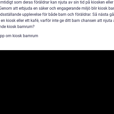
amtidigt som deras föräldrar kan njuta av sin tid på kiosken eller 
 Genom att erbjuda en säker och engagerande miljö blir kiosk b
redsställande upplevelse för både barn och föräldrar. Så nästa g
en kiosk eller ett kafé, varför inte ge ditt barn chansen att njuta 
de kiosk barnrum?
ipp om kiosk barnrum