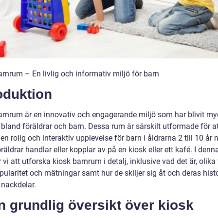
rnrum – En livlig och informativ miljö för barn
oduktion
arnrum är en innovativ och engagerande miljö som har blivit my
bland föräldrar och barn. Dessa rum är särskilt utformade för at
en rolig och interaktiv upplevelse för barn i åldrarna 2 till 10 år 
räldrar handlar eller kopplar av på en kiosk eller ett kafé. I denna
i att utforska kiosk barnrum i detalj, inklusive vad det är, olika 
ularitet och mätningar samt hur de skiljer sig åt och deras hist
 nackdelar.
n grundlig översikt över kiosk