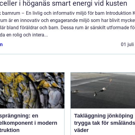
Solceller i höganäs smart energi vid kusten
 barnrum – En livlig och informativ miljö för barn Introduktion 
rum är en innovativ och engagerande miljö som har blivit mycke
är bland föräldrar och barn. Dessa rum är särskilt utformade för
da en rolig och intera...
n
01 jul
sprängning: en
Takläggning jönköping
elkomponent i modern
trygga tak för småländs
truktion
väder