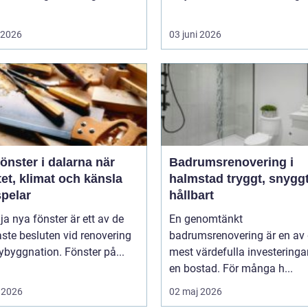
i 2026
03 juni 2026
nster i dalarna när
Badrumsrenovering i
tet, klimat och känsla
halmstad tryggt, snyggt och
pelar
hållbart
lja nya fönster är ett av de
En genomtänkt
aste besluten vid renovering
badrumsrenovering är en av
nybyggnation. Fönster på...
mest värdefulla investeringa
en bostad. För många h...
 2026
02 maj 2026