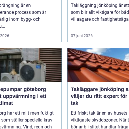
prängning är en
Takläggning jönköping är et
nerande process som är
som blir allt viktigare för bå
rlig inom bygg- och
villaägare och fastighetsägare
...
i 2026
07 juni 2026
epumpar göteborg
Takläggare jönköping så
t uppvärmning i ett
väljer du rätt expert för 
klimat
tak
rg har ett milt men fuktigt
Ett friskt tak är en av husets
 som ställer speciella krav
viktigaste skyddszoner. När 
pvärmning. Vind, regn och
börjar bli slitet handlar fråga