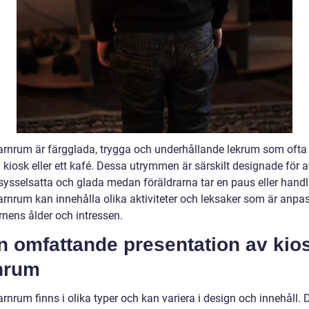
arnrum är färgglada, trygga och underhållande lekrum som ofta 
kiosk eller ett kafé. Dessa utrymmen är särskilt designade för at
sysselsatta och glada medan föräldrarna tar en paus eller handl
arnrum kan innehålla olika aktiviteter och leksaker som är anpa
rnens ålder och intressen.
n omfattande presentation av kio
nrum
rnrum finns i olika typer och kan variera i design och innehåll. 