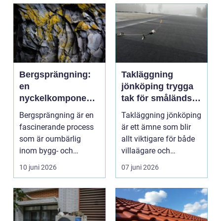
Bergsprängning:
Takläggning
en
jönköping trygga
nyckelkomponent i
tak för småländskt
modern
väder
Bergsprängning är en
Takläggning jönköping
konstruktion
fascinerande process
är ett ämne som blir
som är oumbärlig
allt viktigare för både
inom bygg- och
villaägare och
anl&au...
fastighetsägare i ...
10 juni 2026
07 juni 2026