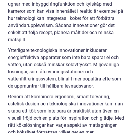
ugnar med inbyggd ångfunktion och kylskåp med
kameror som kan visa innehållet i realtid är exempel på
hur teknologi kan integreras i köket för att förbättra
användarupplevelsen. Sådana innovationer gör det
enkelt att följa recept, planera måltider och minska
matspill.
Ytterligare teknologiska innovationer inkluderar
energieffektiva apparater som inte bara sparar el och
vatten, utan också minskar kolavtrycket. Miljövänliga
lösningar, som återvinningsstationer och
vattenfiltreringssystem, blir allt mer populära eftersom
de uppmuntrar till hållbara levnadsvanor.
Genom att kombinera ergonomi, smart förvaring,
estetisk design och teknologiska innovationer kan man
skapa ett kök som inte bara är praktiskt utan även en
visuell fröjd och en plats för inspiration och glädje. Med
rätt kökslösningar kan varje aspekt av matlagningen
och kökslivet förbättras, vilket ger en mer