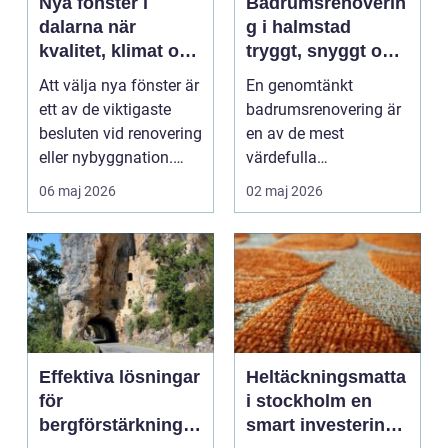
Nya fönster i
Badrumsrenoverin
dalarna när
g i halmstad
kvalitet, klimat och
tryggt, snyggt och
känsla samspelar
hållbart
Att välja nya fönster är
En genomtänkt
ett av de viktigaste
badrumsrenovering är
besluten vid renovering
en av de mest
eller nybyggnation.
värdefulla
Fönster på...
investeringarna i en
06 maj 2026
02 maj 2026
bostad. För många h...
Effektiva lösningar
Heltäckningsmatta
för
i stockholm en
bergförstärkning i
smart investering