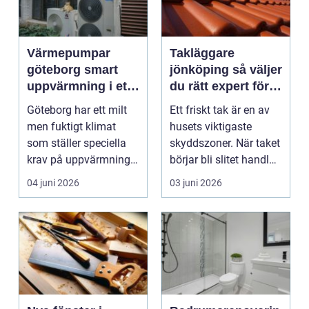
Värmepumpar
Takläggare
göteborg smart
jönköping så väljer
uppvärmning i ett
du rätt expert för
kustklimat
ditt tak
Göteborg har ett milt
Ett friskt tak är en av
men fuktigt klimat
husets viktigaste
som ställer speciella
skyddszoner. När taket
krav på uppvärmning.
börjar bli slitet handlar
Vind, regn och s...
frågan sä...
04 juni 2026
03 juni 2026