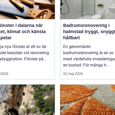
nster i dalarna när
Badrumsrenovering i
tet, klimat och känsla
halmstad tryggt, snyggt och
pelar
hållbart
lja nya fönster är ett av de
En genomtänkt
aste besluten vid renovering
badrumsrenovering är en av
nybyggnation. Fönster på...
mest värdefulla investeringa
en bostad. För många h...
 2026
02 maj 2026