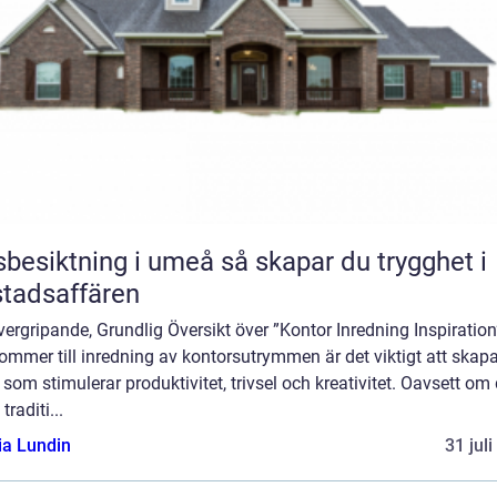
iktning i umeå så skapar du trygghet i
tadsaffären
ergripande, Grundlig Översikt över ”Kontor Inredning Inspiration
ommer till inredning av kontorsutrymmen är det viktigt att skap
 som stimulerar produktivitet, trivsel och kreativitet. Oavsett om 
 traditi...
ia Lundin
31 jul