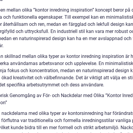
en mellan olika ”kontor inredning inspiration” koncept beror på 
ka och funktionella egenskaper. Till exempel kan en minimalistis
r återhållsam och ren, medan en färgglad och lekfull design kan
gifylld och uttrycksfull. En industriell stil kan vara mer robust o
 medan en naturinspirerad design kan ha en mer avslappnad och f
r.
 skillnad mellan olika typer av kontor inredning inspiration är 
erka användarnas arbetsvanor och upplevelse. En minimalistis
mja fokus och koncentration, medan en naturinspirerad design 
ll ökad kreativitet och välbefinnande. Det är viktigt att välja en st
det specifika arbetsutrymmet och dess användare.
orisk Genomgång av För- och Nackdelar med Olika ”Kontor Inre
ion”
h nackdelarna med olika typer av kontorsinredning har förändrat
et förflutna var traditionella och formella inredningsstilar vanliga
vilket kunde bidra till en mer formell och strikt arbetsmiljö. Nack