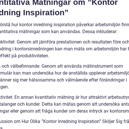
ntitativa Mätningar om ”Kontor
dning Inspiration”
förstå hur kontor inredning inspiration påverkar arbetsmiljön fin
vantitativa mätningar som kan användas. Dessa inkluderar:
ktivitet: Genom att jämföra prestationen och resultaten före och
ndring i kontorsinredningen kan man mäta om arbetsmiljön har 
effekt på produktiviteten.
a och välbefinnande: Genom att använda mätinstrument som
rmulär kan man undersöka hur de anställda upplever arbetsmilj
änner sig mer hälsosamma och välmående efter förändringar i
ngen.
ktivitet: En annan kvantitativ mätning är hur attraktivt arbetsut
 talanger och kunder. Detta kan mätas genom att undersöka anta
ingar eller genom att fråga kunder om deras intryck av kontorsmi
ssion om Hur Olika ”Kontor Inredning Inspiration” Skiljer Sig fr
ra