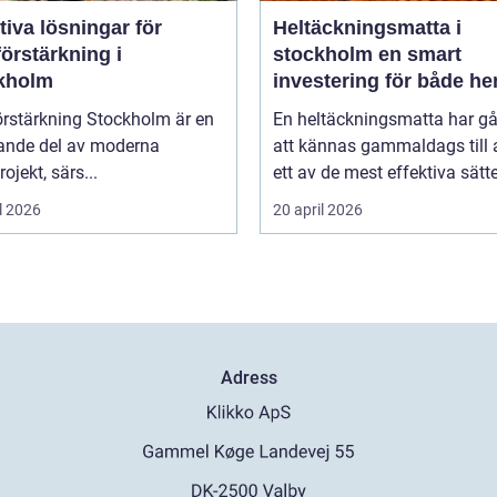
tiva lösningar för
Heltäckningsmatta i
örstärkning i
stockholm en smart
kholm
investering för både h
och kontor
örstärkning Stockholm är en
En heltäckningsmatta har gå
ande del av moderna
att kännas gammaldags till a
ojekt, särs...
ett av de mest effektiva sätte
l 2026
20 april 2026
Adress