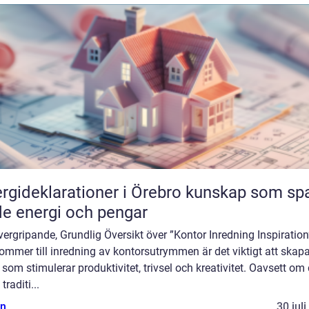
ideklarationer i Örebro kunskap som sparar
e energi och pengar
ergripande, Grundlig Översikt över ”Kontor Inredning Inspiration
ommer till inredning av kontorsutrymmen är det viktigt att skap
 som stimulerar produktivitet, trivsel och kreativitet. Oavsett om 
 traditi...
n
30 jul