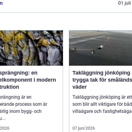
n
01 jul
sprängning: en
Takläggning jönköping
elkomponent i modern
trygga tak för småländs
truktion
väder
prängning är en
Takläggning jönköping är et
nerande process som är
som blir allt viktigare för bå
rlig inom bygg- och
villaägare och fastighetsägare
...
i 2026
07 juni 2026