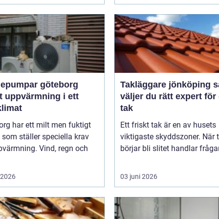
epumpar göteborg
Takläggare jönköping så
t uppvärmning i ett
väljer du rätt expert för 
klimat
tak
rg har ett milt men fuktigt
Ett friskt tak är en av husets
 som ställer speciella krav
viktigaste skyddszoner. När 
pvärmning. Vind, regn och
börjar bli slitet handlar fråga
i 2026
03 juni 2026