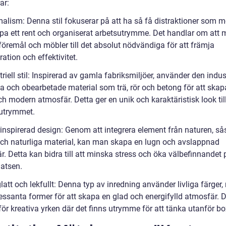
ar:
alism: Denna stil fokuserar på att ha så få distraktioner som mö
pa ett rent och organiserat arbetsutrymme. Det handlar om att 
föremål och möbler till det absolut nödvändiga för att främja
ation och effektivitet.
triell stil: Inspirerad av gamla fabriksmiljöer, använder den indus
åa och obearbetade material som trä, rör och betong för att skap
ch modern atmosfär. Detta ger en unik och karaktäristisk look til
utrymmet.
rinspirerad design: Genom att integrera element från naturen, s
och naturliga material, kan man skapa en lugn och avslappnad
. Detta kan bidra till att minska stress och öka välbefinnandet 
latsen.
latt och lekfullt: Denna typ av inredning använder livliga färger
essanta former för att skapa en glad och energifylld atmosfär. D
för kreativa yrken där det finns utrymme för att tänka utanför b