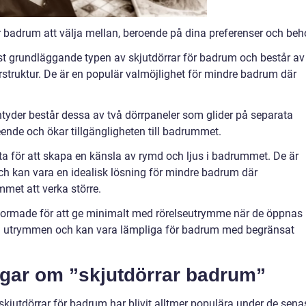
för badrum att välja mellan, beroende på dina preferenser och beh
st grundläggande typen av skjutdörrar för badrum och består av
rstruktur. De är en populär valmöjlighet för mindre badrum där
tyder består dessa av två dörrpaneler som glider på separata
seende och ökar tillgängligheten till badrummet.
ta för att skapa en känsla av rymd och ljus i badrummet. De är
och kan vara en idealisk lösning för mindre badrum där
ummet att verka större.
utformade för att ge minimalt med rörelseutrymme när de öppnas
ånga utrymmen och kan vara lämpliga för badrum med begränsat
ngar om ”skjutdörrar badrum”
skjutdörrar för badrum har blivit alltmer populära under de sena