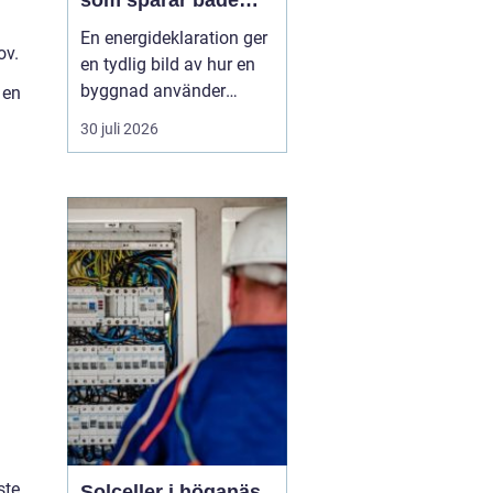
som sparar både
energi och pengar
En energideklaration ger
ov.
en tydlig bild av hur en
byggnad använder
 en
energi. Den visar hur
30 juli 2026
mycket energi som går
åt till uppvärmning,
varmvatten och
fastighetsel, och vilka
åtgärder som kan göra
huset mer effektivt. I
Örebro, där klimatet
ställer krav ...
ste
Solceller i höganäs