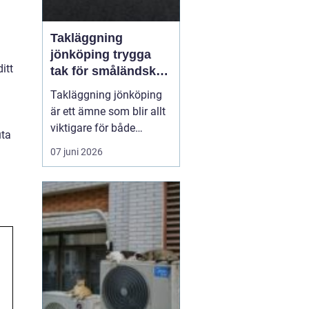
Takläggning
jönköping trygga
itt
tak för småländskt
väder
Takläggning jönköping
är ett ämne som blir allt
viktigare för både
uta
villaägare och
07 juni 2026
fastighetsägare i
regionen. Klimatet med
växlande regn, snö, is
och starka vindar ställer
höga krav på takets
konstruktion, materialval
och utförande. Ett
genomtänkt ta...