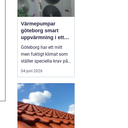
Värmepumpar
göteborg smart
uppvärmning i ett
kustklimat
Göteborg har ett milt
men fuktigt klimat som
ställer speciella krav på
uppvärmning. Vind, regn
04 juni 2026
och salta havsvindar
sliter på hus och teknik,
samtidigt som
energipriserna rör sig
upp och ned. Fler
villaägare,
bostadsrättsföreningar
och företag ser dä...