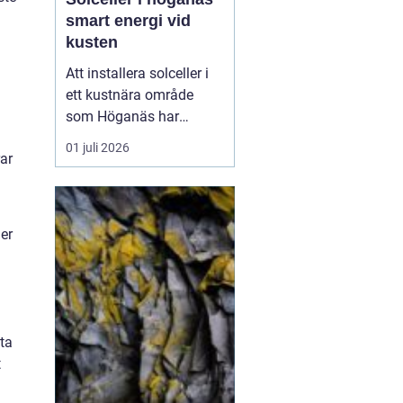
smart energi vid
kusten
Att installera solceller i
ett kustnära område
som Höganäs har
många fördelar. Du får
01 juli 2026
ar
lägre elkostnader,
minskar din
klimatpåverkan och gör
din fastighet mer
er
attraktiv. Samtidigt finns
det lokala
förutsättningar att ta
hänsyn till: vind, salt luft,
t...
fta
t