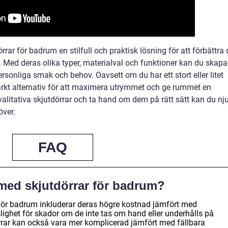
r för badrum en stilfull och praktisk lösning för att förbättra d
 Med deras olika typer, materialval och funktioner kan du skapa
onliga smak och behov. Oavsett om du har ett stort eller litet
ärkt alternativ för att maximera utrymmet och ge rummet en
litativa skjutdörrar och ta hand om dem på rätt sätt kan du nj
över.
FAQ
med skjutdörrar för badrum?
för badrum inkluderar deras högre kostnad jämfört med
slighet för skador om de inte tas om hand eller underhålls på
dörrar kan också vara mer komplicerad jämfört med fällbara