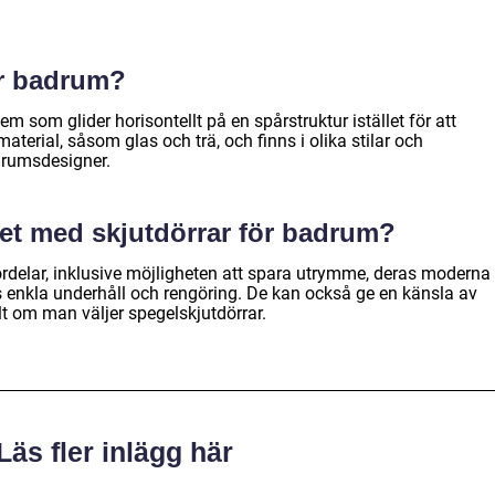
ör badrum?
m som glider horisontellt på en spårstruktur istället för att
 material, såsom glas och trä, och finns i olika stilar och
drumsdesigner.
 det med skjutdörrar för badrum?
ördelar, inklusive möjligheten att spara utrymme, deras moderna
 enkla underhåll och rengöring. De kan också ge en känsla av
lt om man väljer spegelskjutdörrar.
Läs fler inlägg här