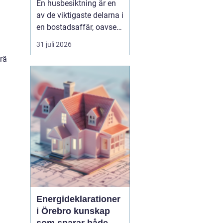
En husbesiktning är en
av de viktigaste delarna i
en bostadsaffär, oavsett
om du köper eller säljer.
31 juli 2026
För den som bor i eller
trä
kring Umeå handlar det
inte bara om att följa
lagen och uppfylla
undersökningsplikten.
Det handlar lika mycket
om att förstå ...
Energideklarationer
i Örebro kunskap