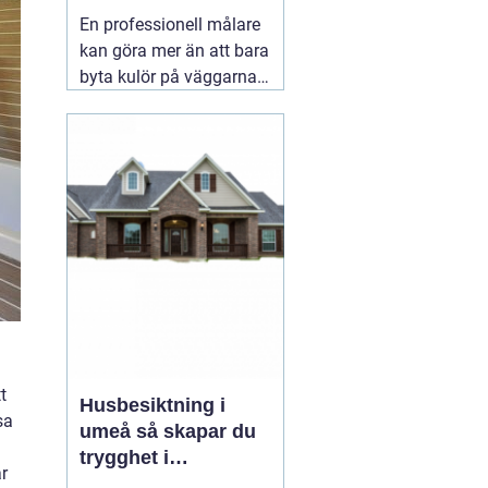
hållbart resultat
En professionell målare
kan göra mer än att bara
byta kulör på väggarna.
Rätt utfört måleri
skyddar huset mot väder,
slitage och fukt, lyfter
helhetsintrycket och kan
till och med höja värdet
på bostaden. När någon
letar efter
01 augusti
2026
t
Husbesiktning i
sa
umeå så skapar du
trygghet i
ar
bostadsaffären