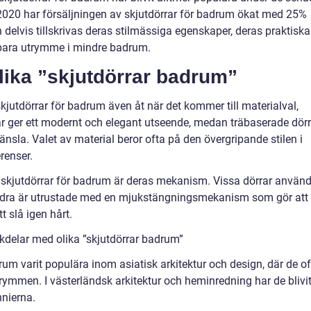
2020 har försäljningen av skjutdörrar för badrum ökat med 25%
delvis tillskrivas deras stilmässiga egenskaper, deras praktiska
spara utrymme i mindre badrum.
lika ”skjutdörrar badrum”
skjutdörrar för badrum även åt när det kommer till materialval,
ar ger ett modernt och elegant utseende, medan träbaserade dörr
änsla. Valet av material beror ofta på den övergripande stilen i
renser.
a skjutdörrar för badrum är deras mekanism. Vissa dörrar använd
andra är utrustade med en mjukstängningsmekanism som gör att
t slå igen hårt.
kdelar med olika ”skjutdörrar badrum”
drum varit populära inom asiatisk arkitektur och design, där de o
rymmen. I västerländsk arkitektur och heminredning har de blivi
nierna.