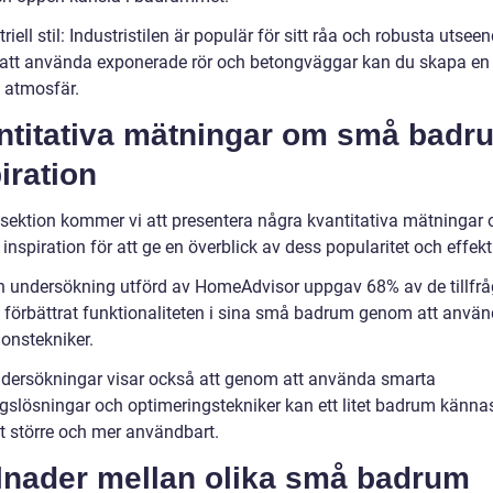
triell stil: Industristilen är populär för sitt råa och robusta utseen
tt använda exponerade rör och betongväggar kan du skapa e
f atmosfär.
ntitativa mätningar om små badr
iration
 sektion kommer vi att presentera några kvantitativa mätninga
nspiration för att ge en överblick av dess popularitet och effekti
en undersökning utförd av HomeAdvisor uppgav 68% av de tillfrå
 förbättrat funktionaliteten i sina små badrum genom att använ
ionstekniker.
ndersökningar visar också att genom att använda smarta
ngslösningar och optimeringstekniker kan ett litet badrum känna
gt större och mer användbart.
llnader mellan olika små badrum