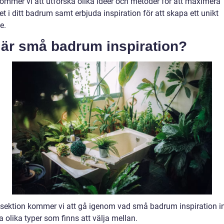
kommer vi att utforska olika idéer och metoder för att maximera
 i ditt badrum samt erbjuda inspiration för att skapa ett unikt
e.
 är små badrum inspiration?
 sektion kommer vi att gå igenom vad små badrum inspiration i
a olika typer som finns att välja mellan.