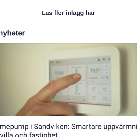
Läs fler inlägg här
 nyheter
mepump i Sandviken: Smartare uppvärmn
 villa och fastighet