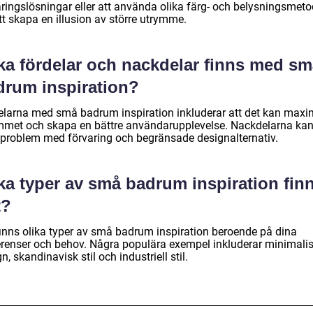
aringslösningar eller att använda olika färg- och belysningsmeto
tt skapa en illusion av större utrymme.
lka fördelar och nackdelar finns med s
drum inspiration?
elarna med små badrum inspiration inkluderar att det kan maxi
mmet och skapa en bättre användarupplevelse. Nackdelarna ka
 problem med förvaring och begränsade designalternativ.
ka typer av små badrum inspiration fin
t?
finns olika typer av små badrum inspiration beroende på dina
erenser och behov. Några populära exempel inkluderar minimalis
n, skandinavisk stil och industriell stil.