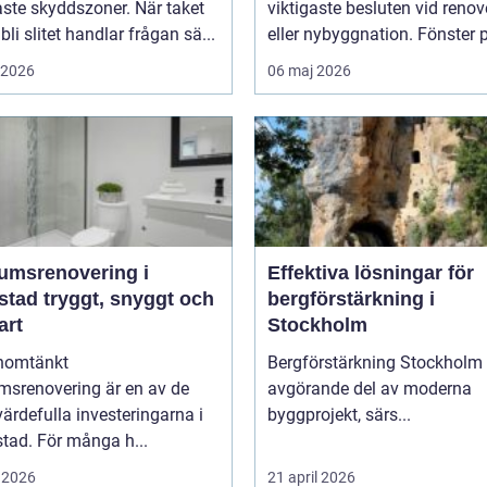
aste skyddszoner. När taket
viktigaste besluten vid renov
 bli slitet handlar frågan sä...
eller nybyggnation. Fönster p
i 2026
06 maj 2026
umsrenovering i
Effektiva lösningar för
t, snyggt och
bergförstärkning i
art
Stockholm
nomtänkt
Bergförstärkning Stockholm 
msrenovering är en av de
avgörande del av moderna
ärdefulla investeringarna i
byggprojekt, särs...
tad. För många h...
 2026
21 april 2026