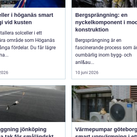
ler i höganäs smart
Bergsprängning: en
i vid kusten
nyckelkomponent i mo
konstruktion
tallera solceller i ett
ära område som Höganäs
Bergsprängning är en
nga fördelar. Du får lägre
fascinerande process som ä
na...
oumbärlig inom bygg- och
anl&au...
 2026
10 juni 2026
äggning jönköping
Värmepumpar götebor
a tak för småländskt
smart uppvärmning i et