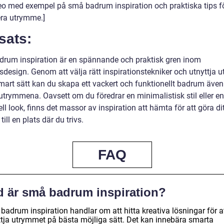
deo med exempel på små badrum inspiration och praktiska tips fö
ra utrymme.]
sats:
rum inspiration är en spännande och praktisk gren inom
design. Genom att välja rätt inspirationstekniker och utnyttja 
mart sätt kan du skapa ett vackert och funktionellt badrum även 
utrymmena. Oavsett om du föredrar en minimalistisk stil eller e
ell look, finns det massor av inspiration att hämta för att göra ditt
ill en plats där du trivs.
FAQ
d är små badrum inspiration?
badrum inspiration handlar om att hitta kreativa lösningar för a
ttja utrymmet på bästa möjliga sätt. Det kan innebära smarta