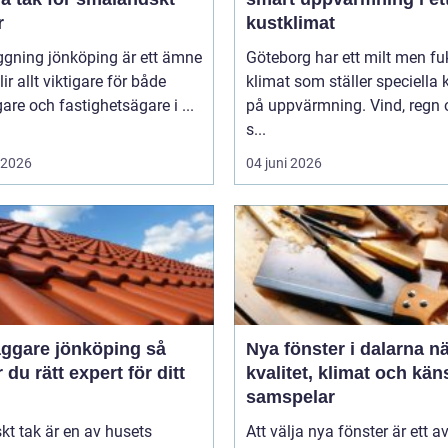
r
kustklimat
ggning jönköping är ett ämne
Göteborg har ett milt men fu
ir allt viktigare för både
klimat som ställer speciella 
gare och fastighetsägare i ...
på uppvärmning. Vind, regn 
s...
i 2026
04 juni 2026
ggare jönköping så
Nya fönster i dalarna när
r du rätt expert för ditt
kvalitet, klimat och kän
samspelar
iskt tak är en av husets
Att välja nya fönster är ett a