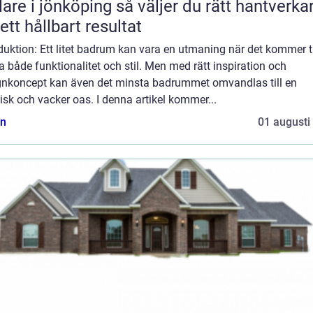
 jönköping så väljer du rätt hantverkare
 ett hållbart resultat
duktion: Ett litet badrum kan vara en utmaning när det kommer til
 både funktionalitet och stil. Men med rätt inspiration och
gnkoncept kan även det minsta badrummet omvandlas till en
isk och vacker oas. I denna artikel kommer...
n
01 augusti