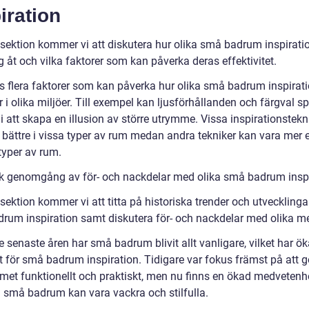
iration
 sektion kommer vi att diskutera hur olika små badrum inspirati
ig åt och vilka faktorer som kan påverka deras effektivitet.
ns flera faktorer som kan påverka hur olika små badrum inspirat
 i olika miljöer. Till exempel kan ljusförhållanden och färgval s
l i att skapa en illusion av större utrymme. Vissa inspirationstek
 bättre i vissa typer av rum medan andra tekniker kan vara mer e
typer av rum.
sk genomgång av för- och nackdelar med olika små badrum insp
sektion kommer vi att titta på historiska trender och utveckling
rum inspiration samt diskutera för- och nackdelar med olika me
 senaste åren har små badrum blivit allt vanligare, vilket har ök
t för små badrum inspiration. Tidigare var fokus främst på att g
et funktionellt och praktiskt, men nu finns en ökad medveten
n små badrum kan vara vackra och stilfulla.