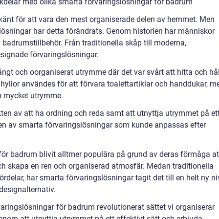
kdelar med olika smarta förvaringslösningar för badrum
känt för att vara den mest organiserade delen av hemmet. Men
lösningar har detta förändrats. Genom historien har människor
 badrumstillbehör. Från traditionella skåp till moderna,
signade förvaringslösningar.
rångt och oorganiserat utrymme där det var svårt att hitta och hå
 hyllor användes för att förvara toalettartiklar och handdukar, m
pp mycket utrymme.
ten av att ha ordning och reda samt att utnyttja utrymmet på et
ingen av smarta förvaringslösningar som kunde anpassas efter
för badrum blivit alltmer populära på grund av deras förmåga at
 skapa en ren och organiserad atmosfär. Medan traditionella
delar, har smarta förvaringslösningar tagit det till en helt ny n
designalternativ.
ingslösningar för badrum revolutionerat sättet vi organiserar
nom att utnyttja utrymmet på ett effektivt sätt och erbjuda