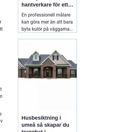
hantverkare för ett
hållbart resultat
En professionell målare
r
kan göra mer än att bara
tt
byta kulör på väggarna.
Rätt utfört måleri
skyddar huset mot väder,
slitage och fukt, lyfter
helhetsintrycket och kan
till och med höja värdet
på bostaden. När någon
letar efter
01 augusti
2026
t
om
e
Husbesiktning i
av
umeå så skapar du