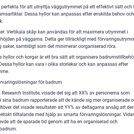
 perfekta för att utnyttja väggutrymmet på ett effektivt sätt och 
umsartiklar. Dessa hyllor kan anpassas efter enskilda behov och
k.
ter: Vertikala skåp kan användas för att maximera utrymmet i
jden på väggarna. Detta ger tillräckligt med förvaringsutrym
g saker, samtidigt som det minimerar oorganiserad röra.
 hyllor och korgar är ett bra sätt att organisera badrumstillbehö
essa hyllor kan vara i olika storlekar och kan anpassas efter
ymme.
rvaringslösningar för badrum
 Research Institute, visade det sig att XX% av personerna som
i sina badrum rapporterade att de kände sig mer organiserade 
 Utöver det visade resultaten att YY% av deltagarna ansåg att de
tiskt tilltalande med hjälp av smarta förvaringslösningar. Vida
vde att de sparade tid genom att ha en organiserad och
a badrum.