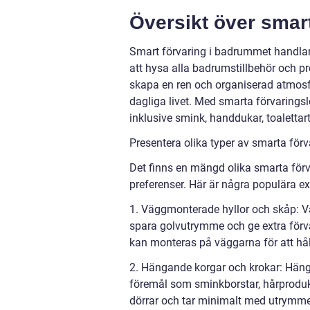
Översikt över smar
Smart förvaring i badrummet handlar 
att hysa alla badrumstillbehör och pr
skapa en ren och organiserad atmosfä
dagliga livet. Med smarta förvaringsl
inklusive smink, handdukar, toalettar
Presentera olika typer av smarta för
Det finns en mängd olika smarta för
preferenser. Här är några populära e
1. Väggmonterade hyllor och skåp: V
spara golvutrymme och ge extra förva
kan monteras på väggarna för att hål
2. Hängande korgar och krokar: Hänga
föremål som sminkborstar, hårproduk
dörrar och tar minimalt med utrymme