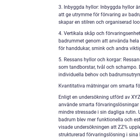
3. Inbyggda hyllor: Inbyggda hyllor är
att ge utrymme för förvaring av badr
skapar en stilren och organiserad loo
4. Vertikala skåp och förvaringsenhe
badrummet genom att använda hela hö
för handdukar, smink och andra vikti
5. Ressans hyllor och korgar: Ressans
som tandborstar, tvål och schampo. D
individuella behov och badrumsutr
Kvantitativa mätningar om smarta fö
Enligt en undersökning utförd av XYZ
använde smarta förvaringslösningar 
mindre stressade i sin dagliga rutin.
badrum blev mer funktionella och este
visade undersökningen att ZZ% upple
strukturerad förvaringslösning i sin