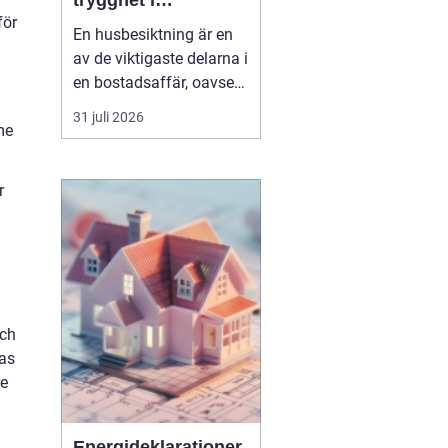
trygghet i
för
bostadsaffären
En husbesiktning är en
av de viktigaste delarna i
en bostadsaffär, oavsett
om du köper eller säljer.
31 juli 2026
me
För den som bor i eller
kring Umeå handlar det
inte bara om att följa
r
lagen och uppfylla
undersökningsplikten.
Det handlar lika mycket
om att förstå ...
och
ras
re
Energideklarationer