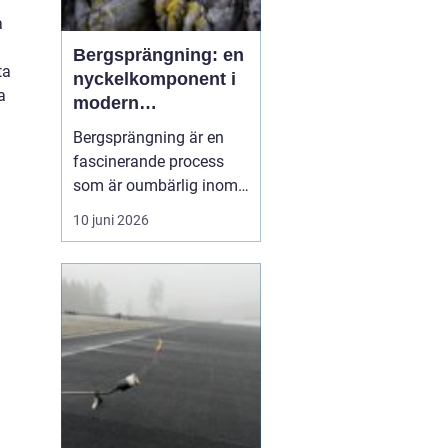
a
Bergsprängning: en
ta
nyckelkomponent i
a
modern
konstruktion
Bergsprängning är en
fascinerande process
som är oumbärlig inom
bygg- och
10 juni 2026
anläggningsindustrin.
Med en smart
kombination av teknik
och kunskap om
bergstruktur, gör
bergsprängning det
möjligt att forma
landskap ...