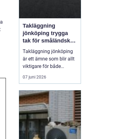
pa
Takläggning
t
jönköping trygga
tak för småländskt
väder
Takläggning jönköping
är ett ämne som blir allt
viktigare för både
villaägare och
07 juni 2026
fastighetsägare i
regionen. Klimatet med
växlande regn, snö, is
och starka vindar ställer
höga krav på takets
konstruktion, materialval
och utförande. Ett
genomtänkt ta...