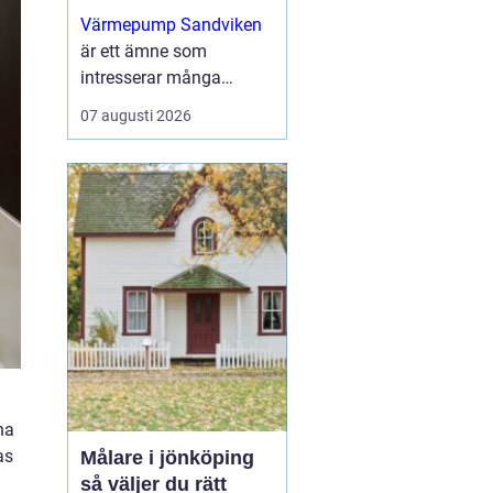
uppvärmning för
Värmepump Sandviken
villa och fastighet
är ett ämne som
intresserar många
villaägare och
07 augusti 2026
fastighetsägare som vill
sänka sina
uppvärmningskostnader
och få ett ...
na
as
Målare i jönköping
så väljer du rätt