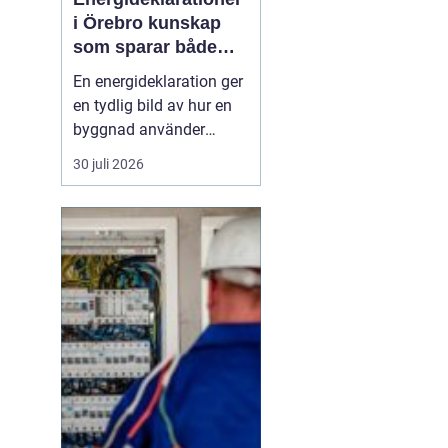
i Örebro kunskap
som sparar både
energi och pengar
En energideklaration ger
en tydlig bild av hur en
byggnad använder
energi. Den visar hur
30 juli 2026
mycket energi som går
åt till uppvärmning,
varmvatten och
fastighetsel, och vilka
åtgärder som kan göra
huset mer effektivt. I
Örebro, där klimatet
ställer krav ...