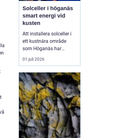
Solceller i höganäs
smart energi vid
kusten
Att installera solceller i
ett kustnära område
lla
som Höganäs har
en
många fördelar. Du får
01 juli 2026
lägre elkostnader,
minskar din
t
klimatpåverkan och gör
din fastighet mer
attraktiv. Samtidigt finns
t
det lokala
förutsättningar att ta
ivå
hänsyn till: vind, salt luft,
t...