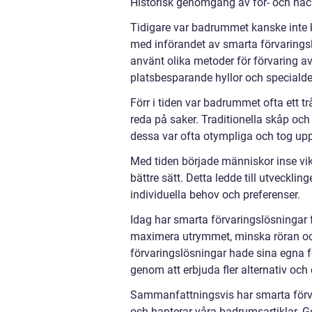
Historisk genomgång av för- och nac
Tidigare var badrummet kanske inte 
med införandet av smarta förvarings
använt olika metoder för förvaring av
platsbesparande hyllor och specialde
Förr i tiden var badrummet ofta ett t
reda på saker. Traditionella skåp och
dessa var ofta otympliga och tog u
Med tiden började människor inse vik
bättre sätt. Detta ledde till utveckl
individuella behov och preferenser.
Idag har smarta förvaringslösningar 
maximera utrymmet, minska röran och
förvaringslösningar hade sina egna för
genom att erbjuda fler alternativ och 
Sammanfattningsvis har smarta förvar
och hanterar våra badrumsartiklar. Ge