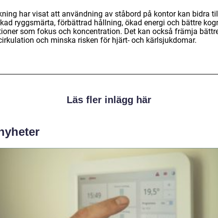
ning har visat att användning av ståbord på kontor kan bidra til
kad ryggsmärta, förbättrad hållning, ökad energi och bättre kogn
tioner som fokus och koncentration. Det kan också främja bättr
irkulation och minska risken för hjärt- och kärlsjukdomar.
Läs fler inlägg här
 nyheter