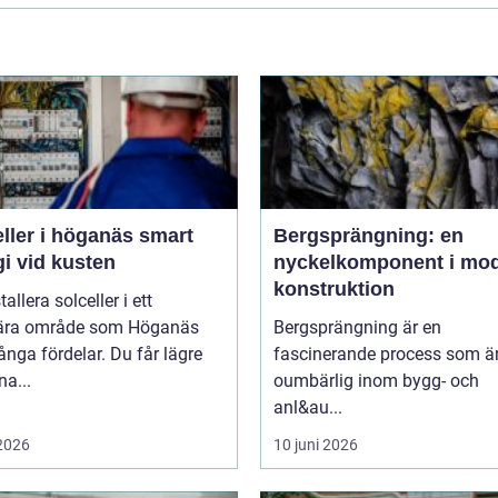
ler i höganäs smart
Bergsprängning: en
i vid kusten
nyckelkomponent i mo
konstruktion
tallera solceller i ett
ära område som Höganäs
Bergsprängning är en
nga fördelar. Du får lägre
fascinerande process som ä
na...
oumbärlig inom bygg- och
anl&au...
 2026
10 juni 2026