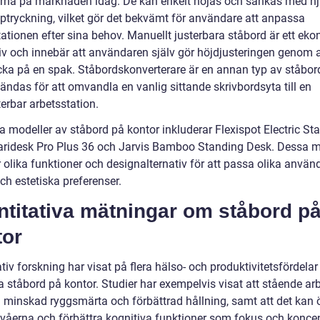
rna på marknaden idag. De kan enkelt höjas och sänkas med hj
ptryckning, vilket gör det bekvämt för användare att anpassa
tationen efter sina behov. Manuellt justerbara ståbord är ett ek
tiv och innebär att användaren själv gör höjdjusteringen genom 
rycka på en spak. Ståbordskonverterare är en annan typ av ståbo
ändas för att omvandla en vanlig sittande skrivbordsyta till en
erbar arbetsstation.
a modeller av ståbord på kontor inkluderar Flexispot Electric St
aridesk Pro Plus 36 och Jarvis Bamboo Standing Desk. Dessa m
 olika funktioner och designalternativ för att passa olika använ
ch estetiska preferenser.
ntitativa mätningar om ståbord p
tor
tiv forskning har visat på flera hälso- och produktivitetsfördela
 ståbord på kontor. Studier har exempelvis visat att stående ar
ll minskad ryggsmärta och förbättrad hållning, samt att det kan 
ivåerna och förbättra kognitiva funktioner som fokus och koncen