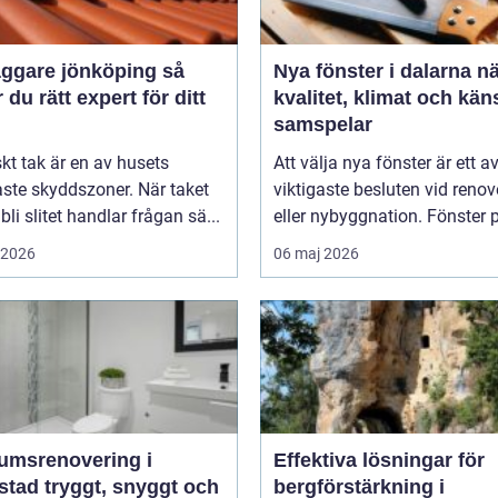
ggare jönköping så
Nya fönster i dalarna när
r du rätt expert för ditt
kvalitet, klimat och kän
samspelar
iskt tak är en av husets
Att välja nya fönster är ett a
aste skyddszoner. När taket
viktigaste besluten vid renov
 bli slitet handlar frågan sä...
eller nybyggnation. Fönster p
i 2026
06 maj 2026
umsrenovering i
Effektiva lösningar för
t, snyggt och
bergförstärkning i