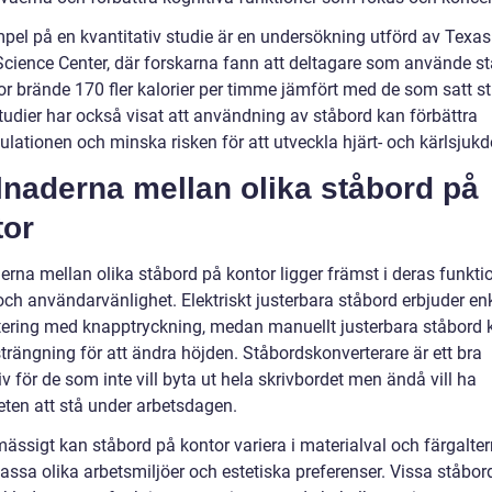
mpel på en kvantitativ studie är en undersökning utförd av Tex
Science Center, där forskarna fann att deltagare som använde s
r brände 170 fler kalorier per timme jämfört med de som satt sti
tudier har också visat att användning av ståbord kan förbättra
ulationen och minska risken för att utveckla hjärt- och kärlsjuk
lnaderna mellan olika ståbord på
tor
erna mellan olika ståbord på kontor ligger främst i deras funktio
och användarvänlighet. Elektriskt justerbara ståbord erbjuder en
tering med knapptryckning, medan manuellt justerbara ståbord 
trängning för att ändra höjden. Ståbordskonverterare är ett bra
iv för de som inte vill byta ut hela skrivbordet men ändå vill ha
eten att stå under arbetsdagen.
ässigt kan ståbord på kontor variera i materialval och färgalter
passa olika arbetsmiljöer och estetiska preferenser. Vissa ståbor