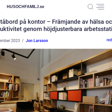
HUSOCHFAMILJ.
se
tåbord på kontor – Främjande av hälsa o
uktivitet genom höjdjusterbara arbetsstat
red
ember 2023
Jon Larsson