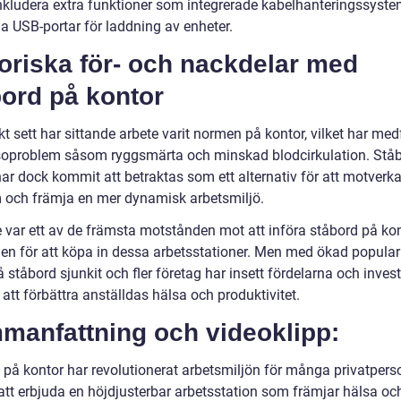
nkludera extra funktioner som integrerade kabelhanteringssystem
a USB-portar för laddning av enheter.
oriska för- och nackdelar med
bord på kontor
kt sett har sittande arbete varit normen på kontor, vilket har med
soproblem såsom ryggsmärta och minskad blodcirkulation. Stå
har dock kommit att betraktas som ett alternativ för att motverk
 och främja en mer dynamisk arbetsmiljö.
e var ett av de främsta motstånden mot att införa ståbord på ko
en för att köpa in dessa arbetsstationer. Men med ökad populari
å ståbord sjunkit och fler företag har insett fördelarna och invest
att förbättra anställdas hälsa och produktivitet.
manfattning och videoklipp:
 på kontor har revolutionerat arbetsmiljön för många privatpers
tt erbjuda en höjdjusterbar arbetsstation som främjar hälsa oc