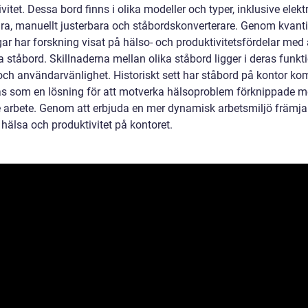
vitet. Dessa bord finns i olika modeller och typer, inklusive elektr
ara, manuellt justerbara och ståbordskonverterare. Genom kvanti
ar har forskning visat på hälso- och produktivitetsfördelar med 
ståbord. Skillnaderna mellan olika ståbord ligger i deras funkti
och användarvänlighet. Historiskt sett har ståbord på kontor ko
as som en lösning för att motverka hälsoproblem förknippade 
e arbete. Genom att erbjuda en mer dynamisk arbetsmiljö främja
hälsa och produktivitet på kontoret.