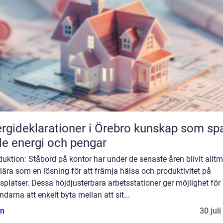
ideklarationer i Örebro kunskap som sparar
e energi och pengar
duktion: Ståbord på kontor har under de senaste åren blivit alltm
ära som en lösning för att främja hälsa och produktivitet på
splatser. Dessa höjdjusterbara arbetsstationer ger möjlighet för
darna att enkelt byta mellan att sit...
n
30 jul