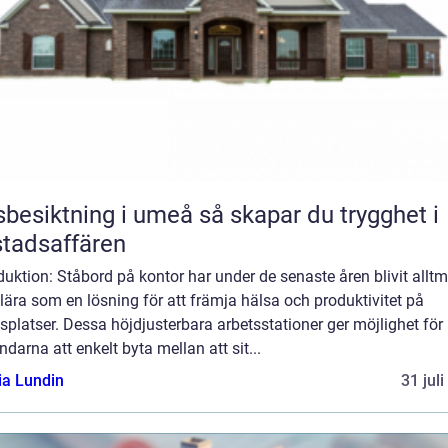
iktning i umeå så skapar du trygghet i
tadsaffären
duktion: Ståbord på kontor har under de senaste åren blivit alltm
ära som en lösning för att främja hälsa och produktivitet på
splatser. Dessa höjdjusterbara arbetsstationer ger möjlighet för
darna att enkelt byta mellan att sit...
ia Lundin
31 jul