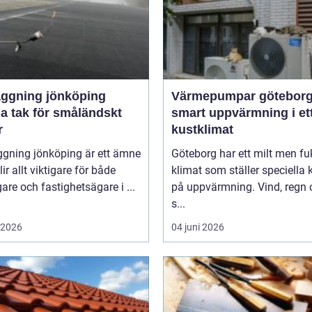
äggning jönköping
Värmepumpar götebor
a tak för småländskt
smart uppvärmning i et
r
kustklimat
ggning jönköping är ett ämne
Göteborg har ett milt men fu
ir allt viktigare för både
klimat som ställer speciella 
gare och fastighetsägare i ...
på uppvärmning. Vind, regn 
s...
i 2026
04 juni 2026