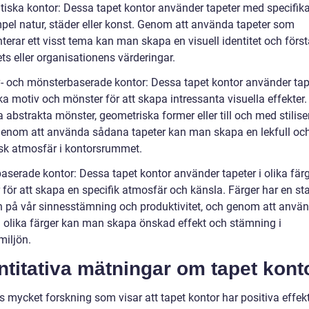
tiska kontor: Dessa tapet kontor använder tapeter med specifik
mpel natur, städer eller konst. Genom att använda tapeter som
terar ett visst tema kan man skapa en visuell identitet och förs
ts eller organisationens värderingar.
v- och mönsterbaserade kontor: Dessa tapet kontor använder tap
a motiv och mönster för att skapa intressanta visuella effekter.
 abstrakta mönster, geometriska former eller till och med stilis
 Genom att använda sådana tapeter kan man skapa en lekfull oc
k atmosfär i kontorsrummet.
baserade kontor: Dessa tapet kontor använder tapeter i olika fär
 för att skapa en specifik atmosfär och känsla. Färger har en st
n på vår sinnesstämning och produktivitet, och genom att anvä
 i olika färger kan man skapa önskad effekt och stämning i
miljön.
titativa mätningar om tapet kont
s mycket forskning som visar att tapet kontor har positiva effek