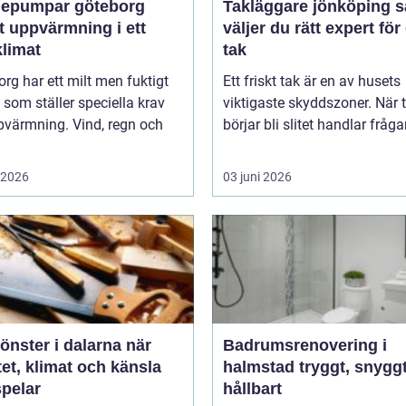
epumpar göteborg
Takläggare jönköping så
t uppvärmning i ett
väljer du rätt expert för 
klimat
tak
rg har ett milt men fuktigt
Ett friskt tak är en av husets
 som ställer speciella krav
viktigaste skyddszoner. När 
pvärmning. Vind, regn och
börjar bli slitet handlar fråga
i 2026
03 juni 2026
nster i dalarna när
Badrumsrenovering i
tet, klimat och känsla
halmstad tryggt, snyggt och
pelar
hållbart