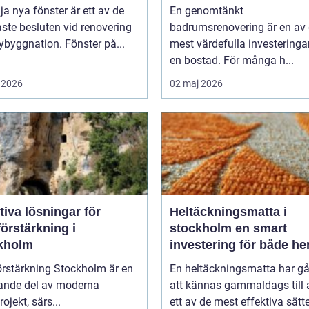
lja nya fönster är ett av de
En genomtänkt
aste besluten vid renovering
badrumsrenovering är en av
nybyggnation. Fönster på...
mest värdefulla investeringa
en bostad. För många h...
 2026
02 maj 2026
tiva lösningar för
Heltäckningsmatta i
örstärkning i
stockholm en smart
kholm
investering för både h
och kontor
örstärkning Stockholm är en
En heltäckningsmatta har gå
ande del av moderna
att kännas gammaldags till a
ojekt, särs...
ett av de mest effektiva sätte