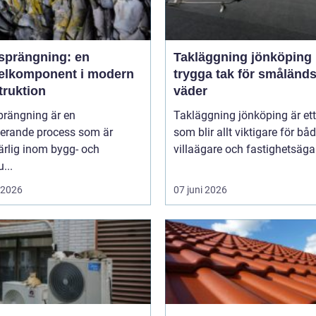
sprängning: en
Takläggning jönköping
elkomponent i modern
trygga tak för småländs
truktion
väder
prängning är en
Takläggning jönköping är et
nerande process som är
som blir allt viktigare för bå
rlig inom bygg- och
villaägare och fastighetsägare
...
i 2026
07 juni 2026