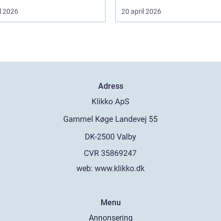
l 2026
20 april 2026
Adress
web:
www.klikko.dk
Menu
Annonsering