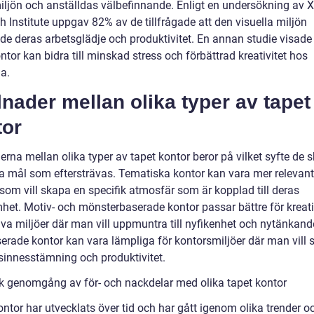
iljön och anställdas välbefinnande. Enligt en undersökning av 
 Institute uppgav 82% av de tillfrågade att den visuella miljön
de deras arbetsglädje och produktivitet. En annan studie visade 
ntor kan bidra till minskad stress och förbättrad kreativitet hos
a.
lnader mellan olika typer av tapet
tor
erna mellan olika typer av tapet kontor beror på vilket syfte de 
ka mål som eftersträvas. Tematiska kontor kan vara mer relevant
som vill skapa en specifik atmosfär som är kopplad till deras
het. Motiv- och mönsterbaserade kontor passar bättre för kreat
iva miljöer där man vill uppmuntra till nyfikenhet och nytänkand
erade kontor kan vara lämpliga för kontorsmiljöer där man vill 
 sinnesstämning och produktivitet.
sk genomgång av för- och nackdelar med olika tapet kontor
ntor har utvecklats över tid och har gått igenom olika trender o