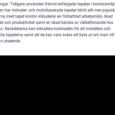
ingar. Tidigare användes främst enfärgade tapeter i kontorsmilj
en har mönster- och motivbaserade tapeter blivit allt mer populä
rna med tapet kontor inkluderar en förbättrad arbetsmiljö, ökad
itet och produktivitet samt en ökad känsla av välbefinnande hos
da. Nackdelarna kan inkludera kostnaden för att installera och
lla tapeterna samt att de kan vara svåra att byta ut om man vill
ts utseende.