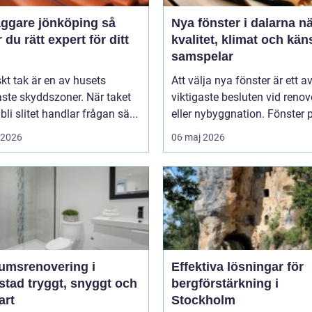
ggare jönköping så
Nya fönster i dalarna när
r du rätt expert för ditt
kvalitet, klimat och kän
samspelar
iskt tak är en av husets
Att välja nya fönster är ett a
aste skyddszoner. När taket
viktigaste besluten vid renov
 bli slitet handlar frågan sä...
eller nybyggnation. Fönster p
i 2026
06 maj 2026
umsrenovering i
Effektiva lösningar för
t, snyggt och
bergförstärkning i
art
Stockholm