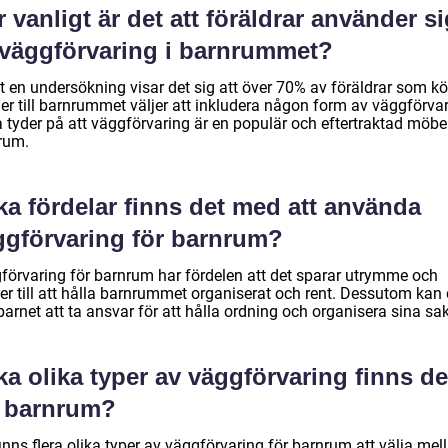
 vanligt är det att föräldrar använder s
 väggförvaring i barnrummet?
gt en undersökning visar det sig att över 70% av föräldrar som k
er till barnrummet väljer att inkludera någon form av väggförvar
 tyder på att väggförvaring är en populär och eftertraktad möbel
rum.
ka fördelar finns det med att använda
ggförvaring för barnrum?
förvaring för barnrum har fördelen att det sparar utrymme och
er till att hålla barnrummet organiserat och rent. Dessutom kan 
barnet att ta ansvar för att hålla ordning och organisera sina sak
ka olika typer av väggförvaring finns de
r barnrum?
inns flera olika typer av väggförvaring för barnrum att välja mell