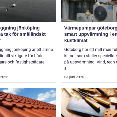
äggning jönköping
Värmepumpar götebor
a tak för småländskt
smart uppvärmning i et
r
kustklimat
ggning jönköping är ett ämne
Göteborg har ett milt men fu
ir allt viktigare för både
klimat som ställer speciella 
gare och fastighetsägare i ...
på uppvärmning. Vind, regn 
s...
i 2026
04 juni 2026