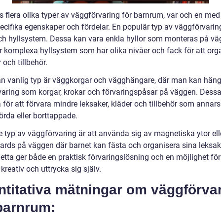
s flera olika typer av väggförvaring för barnrum, var och en med
ecifika egenskaper och fördelar. En populär typ av väggförvarin
och hyllsystem. Dessa kan vara enkla hyllor som monteras på v
er komplexa hyllsystem som har olika nivåer och fack för att org
 och tillbehör.
n vanlig typ är väggkorgar och vägghängare, där man kan hän
aring som korgar, krokar och förvaringspåsar på väggen. Dessa
 för att förvara mindre leksaker, kläder och tillbehör som annars
törda eller borttappade.
e typ av väggförvaring är att använda sig av magnetiska ytor ell
ards på väggen där barnet kan fästa och organisera sina leksak
Detta ger både en praktisk förvaringslösning och en möjlighet för
 kreativ och uttrycka sig själv.
ntitativa mätningar om väggförva
barnrum: