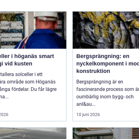
ler i höganäs smart
Bergsprängning: en
i vid kusten
nyckelkomponent i mo
konstruktion
tallera solceller i ett
ära område som Höganäs
Bergsprängning är en
nga fördelar. Du får lägre
fascinerande process som ä
na...
oumbärlig inom bygg- och
anl&au...
 2026
10 juni 2026