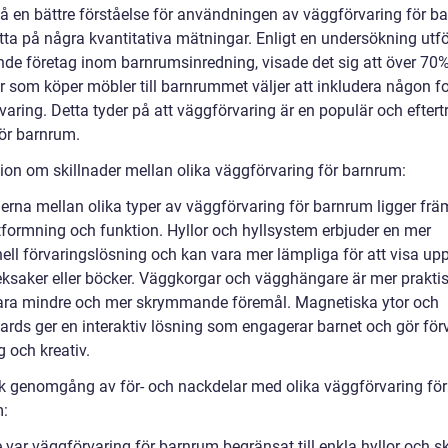
 få en bättre förståelse för användningen av väggförvaring för b
itta på några kvantitativa mätningar. Enligt en undersökning utf
ande företag inom barnrumsinredning, visade det sig att över 70
ar som köper möbler till barnrummet väljer att inkludera någon f
aring. Detta tyder på att väggförvaring är en populär och eftert
ör barnrum.
ion om skillnader mellan olika väggförvaring för barnrum:
erna mellan olika typer av väggförvaring för barnrum ligger främ
tformning och funktion. Hyllor och hyllsystem erbjuder en mer
nell förvaringslösning och kan vara mer lämpliga för att visa up
leksaker eller böcker. Väggkorgar och vägghängare är mer praktis
vara mindre och mer skrymmande föremål. Magnetiska ytor och
ards ger en interaktiv lösning som engagerar barnet och gör för
g och kreativ.
sk genomgång av för- och nackdelar med olika väggförvaring för
:
 var väggförvaring för barnrum begränsat till enkla hyllor och s