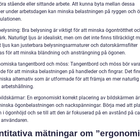
öra stående eller sittande arbete. Att kunna byta mellan dessa
ner under arbetsdagen kan minska belastningen på ryggen och 
ulationen.
belysning: Bra belysning är viktigt för att minska ögontrötthet o
k. Naturligt ljus är idealiskt, men om det inte finns tillräckligt 
t ljus kan justerbara belysningsarmaturer och datorskärmsfilter
s för att minska bländning och ansträngning på ögonen.
nomiska tangentbord och möss: Tangentbord och möss bör var
de för att minska belastningen på handleder och fingrar. Det fin
iska alternativ som är utformade för att främja en mer naturlig
arbetshållning.
bildskärmar: En ergonomiskt korrekt placering av bildskärmen är 
 minska ögonbelastningen och nackspänningar. Börja med att pl
 i ögonhöjd och se till att den är fokuserad på en avstånd på c
 användaren.
ntitativa mätningar om ”ergonomi