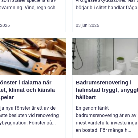
 som ställer speciella krav
viktigaste skyddszoner. När 
pvärmning. Vind, regn och
börjar bli slitet handlar fråga
i 2026
03 juni 2026
nster i dalarna när
Badrumsrenovering i
tet, klimat och känsla
halmstad tryggt, snyggt och
pelar
hållbart
lja nya fönster är ett av de
En genomtänkt
aste besluten vid renovering
badrumsrenovering är en av
nybyggnation. Fönster på...
mest värdefulla investeringa
en bostad. För många h...