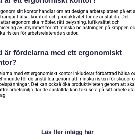
d är ett ergonomiskt kontor?
ergonomiskt kontor handlar om att designa arbetsplatsen på ett s
rämjar hälsa, komfort och produktivitet för de anställda. Det
attar ergonomiska möbler, rätt belysning, luftkvalitet och
nisering av utrymmet för att minska belastningen på kroppen o
ka risken för arbetsrelaterade skador.
d är fördelarna med ett ergonomiskt
ntor?
elarna med ett ergonomiskt kontor inkluderar förbättrad hälsa o
efinnande för de anställda genom att minska risken för skador 
elspänningar. Det kan också öka produktiviteten genom att sk
ttre arbetsmiljö där de anställda kan fokusera på sitt arbete ut
ag.
Läs fler inlägg här