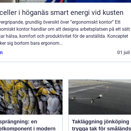
Solceller i höganäs smart energi vid kusten
ergripande, grundlig översikt över ”ergonomiskt kontor” Ett
nomiskt kontor handlar om att designa arbetsplatsen på ett sät
ar hälsa, komfort och produktivitet för de anställda. Konceptet
ker sig bortom bara ergonom...
n
01 jul
sprängning: en
Takläggning jönköping
elkomponent i modern
trygga tak för småländs