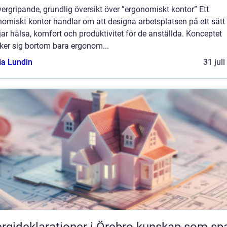
ergripande, grundlig översikt över ”ergonomiskt kontor” Ett
nomiskt kontor handlar om att designa arbetsplatsen på ett sät
ar hälsa, komfort och produktivitet för de anställda. Konceptet
ker sig bortom bara ergonom...
ia Lundin
31 jul
ideklarationer i Örebro kunskap som sparar