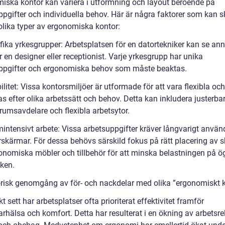
iska kontor kan variera i utformning och layout beroende på
pgifter och individuella behov. Här är några faktorer som kan sk
olika typer av ergonomiska kontor:
ifika yrkesgrupper: Arbetsplatsen för en datortekniker kan se an
r en designer eller receptionist. Varje yrkesgrupp har unika
ppgifter och ergonomiska behov som måste beaktas.
bilitet: Vissa kontorsmiljöer är utformade för att vara flexibla o
s efter olika arbetssätt och behov. Detta kan inkludera justerba
rumsavdelare och flexibla arbetsytor.
mintensivt arbete: Vissa arbetsuppgifter kräver långvarigt anvä
rskärmar. För dessa behövs särskild fokus på rätt placering av
onomiska möbler och tillbehör för att minska belastningen på 
ken.
orisk genomgång av för- och nackdelar med olika ”ergonomiskt 
kt sett har arbetsplatser ofta prioriterat effektivitet framför
rhälsa och komfort. Detta har resulterat i en ökning av arbetsre