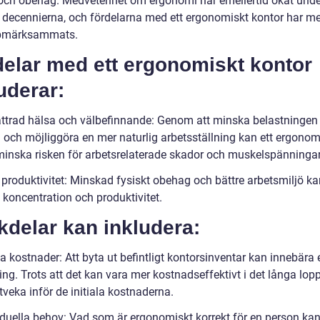
och obehag. Medvetenhet om ergonomi har emellertid ökat unde
 decennierna, och fördelarna med ett ergonomiskt kontor har m
pmärksammats.
delar med ett ergonomiskt kontor
uderar:
ättrad hälsa och välbefinnande: Genom att minska belastningen
 och möjliggöra en mer naturlig arbetsställning kan ett ergonom
minska risken för arbetsrelaterade skador och muskelspänningar
 produktivitet: Minskad fysiskt obehag och bättre arbetsmiljö ka
d koncentration och produktivitet.
delar kan inkludera:
ala kostnader: Att byta ut befintligt kontorsinventar kan innebära 
ing. Trots att det kan vara mer kostnadseffektivt i det långa lop
tveka inför de initiala kostnaderna.
viduella behov: Vad som är ergonomiskt korrekt för en person ka