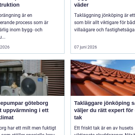
truktion
väder
prängning är en
Takläggning jönköping är et
nerande process som är
som blir allt viktigare för bå
rlig inom bygg- och
villaägare och fastighetsägare
...
i 2026
07 juni 2026
epumpar göteborg
Takläggare jönköping så
t uppvärmning i ett
väljer du rätt expert för 
klimat
tak
rg har ett milt men fuktigt
Ett friskt tak är en av husets