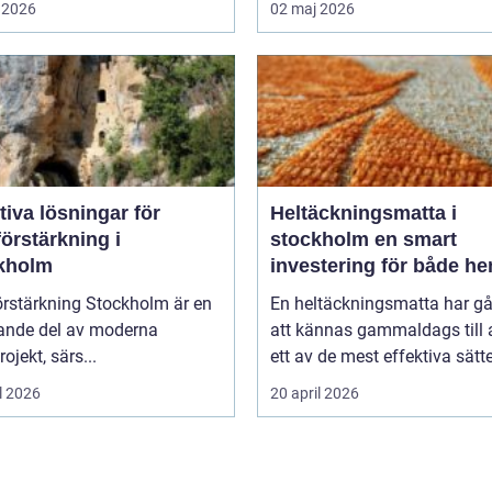
 2026
02 maj 2026
tiva lösningar för
Heltäckningsmatta i
örstärkning i
stockholm en smart
kholm
investering för både h
och kontor
örstärkning Stockholm är en
En heltäckningsmatta har gå
ande del av moderna
att kännas gammaldags till a
ojekt, särs...
ett av de mest effektiva sätte
l 2026
20 april 2026