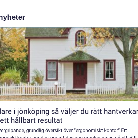
 nyheter
 jönköping så väljer du rätt hantverkare
 ett hållbart resultat
ergripande, grundlig översikt över ”ergonomiskt kontor” Ett
nomiskt kontor handlar om att designa arbetsplatsen på ett sät